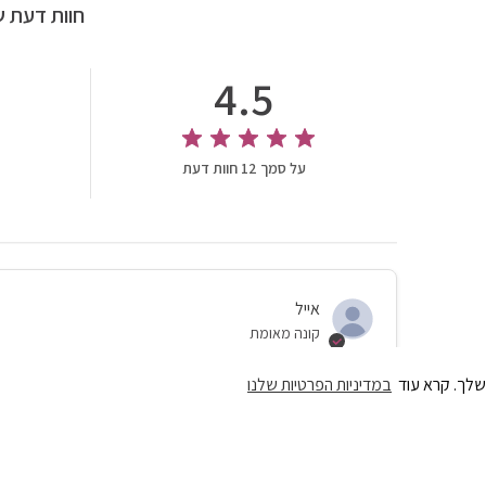
חוות דעת ש
4.5
על סמך 12 חוות דעת
אייל
קונה מאומת
מתמטיקה: ערכת תרגול לכיתה ז
שלך. קרא עוד
במדיניות הפרטיות שלנו
נותנת עוד תרגול טוב למי שמסיים מהר את השיעורים בחשבון
19/10/23