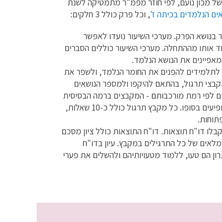
 של מכון נועם, לפי חוזר מפמ"ר מתמטיקה לשנת
, וכל פרק כולל 3 חלקים:
 בנושא הפרק. מערכי השיעור נועדו לאפשר
ד אותו מההתחלה. מערכי השיעור כוללים הסברים
מאפיינים את הנושא הנלמד.
ע לתלמידים להפנים את החומר הנלמד, ולשפר את
מקבצי תרגול, בהתאם להיקפו ולמספר הנושאים
ים לפי רמת מורכבותם - המקבצים ברמה הבסיסית
מופיעים בראש הפרק והמקבצים המורכבים ביותר מופיעים בסופו. כל מקבץ תרגול כולל כ-10 שאלות,
תוחות.
לו דו"ח תוצאות. דו"ח התוצאות כולל ציון מסכם
כים הנע בין 1 ל-10, ופתרונות מלאים של כל התרגילים במקבץ. עיון בדו"ח
ן הם טעו, ללמוד מטעויותיהם ולהשלים את פערי