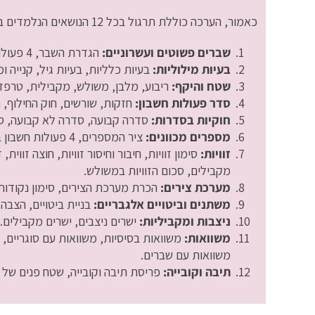
כאמור, הערכה כוללת תרגול בכל 12 הנושאים הנלמדים בשיעורי מתמטיקה בכיתה ז':
שברים פשוטים ועשרוניים:
הגדרת השבר, 4 פעולות חשבון בשברים.
בעיות מילוליות:
בעיות כלליות, בעיות גיל, קנייה ו
שטח והיקף:
ריבוע, מלבן, משולש, מקבילית, טרפז,
סדר פעולות חשבון:
חזקות, שורשים, חוק החילוף, ח
חוקיות בסדרות:
סדרה קבועה, סדרה לא קבועה, ס
מספרים מכוונים:
ציר המספרים, 4 פעולות חשבון במספרים מכוונים, חזקות, השמטת סוגריים.
זוויות:
סימון זוויות, חיבור וחיסור זוויות, חוצה זווית, 
מקבילים, סכום הזוויות במשולש.
מערכת צירים:
הכרת מערכת הצירים, סימון נקודות 
משתנים וביטויים אלגבריים:
בניית ביטויים, הצבה,
ניצבות ומקביליות:
ישרים ניצבים, ישרים מקבילים.
משוואות:
משוואות בסיסיות, משוואות עם סוגריים, 
משוואות עם שברים.
תיבה וקובייה:
פריסת תיבה וקובייה, שטח פנים של ת