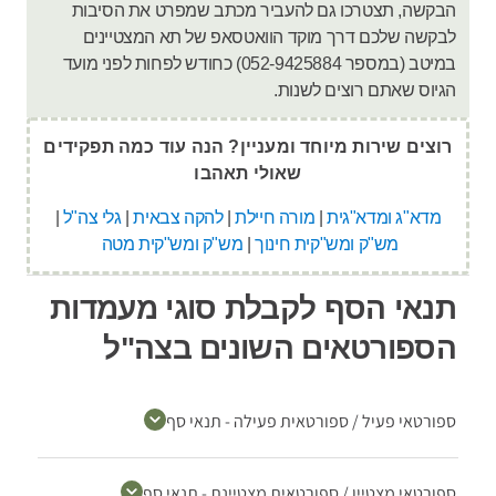
הבקשה, תצטרכו גם להעביר מכתב שמפרט את הסיבות
לבקשה שלכם דרך מוקד הוואטסאפ של תא המצטיינים
במיטב (במספר 052-9425884) כחודש לפחות לפני מועד
הגיוס שאתם רוצים לשנות.
רוצים שירות מיוחד ומעניין? הנה עוד כמה תפקידים
שאולי תאהבו
מדא"ג ומדא"גית
|
מורה חיילת
|
להקה צבאית
|
גלי צה"ל
|
מש"ק ומש"קית חינוך
|
מש"ק ומש"קית מטה
תנאי הסף לקבלת סוגי מעמדות
הספורטאים השונים בצה"ל
ספורטאי פעיל / ספורטאית פעילה - תנאי סף
ספורטאי מצטיין / ספורטאית מצטיינת - תנאי סף