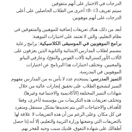
الدرجات في الاختبار على أنهم متفوقين
سيتم تعريف 3٪ -8٪ أخرى من الطلاب الحاصلين على أعلى
الدرجات على أنهم موهوبين.
أبعد من ذلك، هناك تعريفات إضافية للموهبين والمتفوقين في
نظام التعليم، والتي لا تعتمد على اختبارات الموهبة:
برامج الموهوبين في الموسيقى الكلاسيكية:
برامج رعاية
مصمم لطلاب المدارس الابتدائية والثانوية الذين يعزفون على
الآلات الأوركسترالية (آلات القوس والنفخ)، وعازفي البيانو
والمغنيين. وتختلف اختبارات هذا البرنامج عن اختبارات
الموهوبين في المدرسة.
التميز المدرسي:
يستخدم عدد لا بأس به من المدارس مفهوم
التميز لتشجيع الطلاب على تحقيق إنجازات عالية من خلال
شهادات التميز المختلفة (الأكاديمية والاجتماعية وغيرها).
وتختلف تعريفات هذه التكريمات من مؤسسة لأخرى، وفقا
للأهداف والاحتياجات التي يتم تحديدها بشكل مستقل ومتفرد
في كل مكان. وعلى الرغم من أن هذه التعريفات لا علاقة لها
بالتعريفات التي وضعتها وزارة التربية والتعليم، إلا أنه إذا حصل
أطفالك على شهادة التفوق، فلديك سبب وجيه للفخر بهم.