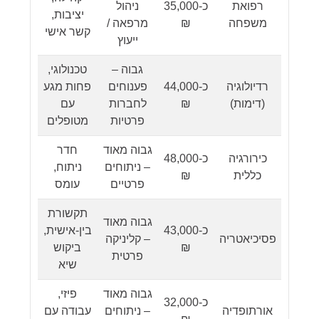
רפואת
כ-35,000
ניהול
יציבות,
משפחה
₪
מרפאה /
קשר אישי
ייעוץ
גבוה –
טכנולוגי,
רדיולוגיה
כ-44,000
פענוחים
פחות מגע
(דימות)
₪
לחברות
עם
פרטיות
מטופלים
גבוה מאוד
חדר
כירורגיה
כ-48,000
– ניתוחים
ניתוח,
כללית
₪
פרטיים
עומס
תקשורת
גבוה מאוד
כ-43,000
בין-אישית,
פסיכיאטריה
– קליניקה
₪
ביקוש
פרטית
שיא
גבוה מאוד
פיזי,
כ-32,000
אורתופדיה
– ניתוחים
עבודה עם