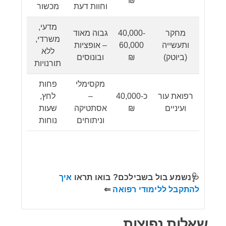
₪
וחוות דעת
מכשור
מדעי,
מחקר
40,000-
גבוה מאוד
משרדי,
ותעשייה
60,000
– אופציות
ללא
(ביוטק)
₪
ובונוסים
תורנויות
מקסימלי
פחות
רפואת עור
כ-40,000
–
לחץ,
ועיניים
₪
אסתטיקה
שעות
וניתוחים
נוחות
🩺נשמע בול בשבילכם? בואו תראו
איך
להתקבל ללימודי רפואה
⇐
שאלות נפוצות