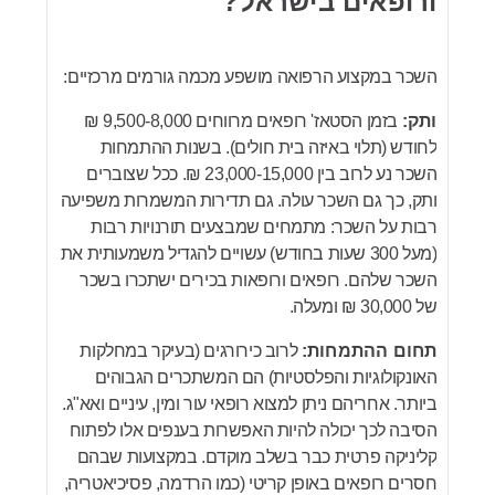
ורופאים בישראל?
השכר במקצוע הרפואה מושפע מכמה גורמים מרכזיים:
ותק:
בזמן הסטאז' רופאים מרווחים 9,500-8,000 ₪
לחודש (תלוי באיזה בית חולים). בשנות ההתמחות
השכר נע לרוב בין 23,000-15,000 ₪. ככל שצוברים
ותק, כך גם השכר עולה. גם תדירות המשמרות משפיעה
רבות על השכר: מתמחים שמבצעים תורנויות רבות
(מעל 300 שעות בחודש) עשויים להגדיל משמעותית את
השכר שלהם. רופאים ורופאות בכירים ישתכרו בשכר
של 30,000 ₪ ומעלה.
תחום ההתמחות:
לרוב כירורגים (בעיקר במחלקות
האונקולוגיות והפלסטיות) הם המשתכרים הגבוהים
ביותר. אחריהם ניתן למצוא רופאי עור ומין, עיניים ואא"ג.
הסיבה לכך יכולה להיות האפשרות בענפים אלו לפתוח
קליניקה פרטית כבר בשלב מוקדם. במקצועות שבהם
חסרים רופאים באופן קריטי (כמו הרדמה, פסיכיאטריה,