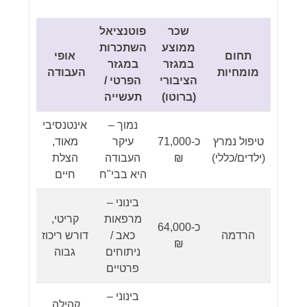
שכר
פוטנציאל
ממוצע
השתכרות
תחום
אופי
במגזר
במגזר
מומחיות
העבודה
הציבורי
הפרטי /
(ברוטו)
תעשייה
נמוך –
אינטנסיבי
טיפול נמרץ
כ-71,000
עיקר
מאוד,
(ילדים/כללי)
₪
העבודה
הצלת
היא בבי"ח
חיים
בינוני –
מרפאות
קריטי,
כ-64,000
הרדמה
כאב /
דורש ריכוז
₪
ניתוחים
גבוה
פרטיים
בינוני –
קהילה,