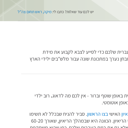
יש לכם עוד שאלות? כתבו לי:
מיקה, ראש תחום צה"ל
ברית שלכם כדי לסייע לצבא לקבוע את מידת
חן נערך במתכונת שונה עבור מלש"בים ילידי הארץ
 באופן שוטף וברור - אין לכם מה לדאוג
.
רוב ילדי
ופן אוטומטי.
יון
האישי
בצו הראשון
. סביר להניח שבכלל לא תשימו
לב שהוא מתקיים, משום שהוא נערך "על הדרך", תוך כדי הריאיון. הכוונה היא שבמהלך הריאיון, שאורך 60-20
 אלא גם את רמת העברית שלכם, כפי שהיא משתקפת