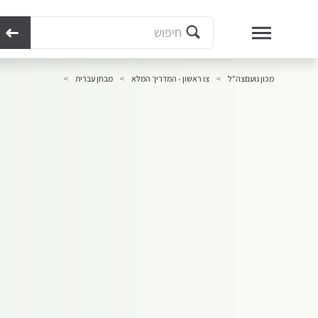
מכון נועם
צה"ל
צו ראשון - המדריך המלא
מבחן עברית