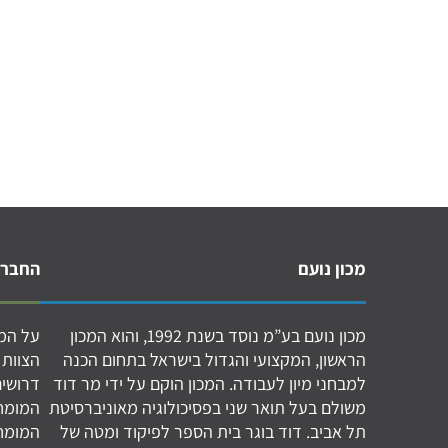
מכון נועם
החברה
מכון נועם בע”מ נוסד בשנת 1992, והוא המכון
על המכ
הראשון, המקצועי והגדול בישראל בתחום הכנה
הצוות 
למבחני מיון לעבודה. המכון הוקם על ידי מר דוד
דרושים
משולם בעל תואר שני בפסיכולוגיה מאוניברסיטת
המומחי
תל אביב. דוד בוגר בית הספר לפיקוד ומטה של
המומחי