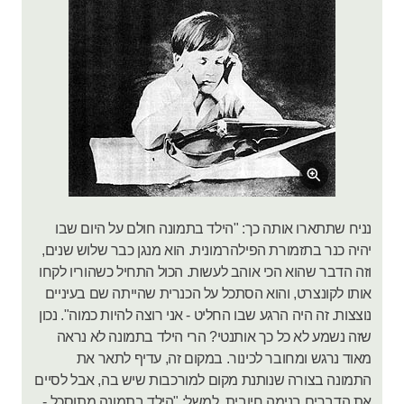
נניח שתתארו אותה כך: "הילד בתמונה חולם על היום שבו
יהיה כנר בתזמורת הפילהרמונית. הוא מנגן כבר שלוש שנים,
וזה הדבר שהוא הכי אוהב לעשות. הכול התחיל כשהוריו לקחו
אותו לקונצרט, והוא הסתכל על הכנרית שהייתה שם בעיניים
נוצצות. זה היה הרגע שבו החליט - אני רוצה להיות כמוה". נכון
שזה נשמע לא כל כך אותנטי? הרי הילד בתמונה לא נראה
מאוד נרגש ומחובר לכינור. במקום זה, עדיף לתאר את
התמונה בצורה שנותנת מקום למורכבות שיש בה, אבל לסיים
את הדברים בנימה חיובית, למשל: "הילד בתמונה מתוסכל -