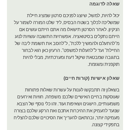
שאלה לדוגמה
יכול להיות, למשל, שיוצג לפניכם סרטון שמציג חיילת
שמשליכה לכלוך בשטח הבסיס, ליד שלט המורה לשמור על
הניקיון. לאחר הסרטון תישאלו מה אתם הייתם עושים אם
הייתם נתקלים בסיטואציה. אפשרויות התשובה עשויות לנוע
מ"להתעלם ולהמשיך ללכת", ל"להסב את תשומת ליבה של
החיילת" ועד ל"להעלות למשפט". הרעיון כאן הוא לבחור
בתגובה שמבטאת שיקול דעת ומערכתיות, מבלי להיות
תוקפנית ומוגזמת.
שאלון אישיות (קורות חיים)
בשאלון זה תתבקשו לענות על עשרות שאלות פתוחות
שעוסקות בחיים האישיים שלכם: משפחה, חוויות ואירועים
משמעותיים, הישגים ושאיפות ועוד. זהו כלי נוסף של הצבא
שנועד להעמיק את ההיכרות אתכם ואת הרקע שלכם בצורה
מעמיקה יותר, ובהתאם להעריך את הסיכויים שלכם להצליח
בתפקידי קצונה.