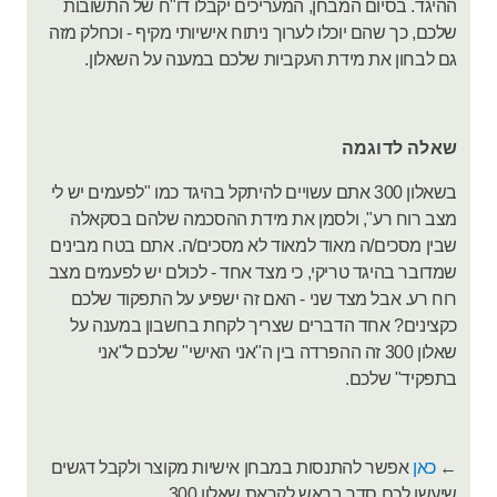
ההיגד. בסיום המבחן, המעריכים יקבלו דו"ח של התשובות
שלכם, כך שהם יוכלו לערוך ניתוח אישיותי מקיף - וכחלק מזה
גם לבחון את מידת העקביות שלכם במענה על השאלון.
שאלה לדוגמה
בשאלון 300 אתם עשויים להיתקל בהיגד כמו "לפעמים יש לי
מצב רוח רע", ולסמן את מידת ההסכמה שלהם בסקאלה
שבין מסכים/ה מאוד למאוד לא מסכים/ה. אתם בטח מבינים
שמדובר בהיגד טריקי, כי מצד אחד - לכולם יש לפעמים מצב
רוח רע. אבל מצד שני - האם זה ישפיע על התפקוד שלכם
כקצינים? אחד הדברים שצריך לקחת בחשבון במענה על
שאלון 300 זה ההפרדה בין ה"אני האישי" שלכם ל"אני
בתפקיד" שלכם.
←
כאן
אפשר להתנסות במבחן אישיות מקוצר ולקבל דגשים
שיעשו לכם סדר בראש לקראת שאלון 300.