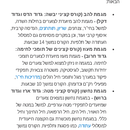
הבאות:
מגמת להב (קורס קציני יבשה: גדוד הדס וגדוד
דקל) -
מגמת להב מיועדת לצוערים בחילות השדה,
למשל בחי"ר, צנחנים,
שריון
,
תותחנים
, הנדסה קרבית,
איסוף קרבי ועוד, וכן במקרים מסוימים גם למסלול
העתודה של תלפיות.
הקורס נמשך 14 שבועות.
מגמת מעוז (קורס קצינים של תומכי לחימה:
גדוד חרוב) -
מגמת מעוז מיועדת לצוערים תומכי
לחימה. במגמה זו ניתן למצוא למשל צוערים של
יחידות תקשוב, לוגיסטיקה, משטרה צבאית, תפקידי
פיקוד במערך מגל ותומכי חיל רגלים (
מדריכות חי"ר
,
מפעילי רק"ם וכדומה). הקורס נמשך 10 שבועות.
מגמת נחשון (קורס קציני מטה: גדוד ארז וגדוד
ברוש) -
במגמת נחשון נמצאים צוערים
שמיועדים לתפקידי מטה עורפיים, למשל במטה של
חיל האוויר, חיל הים, חיל הרפואה, חיל החינוך וחיל
כללי. במגמת נחשון מוכשרת גם הקצונה הייעודית
למסלולי
עתודה
, כמו פסגות ותלפיות. הקורס נמשך