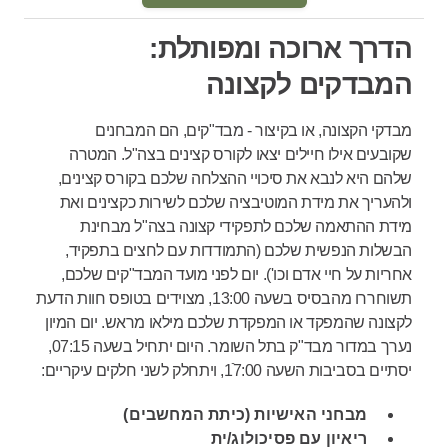
הדרך ארוכה ומפותלת:
המבדקים לקצונה
מבדקי הקצונה, או בקיצור - מבד"קים, הם המבחנים
שקובעים אילו חיילים יצאו לקורס קצינים בצה"ל. המטרה
שלהם היא לנבא את סיכויי ההצלחה שלכם בקורס קצינים,
ולהעריך את מידת המוטיבציה שלכם לשירות כקצינים ואת
מידת ההתאמה שלכם לתפקידי קצונה בצה"ל מבחינת
הבשלות הנפשית שלכם (התמודדות עם לחצים בתפקיד,
אחריות על חיי אדם וכו'). יום לפני מועד המבד"קים שלכם,
תשוחררו מהבסיס בשעה 13:00, מצוידים בטופס חוות הדעת
לקצונה שהמפקד או המפקדת שלכם מילאו מראש. יום המיון
נערך במדור מבד"ק בתל השומר. היום יתחיל בשעה 07:15,
יסתיים בסביבות השעה 17ֿ:00, ויתחלק לשני חלקים עיקריים:
מבחני האישיות (כיתת המחשבים)
ריאיון עם פסיכולוג/ית