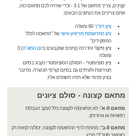
קצינים, צריך מתאם של 3-1 - וכדי שיהיה לכם מתאם כזה,
אתם צריכים את הנתונים הבאים:
ציון דפ"ר
60 ומעלה
ציון התרשמות מריאיון אישי
של "התאמה לכלל
התפקידים"
ציון פיקוד והדרכה (ציונים שנקבעים ב
יום המא"ה
) 3
ומעלה
ציון סוציומטרי - הסולם הסוציומטרי נקבע בסיום
הטירונות ולעיתים גם בסיום קורסי הכשרה. מדובר
בציון פנימי שלא תהיו חשופים אליו.
מתאם קצונה - סולם ציונים
מתאם 0-א':
לא מתאים/ה לקצונה כלל (עקב הגבלות
רפואיות או אחרות).
מתאם 0-ב':
מתחת לרף ההתאמה לקצונה, יכול/ה לצאת רק
באישור מטכ"לי חריג.