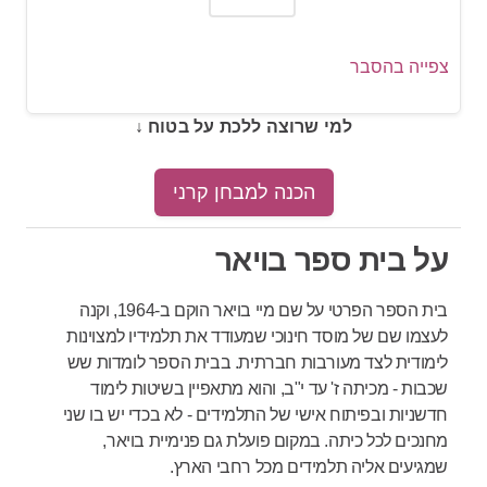
במספר שבאלכסון אליו (5) ונחלק במספר הנותר
(100):
צפייה בהסבר
לפיכך, יש רק תלמיד/ה אחד/ת שיש לו/ה גם שיער
חום, גם עיניים כחולות וגם גומות חן.
למי שרוצה ללכת על בטוח ↓
זוהי מטריצת תנועה. בכל שורה מופיעה בצד שמאל
צורה בסיסית שונה: שני חצאי מעוין, שני חצאי עיגול
ושני חצאי משושה. בטור האמצעי החצאים מתקרבים
הכנה למבחן קרני
זה לזה, עד שבטור הימני הם יוצרים צורה סגורה.
הצורה החסרה בשורה השלישית היא הצורה הסגורה
על בית ספר בויאר
- משושה.
בית הספר הפרטי על שם מיי בויאר הוקם ב-1964, וקנה
לעצמו שם של מוסד חינוכי שמעודד את תלמידיו למצוינות
לימודית לצד מעורבות חברתית. בבית הספר לומדות שש
שכבות - מכיתה ז' עד י"ב, והוא מתאפיין בשיטות לימוד
חדשניות ובפיתוח אישי של התלמידים - לא בכדי יש בו שני
מחנכים לכל כיתה. במקום פועלת גם פנימיית בויאר,
שמגיעים אליה תלמידים מכל רחבי הארץ.