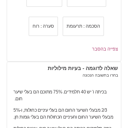
הסכמה : תרעומת
סערה : רוח
צפייה בהסבר
הסבר:
שאלה לדוגמה - בעיות מילוליות
בחרו בתשובה הנכונה
הפגנה
מביעה
מחאה,
ואלימות
מביעה
עוינות
.
תשובה א שגויה:
מחמאה
היא ההיפך מ
הקנטה
.
בכיתה ו' יש 40 תלמידים. 75% מתוכם הם בעלי שיער
חום.
תשובה ג שגויה:
הסכמה
היא ההיפך מ
תרעומת
.
2⁄3 מבעלי השיער החום הם בעלי עיניים כחולות, ו-5%
תשובה ד שגויה:
סערה
כוללת בתוכה
רוח
.
מבעלי השיער החום והעיניים הכחולות הם בעלי גומות חן.