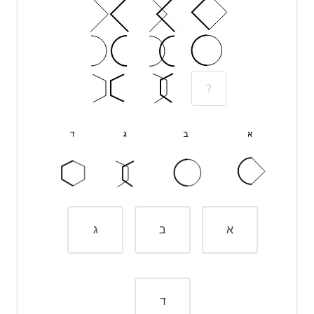
אפשר לצמצם על ידי חלוקה של המונה והמכנה ב-4
אם כן, יש 30 תלמידים בעלי שיער חום בכיתה.
נאמר לנו של-
מבעלי השיער החום יש עיניים כחולות
מתוך 30 הם 20. נחשב זאת כך:
כאמור, בכיתה יש 20 תלמידים בעלי שיער חום ועיניים
כחולות. עכשיו נותר לחשב כמה מתוך התלמידים
בעלי השיער החום והעיניים הכחולות הם גם בעלי
גומות - כלומר, צריך לחשב כמה הם 5% מ-20.
נרשום את הנתונים בטבלת האחוזים. בשורה
הראשונה נרשום את מה שאנחנו יודעים - 20 תלמידים
א
ב
ג
הם השלם (100%), ובשורה השנייה נרשום את מה
שצריך למצוא - כמה הם 5% מתוך השלם:
כדי לחשב את המספר החסר באמצעות הטבלה
ד
נכפול את המספר הבודד בטור שלו (במקרה זה - 20)