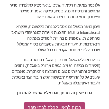
אלו כמה ממגמות הלימוד שתיכון בויאר מציע לתלמידיו: מדעי
המחשב והנדסת תוכנה, כימיה, פיזיקה, אומנות, מוזיקה
תיאטרון, מדעי החברה, סייבר גיאוגרפי ועוד.
תיכון בויאר מפעיל גם מסלול לבגרות בינלאומית, שנקרא
MBHS International. התוכנית מיועדת לנוער יהודי מישראל
ומהתפוצות, שמעוניינים בחוויית לימודים מעמיקה
ורב-תרבותית. תעודת הבגרות שמקבלים בסוף המסלול
מוכרת על ידי מוסדות אקדמיים בכל העולם.
כדי להתקבל למסלול הזה צריך אנגלית ברמה טובה
(הלימודים בכיתה י"א וי"ב נעשים אך ורק באנגלית), נתונים
לימודיים והתנהגותיים טובים והמלצה מהמחנך/ת. מועמדים
שעונים על כל הדרישות יתבקשו להגיש חיבור קצר באנגלית
ולעבור ראיון קבלה באנגלית.
גם ריאיון זה מבחן, וגם אליו אפשר להתכונן
הכנה לראיון קבלה לבתי ספר