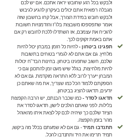
ולבקש בכל רגע שחובש יראה אתכם. אם יש לכם
מגבלה רפואית אתם יכולים בעיקרון להגיע לגיבוש
ולבקש חובש במידת הצורך, אבל קחו בחשבון שזה
אומר שתפספסו משבצות בלו"ז והזדמנויות חשובות
להוכיח את עצמכם, אז השתדלו ללכת לחובש רק אם
אתם באמת זקוקים לכך.
תפגינו ביטחון -
להיות כל הזמן במבחן יכול להיות
מלחיץ. גם אם אתם לא לגמרי בטוחים בתשובות
שלכם, חשוב שתפגינו ביטחון. בחינות הבד"ח יכולות
להיות מלחיצות, בגלל שיש מעט זמן להתכונן וגם כי
המבחן ייערך לרוב ללא התראה מוקדמת. גם אם לא
הספקתם ללמוד הכל כמו שצריך, את מה שאתם כן
יודעים, תדאגו להציג בביטחון.
תדאגו לסדר -
כמו שכבר הבנתם, יש הרבה הקפצות
בלילות. לפני שאתם הולכים לישון, תדאגו לסדר את
הציוד שלכם כך שיהיה לכם קל לצאת איתו מהאוהל
מהר בזמן הקפצה.
תתנדבו תמיד
- גם אם לא שמעתם בכלל מה ביקשו,
תמיד תרימו את היד ותתנדבו להכל.