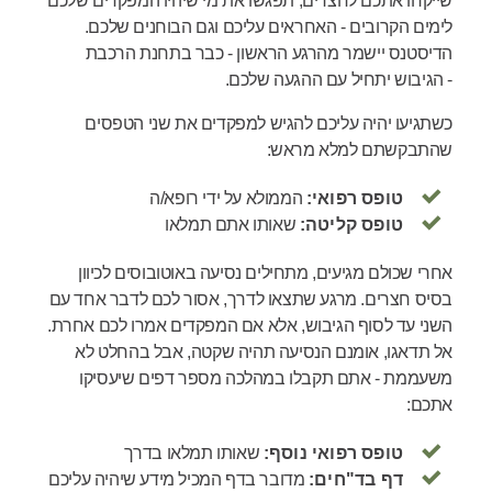
שייקחו אתכם לחצרים, תפגשו את מי שיהיו המפקדים שלכם
לימים הקרובים - האחראים עליכם וגם הבוחנים שלכם.
הדיסטנס יישמר מהרגע הראשון - כבר בתחנת הרכבת
- הגיבוש יתחיל עם ההגעה שלכם.
כשתגיעו יהיה עליכם להגיש למפקדים את שני הטפסים
שהתבקשתם למלא מראש:
טופס רפואי:
הממולא על ידי רופא/ה
טופס קליטה:
שאותו אתם תמלאו
אחרי שכולם מגיעים, מתחילים נסיעה באוטובוסים לכיוון
בסיס חצרים. מרגע שתצאו לדרך, אסור לכם לדבר אחד עם
השני עד לסוף הגיבוש, אלא אם המפקדים אמרו לכם אחרת.
אל תדאגו, אומנם הנסיעה תהיה שקטה, אבל בהחלט לא
משעממת - אתם תקבלו במהלכה מספר דפים שיעסיקו
אתכם:
טופס רפואי נוסף:
שאותו תמלאו בדרך
דף בד"חים:
מדובר בדף המכיל מידע שיהיה עליכם