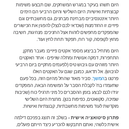
היום תשהו בעיקר במגרש המשחקים, שם תבצעו משימות
קבוצתיות ואישיות. היום השלישי והיום הרביעי הם הימים
היותר אינטנסיביים מבחינת מבחנים, גם מחשבתיים וגם
פיזיים. זו ההזדמנות (שכדאי לכם לנצל) להפגין את הכישורים
שהמפקדים מחפשים לזהות אצל החניכים: מנהיגות, חשיבה
מחוץ לקופסה, קור רוח, תפקוד תחת לחץ ועוד.
היום מתחיל בביצוע מספר אקטים פיזיים: מעבר מתקן,
התחפרות, דמקה אנושית ומתלה שזיפים - אחד האקטים
היותר מזוהים עם גיבוש טיס (לפעמים מתקיים ביום הרביעי
לגיבוש). אל תדאגו, כמובן שגם על האקטים האלו
פרטנו ב
המשך
. סביר מאוד שהחל מהיום הזה, בכל פעם
שתעמדו בח' לקבלת הסבר על המשימה הבאה, המפקדים
יגידו לכם לבצע בזמן ההסברים כל מיני תרגילי כוח (שכיבות
שמיכה, סקוואטים, כפיפות בטן). מחצית היום השלישי
מוקדשת לעוד משימות מחשבתיות, קבוצתיות ואישיות.
פתרון סיטואציה אישית -
בשלב זה תוצג בפניכם דילמה
אישית כלשהי, ואתם תתבקשו להכריע כיצד הייתם פועלים,