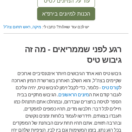
עוד על המיונים לטיס
הכנות למיונים בירפ"א
יש לכם עוד שאלות? כתבו לי:
מיקה, ראש תחום צה"ל
רגע לפני שממריאים - מה זה
גיבוש טיס
גיבוש טיס הוא אחד הגיבושים היותר אינטנסיביים וארוכים
שקיימים בצה"ל, ו
הוא השלב האחרון בשרשרת המיון הארוכה
ל
קורס טיס
- כלומר, כדי לקבל זימון לגיבוש טיס, יהיה עליכם
לעבור קודם את ה
מיונים הראשונים
. הגיבוש מתקיים בבית
הספר לטיסה בחצרים שבדרום, ובמהלכו אתם תתנהלו כמו
חיילים לכל דבר: תלבשו מדים, תהיו כפופים למפקדים,
תעבדו בצוותים, תידרשו לעמוד בלוחות זמנים נוקשים
ובהרבה תזוזים. אתם תהיו תחת עינם הבוחנת של המפקדים
בכל רגע נתון, בזמן המשימות וגם בין לבין. הציפיות שלהם יהיו