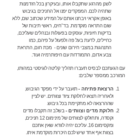
לשנן מהרגע שתקבלו אותו, ובעיקרון בכל הזדמנות
שתהיה לכם. המפקדים יפנו אל החניכים בגיבוש
באופן אקראי ויבחנו אותם על המידע שכתוב שם, ללא
שום התראה מוקדמת. בד"חים, ראשי תיבות של
בדיקות חיוניות, עוסקים בפעולות ובנהלים שעליכם,
כחיילים, לדעת בעל פה ולפעול על פיהם, כמו
התנהגות במצבי חירום שונים - מכת חום, התראת
צבע אדום, התמודדות עם היפותרמיה ועוד.
עם הגעתכם לבסיס תעברו תהליך קליטה לוגיסטי במהותו,
המורכב ממספר שלבים:
הרצאת פתיחה -
תועבר על ידי מפקד הגיבוש,
ולאחריה תצאו לחלוקת ציוד וצוותים. יש לציין
שההרצאה לא מתקיימת בכל גיבוש.
חלוקת מדים וצוותים -
בשלב זה תקבלו מדים
וקסדה, ותחולקו לצוותים של מינימום 12 חניכים,
ומקסימום 16. עליכם יהיה לוודא שאין אתכם
בצוות אף אחד שיש לכם היכרות מוקדמת איתו.