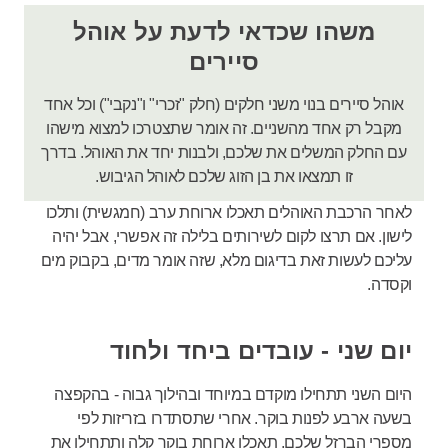
משהו שכדאי לדעת על אוהל
סיירים
אוהל סיירים בנוי משני חלקים (חלק "זכרי" ו"נקבי") וכל אחד
מקבל רק אחד מהשניים. זה אומר שתצטרכו למצוא מישהו
עם החלק המשלים את שלכם, ולבנות יחד את האוהל. בדרך
זו תמצאו את בן הזוג שלכם לאוהל הגיבוש.
לאחר הרכבת האוהלים תאכלו ארוחת ערב (חמגשית) ותלכו
לישון. אם תרצו לקום לשירותים בלילה זה אפשרי, אבל יהיה
עליכם לעשות זאת בדיגום מלא, שזה אומר מדים, בקבוק מים
וקסדה.
יום שני - עובדים ביחד ולחוד
היום השני תתחילו מוקדם במיוחד ובהילוך גבוה - בהקפצה
בשעה ארבע לפנות בוקר. אחרי שתסתדרו בזריזות לפי
מספרי הברזל שלכם, תאכלו ארוחת בוקר קלה ותתחילו את