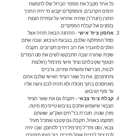
כל אחד מקבל את מספר הברזל שלו לחמשת
הימים הקרובים, והמפקדים יקבעו מי יהיה החניך
התורן (חנת"ר) שיהיה אחראי על עמידת הצוות
בזמנים ועל קבלת המפקדים.
אחסון ציוד אישי
- התחנה הבאה תהיה אצל
סמל המחלקה שלכם, בגבעת הגיבוש, שבה אתם
הולכים להעביר את רוב הימים הקרובים. תקבלו
שקית שחורה שבה תתבקשו לשים את סט המדים
הנוסף שקיבלתם וציוד אישי מינימלי (חולצות
לבנות, מברשת ומשחת שיניים, גרביים
ותחתונים). את כל שאר הציוד האישי שלכם אתם
מאחסנים בתוך מכולה ולא תהיה לכם גישה אליו
עד סוף הגיבוש.
קבלת ציוד צבאי -
תקבלו גם את שאר הציוד
הצבאי שישמש אתכם בגיבוש טייס כמו מיטה,
מזרן שטח, חוברת בד"חים ושק"ש, שאותם
תמקמו באוהל. תקבלו גם קיטבג שמכיל מעיל
צבאי, וסט ותד"ל (תרמיל דרך ללוחם), שבו יהיה
לכם ציוד לבניית אוהל סיירים. רוב הזמן תצטרכו