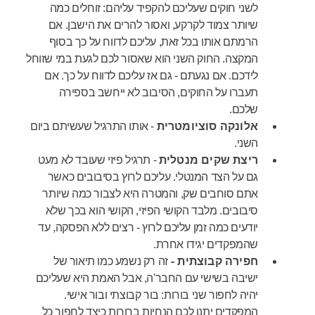
לשני חוקים שעליכם להקפיד עליהם: זוחלים כמה
שיותר צמוד לקרקע, ואסור להרים את הישבן. אם
הרמתם אותו בכל זאת, עליכם לדווח על כך בסוף
המקצה. החוק השני הוא שאסור לכם לגעת במי שזוחל
לידכם. אם נגעתם - גם אז עליכם לדווח על כך. אם
תעברו על החוקים, הסיבוב לא ייחשב בספירה
שלכם.
אלונקה סוציומטרית
- אותו התרגיל שעשיתם ביום
השני.
ריצת שקים מנטלית
- תרגיל פיזי שעובד לא מעט
גם על הצד המנטלי. עליכם לרוץ בסיבובים כאשר
אתם סוחבים שק, והמטרה היא לצבור כמה שיותר
סיבובים. מלבד הקושי הפיזי, הקושי הוא בכך שלא
יודעים כמה זמן עליכם לרוץ - רצים ללא הפסקה, עד
שהמפקדים יגידו אחרת.
חפירה קבוצתית -
זה רק נשמע כמו תיאור של
ישיבה בשישי עם החבר'ה, אבל האמת היא שעליכם
יהיה לחפור שני בורות: בור קבוצתי ובור אישי.
המפקדים יתנו לכם הנחיות ברורות כיצד לחפור כל