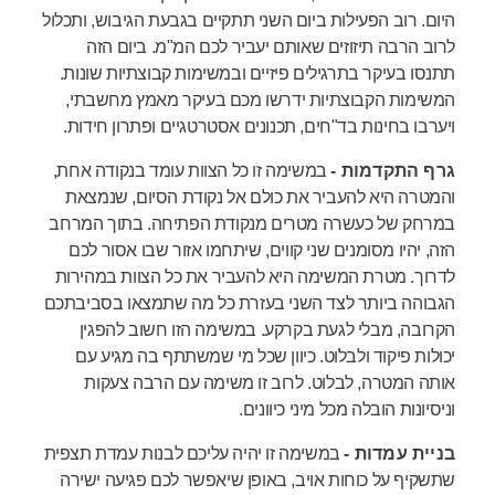
היום. רוב הפעילות ביום השני תתקיים בגבעת הגיבוש, ותכלול
לרוב הרבה תיזוזים שאותם יעביר לכם המ"מ. ביום הזה
תתנסו בעיקר בתרגילים פיזיים ובמשימות קבוצתיות שונות.
המשימות הקבוצתיות ידרשו מכם בעיקר מאמץ מחשבתי,
ויערבו בחינות בד"חים, תכנונים אסטרטגיים ופתרון חידות.
גרף התקדמות -
במשימה זו כל הצוות עומד בנקודה אחת,
והמטרה היא להעביר את כולם אל נקודת הסיום, שנמצאת
במרחק של כעשרה מטרים מנקודת הפתיחה. בתוך המרחב
הזה, יהיו מסומנים שני קווים, שיתחמו אזור שבו אסור לכם
לדרוך. מטרת המשימה היא להעביר את כל הצוות במהירות
הגבוהה ביותר לצד השני בעזרת כל מה שתמצאו בסביבתכם
הקרובה, מבלי לגעת בקרקע. במשימה הזו חשוב להפגין
יכולות פיקוד ולבלוט. כיוון שכל מי שמשתתף בה מגיע עם
אותה המטרה, לבלוט. לרוב זו משימה עם הרבה צעקות
וניסיונות הובלה מכל מיני כיוונים.
בניית עמדות -
במשימה זו יהיה עליכם לבנות עמדת תצפית
שתשקיף על כוחות אויב, באופן שיאפשר לכם פגיעה ישירה