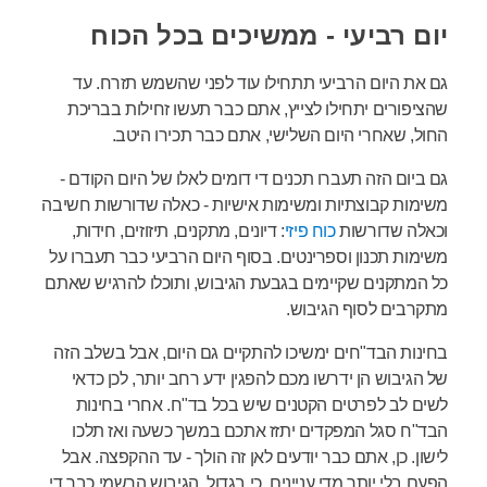
יום רביעי - ממשיכים בכל הכוח
גם את היום הרביעי תתחילו עוד לפני שהשמש תזרח. עד
שהציפורים יתחילו לצייץ, אתם כבר תעשו זחילות בבריכת
החול, שאחרי היום השלישי, אתם כבר תכירו היטב.
גם ביום הזה תעברו תכנים די דומים לאלו של היום הקודם -
משימות קבוצתיות ומשימות אישיות - כאלה שדורשות חשיבה
וכאלה שדורשות
כוח פיזי
: דיונים, מתקנים, תיזוזים, חידות,
משימות תכנון וספרינטים. בסוף היום הרביעי כבר תעברו על
כל המתקנים שקיימים בגבעת הגיבוש, ותוכלו להרגיש שאתם
מתקרבים לסוף הגיבוש.
בחינות הבד"חים ימשיכו להתקיים גם היום, אבל בשלב הזה
של הגיבוש הן ידרשו מכם להפגין ידע רחב יותר, לכן כדאי
לשים לב לפרטים הקטנים שיש בכל בד"ח. אחרי בחינות
הבד"ח סגל המפקדים יתזז אתכם במשך כשעה ואז תלכו
לישון. כן, אתם כבר יודעים לאן זה הולך - עד ההקפצה. אבל
הפעם בלי יותר מדי עניינים, כי בגדול, הגיבוש הרשמי כבר די