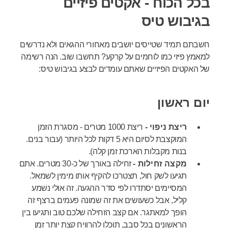
בכל הכוח - אקטים פיזיים
בגיבוש טיס
חשבתם תמיד שטייסים יושבים מאחורי ההגאים ולא נדרשים
למאמץ פיזי כמו לוחמים על קרקע? תחשבו שוב. הנה רשימה
של האקטים הפיזיים שאתם עומדים לבצע בגיבוש טיס:
יום ראשון
ריצת ניפוי -
ריצת 1000 מטרים - מסגרת הזמן
המוקצבת לסיום היא 5 דקות לכל היותר (עבור בנים.
בנות מקבלות הארכת זמן קלה).
מקצה זחילות -
זחילה באורך של כ-30 מטרים. אתם
תגיעו לשק חול, תצטרכו להקיף אותו מימין לשמאל.
המסיימים יסתדרו לפי סדר ההגעה. זה אולי נשמע
קליל, אבל כשעושים את זה שמונה פעמים ברצף זה
הופך למאתגר. אם קצב הזחילה שלכם טוב ותגיעו בין
הראשונים בכל סבב, תוכלו להרוויח קצת יותר זמן