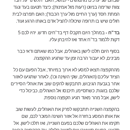
שבהם שני ערכים מתנגשים - למשל, האם "תלשינו" על חבר
צוות שרימה בניווט (רעות מול אמינות); כיצד תטענו בעד ונגד
המתת חסד (ערך החיים מול ערך הכבוד); האם תפרצו לבית
חולים שיש בו תרופה שיכולה להציל אדם באותו הרגע ועוד.
בד"ח -
במהלך היום תקבלו דף בד"חים חדש. יהיו לכם 5
דקות ללמוד בד"ח אחד ואז להיבחן עליו.
בסוף היום תלכו לישון באוהלים, אבל כמו שאתם ודאי כבר
מבינים, לא יעבור הרבה זמן עד שתגיע ההקפצה.
מההקפצה תצאו למסע לא ארוך במיוחד, אבל הפעם עם כל
הציוד עליכם (האוהלים, שקי השינה וכו'). לאחר שתגיעו לאזור
אחר בגבעת הגיבוש, תתבקשו להקים שוב את אוהלי הסיירים
שלכם בזוגות. כשתסיימו, תיכנסו אל האוהלים, כביכול כדי
לישון, אבל מהר מאוד תגיע הקפצה נוספת.
בהקפצה השנייה תתבקשו לפרק את האוהלים, לעשות שוב
את אותו המסע בחזרה אל אזור השינה המוכר לכם, שם
תקימו את האוהלים שלכם בפעם השנייה, ואז תלכו לישון. אל