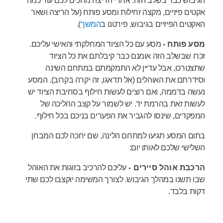
הגיבוש כבר בשלב הזה. אחרי הריצה מחכים לכם עוד כמה
אקטים פיזיים, מקצה זחילות ומסע פותח (על הריצה ושאר
האקטים הפיזיים בגיבוש, פירטנו ב
המשך
).
מסע פותח -
מסע עם כל הציוד המחלקתי והאישי עליכם.
זכרו שבשלב הזה אומנם כבר קיבלתם את כל הציוד
שתצטרכו, אבל עדיין לא התמקמתם במתחם השינה
וסידרתם את האוהלים (אל תדאגו, זה יקרה בקרוב). המסע
נעשה בדממה, ואם רוצים לעשות חילוף בסחיבת הציוד יש
לעשות זאת בהרמת יד. יש לשמור על קצב ההליכה של
המפקדים, שינסו להגביר את הפערים בניכם בכל חילוף.
בתום המסע תגיעו למתחם הלינה, שם יחכה לכם המבחן
השלישי שלכם לאותו יום:
הרכבת אוהל סיירים -
עליכם להרכיב בזוגות את האוהל
שבו תשנו במהלך הגיבוש. לצורך המשימה יוקצבו לכם שתי
דקות בלבד.