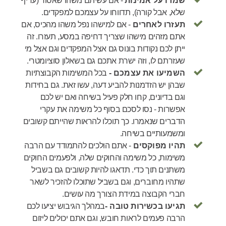
שמרו על אמינות
- אם עשיתם משהו שאסור (עדיף
שלא, אבל קורה), תדווחו על עצמכם למפקדים.
תעזרו לאחרים
- אם למישהו נפל משהו מהכיס, אם
אתם מזהים מישהו שצריך דחיפה במסע, תעזרו. זה
ייתן לכם נקודות בונוס גם אצל המפקדים וגם אצל מי
שעזרתם לו, וזה ישרת אתכם גם בשאלון סוציומטרי.
השמיעו את עצמכם -
בכל המשימות הקבוצתיות
שבהן יש הזדמנות להביע דעה, עשו זאת. גם בחידות
וגם בדיונים, קחו חלק פעיל בשיחה ואם יש לכם
אפשרות - נסו לסכם בסוף כל משימה את
עקרי
הדברים שנאמרו. כך תוכלו להראות שהייתם קשובים
ומשמעותיים בשיחה.
תהיו מפוקסים
- אתם הולכים להתמודד עם הרבה
משימות, כל משימה והחוקים שלה, ולפעמים החוקים
משתנים תוך כדי. תדאגו להיות קשובים גם בשביל
שתהיו מחוברים, וגם בשביל שתוכלו להזכיר לשאר
חברי הקבוצה במידת הצורך מה עושים.
תגיעו בכשירות טובה -
במהלך הגיבוש יציעו לכם
הרבה פעמים לראות חובש, וגם אתם יכולים ליזום