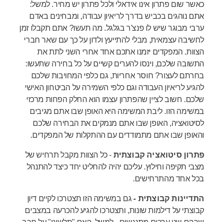
כאשר שום פתרון אינו אידאלי ולכל פתרון יש מחיר. למשל:
אתם נוהגים בכביש בדרך לריאיון עבודה, ומבחינים באדם
ערבי מבוגר שיש לו פנצ'ר בגלגל. מה תעשו? אתם תקבלו זמן
לחשיבה עצמאית, מבלי להתייעץ ולדון על כך עם שאר חברי
הצוות. המפקדים יזמנו אתכם אחד אחרי השני לתת את
התשובה שלכם, וינסו להערים קשיים על כל בחירה שתעשו:
בחרתם לעצור? חוסר אחריות, גם כלפי המחויבות שלכם
להגיע לריאיון העבודה וגם כלפי השמירה על הביטחון האישי
שלכם. חשוב לציין שהפתרון עצמו הוא החלק הפחות מרכזי
במשימה הזו. ליבת המשימה היא האופן שבו אתם מגיבים
לסיטואציה, האופן שבו אתם מנמקים את הבחירה שלכם
והאופן שבו אתם מתמודדים עם ההתקלות של המפקדים.
פתרון סיטואציה קבוצתית
- כל הצוות מקבל תרחיש של
מצבי תקיפה וחילוץ. עליכם יהיה להחליט יחד כיצד להתנהל
בכל אחד מהתרחישים.
התדיינות קבוצתית -
גם במשימה הזו תצטרכו לקיים דיון
קבוצתי על דילמות שונות, ותצטרכו להגיע להכרעה במצבים