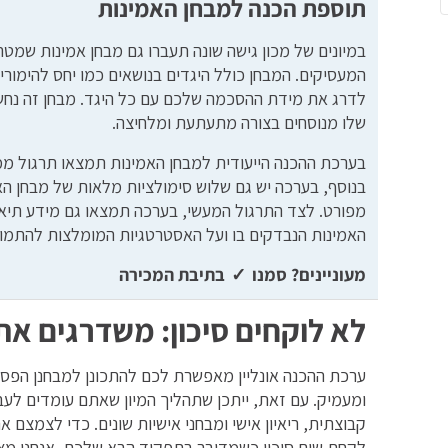
תוספת הכנה למבחן האמינות
במיונים של מכון גישה שונה תעברו גם מבחן אמינות שמטר
המעסיקים. המבחן כולל היגדים בנושאים כמו יחס להימורי
לדרג את מידת ההסכמה שלכם עם כל היגד. מבחן זה נחשב
שלו מנוסחים בצורה מתעתעת ומלחיצה.
בערכת ההכנה הייעודית למבחן האמינות תמצאו תרגול מ
בנוסף, בערכה יש גם שלוש סימולציות מלאות של מבחן הא
מפורט. לצד התרגול המעשי, בערכה תמצאו גם מידע תיאור
האמינות הנבדקים בו ועל האסטרטגיות המומלצות להתמו
מעוניינים? סמנו ✓ בתיבת המכירה
לא לוקחים סיכון: משדרגים א
ערכת ההכנה אונליין מאפשרת לכם להתכונן למבחנן הפסיכו
ומעמיק. עם זאת, ייתכן שתהליך המיון שאתם עומדים לעבו
קבוצתית, ריאיון אישי ומבחני אישיות שונים. כדי לצמצם א
לקחת שום סיכון כשמדובר בתפקיד הבא שלכם, אנחנו מ