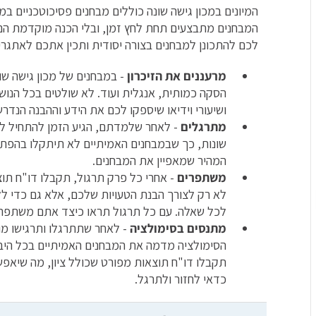
המיונים במכון גישה שונה כוללים מבחנים פסיכוטכניים במגו
המבחנים מתבצעים תחת לחץ זמן, ובלי הכנה מוקדמת הם 
לכם להתכונן למבחנים בצורה יסודית ותכין אתכם לאתגרי
מרעננים את הזיכרון
- במבחנים של מכון גישה שונ
הסקה כמותית, אנגלית ועוד. לא שולטים בכל הנו
ושיעורי וידיאו שיספקו לכם את הידע וההבנה הנד
מתרגלים
- לאחר שלמדתם, הגיע הזמן להתחיל לת
שונות, כך שבמבחנים האמיתיים לא תיתקלו בהפתעו
המהיר שמאפיין את המבחנים.
משתפרים
- אחרי כל פרק תרגול, תקבלו דו"ח תו
לא רק לצורך הבנת הטעויות שלכם, אלא גם כדי ל
לכל שאלה. עם כל תרגול תראו כיצד אתם משתפרי
מתנסים בסימולציה
- לאחר שתתרגלו ותרגישו מו
הסימולציה מדמה את המבחנים האמיתיים בכל היבט
תקבלו דו"ח תוצאות מפורט שכולל ציון, מה שיאפש
כדאי לחזור ולתרגל.