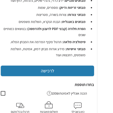
מבחנים טכניים:
ידע כללי, גלגלי שיניים, גלגלות, לחץ ועוד
מבחני זריזות ודיוק:
מספרים, שמות
מבחני צורות:
צורות בשורה, מטריצות
מבחנים באנגלית:
הבנת הנקרא, השלמת משפטים
הסרת חלודה (קבצי PDF לרענון ולהדפסה):
בנושאים כמותיים
שונים
סימולציה מלאה:
תרגול מקיף המדמה את המבחן המלא.
מבחני אישיות:
מידע אודות מבחן דמיון, אמינות, השלמת
משפטים, רוזנצוויג ועוד
לרכישה
בחרו תוספת
הכנה אונליין לאמינות
?
כאן בשבילך
תשלום מאובטח
תרגלו בכל מקום