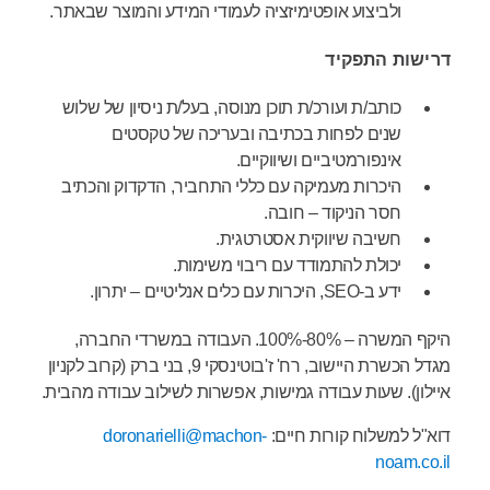
ולביצוע אופטימיזציה לעמודי המידע והמוצר שבאתר.
דרישות התפקיד
כותב/ת ועורכ/ת תוכן מנוסה, בעל/ת ניסיון של שלוש
שנים לפחות בכתיבה ובעריכה של טקסטים
אינפורמטיביים ושיווקיים.
היכרות מעמיקה עם כללי התחביר, הדקדוק והכתיב
חסר הניקוד – חובה.
חשיבה שיווקית אסטרטגית.
יכולת להתמודד עם ריבוי משימות.
ידע ב-SEO, היכרות עם כלים אנליטיים – יתרון.
היקף המשרה – 80%-100%. העבודה במשרדי החברה,
מגדל הכשרת היישוב, רח' ז'בוטינסקי 9, בני ברק (קרוב לקניון
איילון). שעות עבודה גמישות, אפשרות לשילוב עבודה מהבית.
דוא"ל למשלוח קורות חיים:
doronarielli@machon-
noam.co.il