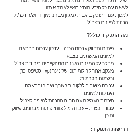
יש לך היכרות עם תפקידים ומיונים בצה"ל, ומחפש/ת מה
לעשות עם כל הידע הזה? בוא/י לעבוד איתנו!
למכון נועם, העוסק בהכנות למגוון מבחני מיון, דרוש/ה רכז /ת
הכנות למיונים בצה"ל.
מה התפקיד כולל?
פיתוח ותחזוק ערכות הכנה – עדכון ערכות בהתאם
למיונים המשתנים בצבא
מחקר על המיונים השונים המתקיימים ביחידות צה"ל
מעקב אחר קהילות תוכן של נוער (fxp, סטיפס וכו')
ורשתות חברתיות
עריכת משובים ללקוחות לצורך שיפור והתאמת
הערכות למיונים
היכרות מעמיקה עם תחום ההכנות למיונים לצה"ל
עבודה בצוות – עבודה מול צוותי פיתוח מבחנים, שיווק
ותוכן
דרישות התפקיד: