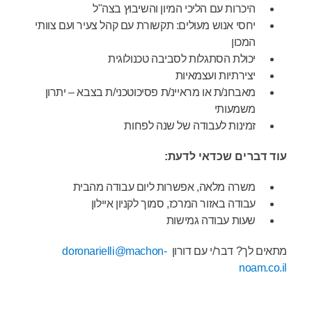
היכרות עם הליכי המיון והשיבוץ בצה"ל
יחסי אנוש מעולים: תקשורת עם קהל צעיר ועם צוותי
המכון
יכולת הסתגלות לסביבה טכנולוגית
יצירתיות ועצמאיות
מאבחנ/ת או מראיינ/ת פסיכוטכני/ת בצבא – יתרון
משמעותי
זמינות לעבודה של שנה לפחות
עוד דברים שכדאי לדעת:
משרה מלאה, אפשרות ליום עבודה מהבית
עבודה באזור המרכז, סמוך לקניון איילון
שעות עבודה גמישות
מתאים לך? דבר/י עם דורון
doronarielli@machon-
noam.co.il