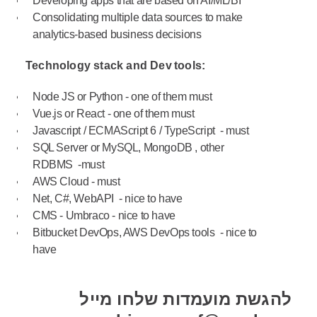
Developing apps that are based on AI/ML/BI
Consolidating multiple data sources to make
analytics-based business decisions
Technology stack and Dev tools:
Node JS or Python - one of them must
Vue.js or React - one of them must
Javascript / ECMAScript 6 / TypeScript - must
SQL Server or MySQL, MongoDB , other
RDBMS -must
AWS Cloud - must
Net, C#, WebAPI - nice to have
CMS - Umbraco - nice to have
Bitbucket DevOps, AWS DevOps tools - nice to
have
להגשת מועמדות שלחו מייל