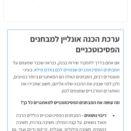
המבחן האמיתי
בונוס!
2 סימולציות של מבחן אישיות ממחושב + רקע ומידע חשוב על
הדינמיקה הקבוצתית והריאיון
קבלו הצצה לערכת ההכנה
ערכת הכנה אונליין למבחנים
ערכת הכנה אונליין למבחן האמינות
הפסיכוטכניים
תרגולים
בכל תחומי האמינות
3 סימולציות
מלאות + דו"ח תוצאות
אם אתם בדרך לתפקיד שירות בבנק, כנראה שכבר שמעתם על
ה
מבחנים הפסיכוטכניים שצפויים לכם באדם מילא
. בעיני
תוקף ההכנות: חודש
מועמדים רבים, המבחנים האלה הם המאתגרים ביותר במיונים,
ולכן לפני שנציג את ההכנה שלנו אליהם, חשוב שתכירו את
האתגרים המרכזיים שמצפים לכם.
מה עושה את המבחנים הפסיכוטכניים למאתגרים כל כך?
ריבוי נושאים -
המבחנים הפסיכוטכניים כוללים הרבה
מאוד נושאים. על קצה המזלג: חשיבה צורנית, חשיבה
כמותית, חשיבה מילולית, אנגלית, זריזות ודיוק ועוד. גם