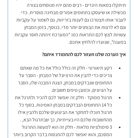
תיתקלו במאות היגדים - רבים מהם יהיו מנוסחים בצורה
מכשילה או שיעסקו בתחומים אפורים מבחינה מוסרית. כדי
לעבור אותו תצטרכו גם לענות בזריזות, גם לשמור על עקביות
וגם לא לרצות את הבוחנים יותר מדי. בנוסף, בזמן המבחן
עשויות לצוץ לכם התראות כמו "המערכת זיהתה חוסר עקביות
במענה", שנועדו להלחיץ אתכם.
איך הערכה שלנו תעזור לכם להתמודד איתם?
רקע תיאורטי - חלק זה כולל כולל את כל מה שאתם
צריכים כדי להבין את הרציונל של המבחן - הסבר על
התחומים שנבדקים במבחן, הצגת המבנה שלו, הסבר
על הציונים, וכמובן טיפים חשובים.
תרגול ממוקד - חלק זה יאפשר לכם להכיר ולתרגל את
כל 14 התחומים הנבדקים במבחן האמינות. בסוף כל
תרגול תוכלו לתחקר את הביצועים שלכם ולהבין אילו
מהתשובות שלכם היו בעייתיות, כך שבתרגול הבא, .
3 סימולציות מלאות - חלק זה הוא למעשה התרגול
המסכם, והוא יאפשר לכם להתנסות בדבר הקרוב ביותר