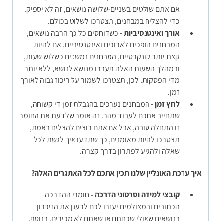
אם אתם שולטים בשניים-שלושה נושאים, זה לא יספיק.
כדי להצליח במבחנים, תצטרכו לשלוט בכולם.
אורך ואינטנסיביות -
כשדוחסים כל כך הרבה נושאים,
המבחנים הופכים לארוכים ואינטנסיביים. אם להיות
קצת יותר קונקרטיים, המבחנים נמשכים כשלוש שעות,
ובמהלך השעות האלה תעברו מנושא לנושא, ללא יותר
מדי הפסקות. לכן, תצטרכו לשמור על ריכוז גבוה לאורך
זמן.
לחץ זמן -
המבחנים נערכים בהגבלת זמן די קשוחה,
שתחייב אתכם לעבוד מהר. זה אומר שלדעת את החומר
זו התחלה טובה, אבל אם אתם רוצים להצליח באמת,
תצטרכו להיות מאומנים, כך שתדעו איך לגשת לכל
שאלה ולהגיע לפתרון בדרך קצרה.
איך ערכת האונליין שלנו תכין אתכם לכל האתגרים האלה?
קובצי למידה וסרטוני הדרכה -
חומרי ההדרכה
הכתובים והמצולמים יעזרו לכם לרענן את הזיכרון
בנושאים שאולי שכחתם או שאתם לא מכירים. בנוסף,