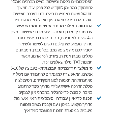
הפסיכוטכניים בקלות וביעילות, באילו מבחנים מומלץ
להתמקד, כמה זמן להקדיש לכל פרק ועוד. המשך
התרגול נעשה באמצעות האינטרנט בערכה האישית
הזמינה לכם מכל סמארטפון, טאבלט או מחשב נייד.
התנסות במילוי מבחני אישיות ומפגש אישי
עם מדריך מכון נועם
-
ביצוע מבחני אישיות במשך
כ-4 שעות. לאחריהם, תיכנסו להדרכה אישית עם
מדריך מקצועי שיתן לכם דגשים לשיפור ולשימור
ויסביר לכם מה מצופה מכם בכל מבחן. המבחנים
כוללים: מבחן אמינות, ציורים (עץ ואדם), תיאור
תמונות TAT, מילוי שאלונים ועוד.
סימולציית דינמיקה קבוצתית
-
בקבוצה של 6-10
אנשים, המאפשרת למועמדים להתמודד עם מטלות
מאתגרות המותאמות לסוג תפקידיהם. הסימולציה
כוללת הדרכה אישית על ידי מדריך כיצד להתנהג
במבחן קבוצתי כדי להצליח במבחני מיון לבנקים.
הכנה לריאיון עבודה
-
סימולציית ריאיון אישי מול
מדריך מקצועי במכון נועם וקבלת משוב והכוונה
מיטבית. במסגרת ההכנה המועמד לומד איך