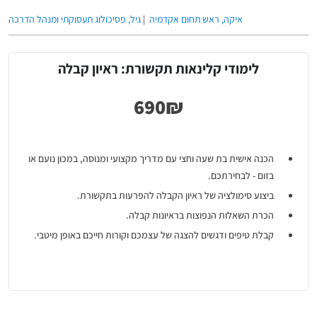
איקה, ראש תחום אקדמיה
|
גיל, פסיכולוג תעסוקתי ומנהל הדרכה
לימודי קלינאות תקשורת: ראיון קבלה
הכנה אישית בת שעה וחצי עם מדריך מקצועי ומנוסה, במכון נועם או
בזום - לבחירתכם.
ביצוע סימולציה של ראיון הקבלה להפרעות בתקשורת.
הכרת השאלות הנפוצות בראיונות קבלה.
קבלת טיפים ודגשים להצגה של עצמכם וקורות חייכם באופן מיטבי.
סרט באורך 20 דק' על ראיונות וטיפים להצלחה.
מידע תיאורטי על ראיונות ועל הגישה שמומלץ לנקוט כלפיהם.
בנוסף, הינכם זכאים לעבור הדרכה על קורות חיים ללא תוספת
תשלום.