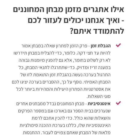
הערכה בתוקף עד מועד המבחן תשפ"ז 2027
אילו אתגרים מזמן מבחן המחוננים
- ואיך אנחנו יכולים לעזור לכם
להתמודד איתם?
הגבלת זמן
- פרק הזמן לפתרון שאלה במבחן אמור
להיות עד חצי דקה. כלומר, כדי להצליח במבחן תידרשו
לא רק לשלוט בחומר, אלא גם להפגין מיומנות גבוהה
במענה זריז ומדויק. כדי שתתרגלו לתנאי המבחן, כל
התרגול בערכה נעשה בהגבלת זמן התואמת לזו של
המבחן האמיתי. נוסף על כך, ההסברים בערכה יציגו לכם
את אסטרטגיות הפתרון היעילות והמהירות ביותר לכל
סוגי השאלות.
אינטנסיביות
- מבחן המחוננים נבדל ממבחנים אחרים
שנערכים בבית הספר גם באורכו וגם במספר הפרקים
והשאלות שהוא כולל. כדי להכין אתכם לרמת
האינטנסיביות שלו, כללנו בערכת ההכנה סימולציות
מלאות של המבחן שאתם צפויים לעבור. ההתנסות