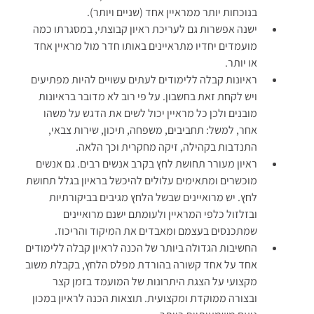
בנוכחות יותר ממראיין אחד (שניים ויותר).
ישנה אפשרות גם לעריכת ראיון קבוצתי, במסגרתו כמה
מועמדים יחדיו מתראיינים באותו חדר מול מראיין אחד
או יותר.
ראיונות קבלה ללימודים לעתים עשויים להיות מפתיעים
ויש לקחת זאת בחשבון. על פי רוב לא מדובר בראיונות
מובנים ולכן כל מראיין יכול לשים את הדגש על משהו
אחר, למשל: תחביבים, משפחה, תיכון, שירות צבאי,
התנדבות בקהילה, זיקה מחקרית וכך הלאה.
ראיון מעורר תחושת לחץ בקרב אנשים רבים. גם אנשים
מוכשרים ומתאימים עלולים להיכשל בראיון בגלל תחושת
לחץ. יש מרואיינים שבשל הלחץ מגיבים בביקורתיות
ובזלזול כלפי המראיין ולעומתם ישנם מרואיינים
שמתכנסים בעצמם ומאבדים את המיקוד והריכוז.
החשיבות הגדולה ביותר של הכנה לראיון קבלה ללימודים
אחד על אחד קשורה בהורדת מפלס הלחץ, בקבלת משוב
מקצועי על הצגת היתרונות של המועמד בזמן קצר
ובצורה ממוקדת ומקצועית. תוצאות הכנה לראיון במכון