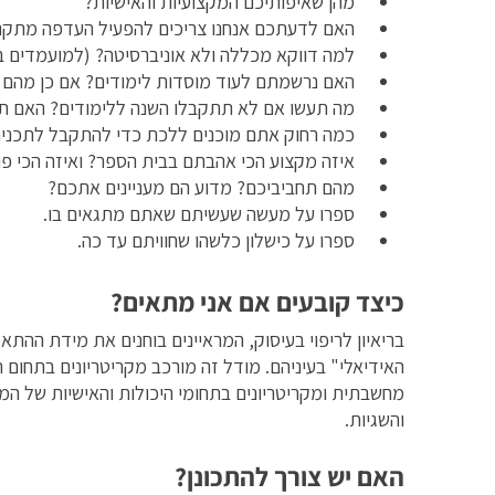
מהן שאיפותיכם המקצועיות והאישיות?
האם לדעתכם אנחנו צריכים להפעיל העדפה מתקנ
למה דווקא מכללה ולא אוניברסיטה? (למועמדים 
האם נרשמתם לעוד מוסדות לימודים? אם כן מהם הק
מה תעשו אם לא תתקבלו השנה ללימודים? האם תנ
כמה רחוק אתם מוכנים ללכת כדי להתקבל לתכנית
איזה מקצוע הכי אהבתם בבית הספר? ואיזה הכי פח
מהם תחביביכם? מדוע הם מעניינים אתכם?
ספרו על מעשה שעשיתם שאתם מתגאים בו.
ספרו על כישלון כלשהו שחוויתם עד כה.
כיצד קובעים אם אני מתאים?
בריאיון לריפוי בעיסוק, המראיינים בוחנים את מידת ההת
האידיאלי" בעיניהם. מודל זה מורכב מקריטריונים בתחום ה
מחשבתית ומקריטריונים בתחומי היכולות והאישיות של המוע
והשגיות.
האם יש צורך להתכונן?