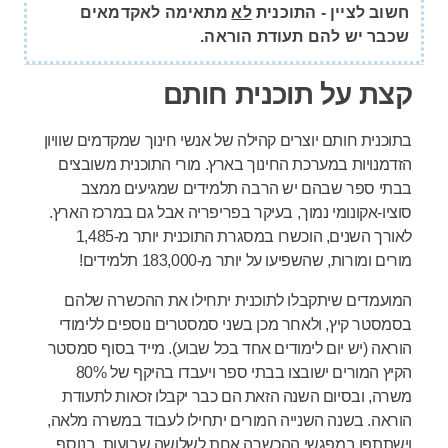
חשוב לציין - התוכנית
לא
מתאימה לאקדמאים
שכבר יש להם תעודת הוראה.
קצת על תוכנית חותם
בתוכנית חותם יוצרים קהילה של אנשי חינוך שמקדמים שוויון
הזדמנויות במערכת החינוך בארץ. מורי התוכנית משובצים
בבתי ספר שבהם יש הרבה תלמידים שמגיעים ממצב
סוציו-אקונומי נמוך, בעיקר בפריפריה אבל גם במרכז הארץ.
לאורך השנים, הוכשרו במסגרת התוכנית יותר מ-1,485
מורים ומורות, שהשפיעו על יותר מ-183,000 תלמידים!
המועמדים שיתקבלו לתוכנית יתחילו את ההכשרה שלהם
בסמסטר קיץ, ולאחר מכן בשני סמסטרים נוספים ללימודי
הוראה (יש יום לימודים אחד בכל שבוע). מייד בסוף סמסטר
הקיץ המורים ישובצו בבתי ספר ויעבדו בהיקף של 80%
משרה, ובסיום השנה הזאת הם כבר יקבלו זכאות לתעודת
הוראה. בשנה השנייה המורים יתחילו לעבוד במשרה מלאה,
וישתתפו במפגשי ההכשרה אחת לשלושה שבועות. בנוסף,