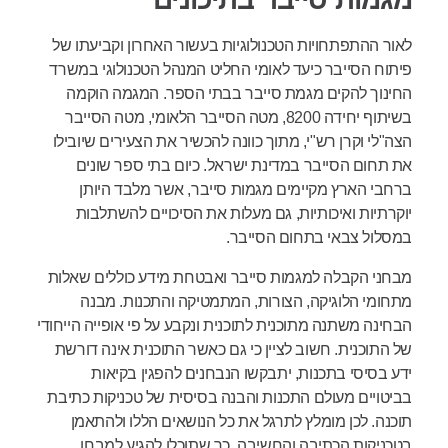
לאור ההתפתחויות הטכנולוגיות בעשור האחרון וקביעתו של
פיתוח הסייבר כיעד לאומי החליט המנהל הטכנולוגי במשרד
החינוך להקים מגמת סייבר בבתי הספר. המגמה הוקמה
בשיתוף יחידה 8200, מטה הסייבר הלאומי, מטה הסייבר
הצה"לי וקרן רש"י, מתוך כוונה להכשיר את הצעירים שיובילו
את תחום הסייבר במדינת ישראל. כיום בתי ספר שונים
ברחבי הארץ מקיימים מגמות סייבר, אשר מלבד היותן
יוקרתיות ואיכותיות, גם מעלות את הסיכויים להשתלבות
במסלול צבאי בתחום הסייבר.
מבחני הקבלה למגמות סייבר ואבטחת מידע כוללים שאלות
מתחומי הלוגיקה, הצורות, המתמטיקה והתכנות. מבנה
הבחינה משתנה מתוכנית לתוכנית ונקבע על פי אופייה הייחודי
של התוכנית. חשוב לציין כי גם כאשר התוכנית אינה דורשת
ידע בסיסי בתכנות, יתבקשו הנבחנים להפגין בקיאות
בביטויים מעולם התכנות והבנה בסיסית של טכניקות כתיבת
תוכנה. לכן מומלץ לתרגל את כל הנושאים הללו ולהתאמן
בטכניקות הכתיבה והחשיבה, כך שתוכלו להגיע למבחן