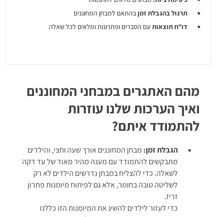
תרגול בהגבלת זמן
בהתאם למבחן המחוננים
דו"ח תוצאות
עם הסברים ופתרונות ומלאים לכל שאלה
חומרי למידה להצלחה:
קובצי הסבר, שיעורי וידיאו ומשחקים
אינטארקטיביים כמו "
כוכבי המילים
"
תוקף הערכה: עד מועד המבחן תשפ"ז 2027
מהם האתגרים במבחני המחוננים
ואיך הערכות שלנו עוזרות
להתמודד איתם?
הגבלת זמן:
מבחן המחוננים אורך שעה וחצי, והילדים
מתבקשים להתמודד עם מענה מהיר מאוד של עד דקה
לשאלה. כדי להצליח במבחן נדרשים הילדים לא רק
לשליטה טובה בחומר, אלא גם לפיתוח מיומנות פתרון
זריז.
כדי לעזור לילדים להשיג את המיומנות הזו כללנו