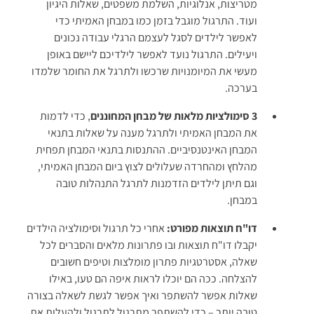
מטריצות, אנלוגיות, השלמת משפטים, שאלות היגיון
ועוד. התרגול מוגבל בזמן כמו במבחן האמיתי כדי
לאפשר לילדים לסגל לעצמם הרגלי עבודה נכונים
ויעילים. התרגול נועד לאפשר לילדיכם ליישם באופן
מעשי את המיומנויות שרכשו ולתרגל את החומר שלמדו
בערכה.
3 סימולציות מלאות של מבחן המחוננים
, כדי לדמות
את המבחן האמיתי ולתרגל מענה על שאלות בתנאי
המבחן האינטנסיביים. ההתנסות בתנאי המבחן תפחית
מהלחץ ומהחרדה שעלולים לצוץ ביום המבחן האמיתי,
וגם תיתן לילדים הזדמנות לתרגל התנהלות טובה
במבחן.
דו"ח תוצאות מפורט:
אחרי כל תרגול וסימולציה הילדים
יקבלו דו"ח תוצאות ובו פתרונות מלאים והסברים לכל
שאלה, אסטרטגיות פתרון מומלצות וטיפים חשובים
להצלחה. ככה הם יוכלו לראות איפה הם טעו, באילו
שאלות אפשר להשתפר ואיך אפשר לגשת לשאלה בצורה
טובה יותר – כדי להשתפר מתרגול לתרגול ולהעלות את