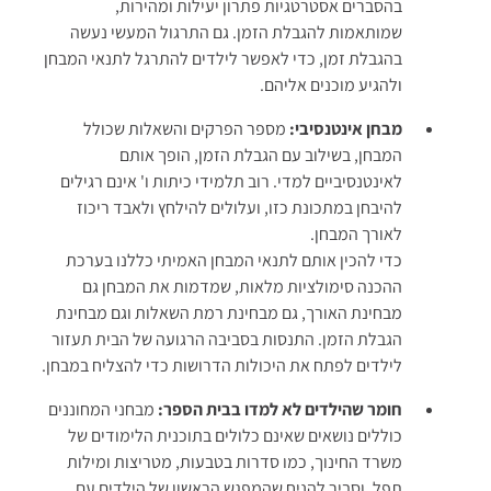
בהסברים אסטרטגיות פתרון יעילות ומהירות,
שמותאמות להגבלת הזמן. גם התרגול המעשי נעשה
בהגבלת זמן, כדי לאפשר לילדים להתרגל לתנאי המבחן
ולהגיע מוכנים אליהם.
מבחן אינטנסיבי:
מספר הפרקים והשאלות שכולל
המבחן, בשילוב עם הגבלת הזמן, הופך אותם
לאינטנסיביים למדי. רוב תלמידי כיתות ו' אינם רגילים
להיבחן במתכונת כזו, ועלולים להילחץ ולאבד ריכוז
לאורך המבחן.
כדי להכין אותם לתנאי המבחן האמיתי כללנו בערכת
ההכנה סימולציות מלאות, שמדמות את המבחן גם
מבחינת האורך, גם מבחינת רמת השאלות וגם מבחינת
הגבלת הזמן. התנסות בסביבה הרגועה של הבית תעזור
לילדים לפתח את היכולות הדרושות כדי להצליח במבחן.
חומר שהילדים לא למדו בבית הספר:
מבחני המחוננים
כוללים נושאים שאינם כלולים בתוכנית הלימודים של
משרד החינוך, כמו סדרות בטבעות, מטריצות ומילות
תפל, וסביר להניח שהמפגש הראשון של הילדים עם