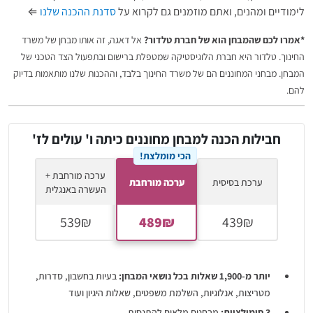
לימודיים ומהנים, ואתם מוזמנים גם לקרוא על
סדנת ההכנה שלנו
⇐
*אמרו לכם שהמבחן הוא של חברת טלדור?
אל דאגה, זה אותו מבחן של משרד
החינוך. טלדור היא חברת הלוגיסטיקה שמטפלת ברישום ובתפעול הצד הטכני של
המבחן. מבחני המחוננים הם של משרד החינוך בלבד, וההכנות שלנו מותאמות בדיוק
להם.
חבילות הכנה למבחן מחוננים כיתה ו' עולים לז'
הכי מומלצת!
ערכה מורחבת +
ערכת בסיסית
ערכה מורחבת
העשרה באנגלית
יותר מ-1,900 שאלות בכל נושאי המבחן:
בעיות בחשבון, סדרות,
מטריצות, אנלוגיות, השלמת משפטים, שאלות היגיון ועוד
3 סימולציות:
מבחנים מלאים להתנסות