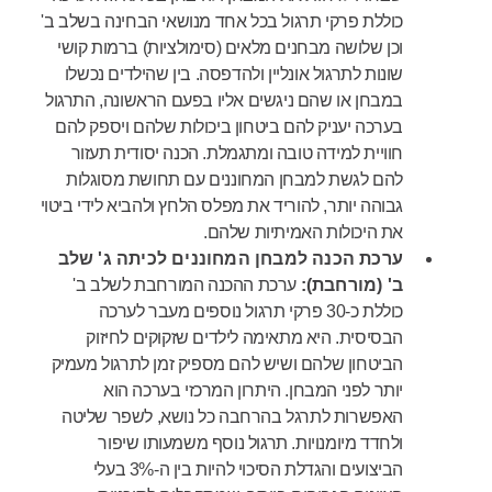
כוללת פרקי תרגול בכל אחד מנושאי הבחינה בשלב ב'
וכן שלושה מבחנים מלאים (סימולציות) ברמות קושי
שונות לתרגול אונליין ולהדפסה. בין שהילדים נכשלו
במבחן או שהם ניגשים אליו בפעם הראשונה, התרגול
בערכה יעניק להם ביטחון ביכולות שלהם ויספק להם
חוויית למידה טובה ומתגמלת. הכנה יסודית תעזור
להם לגשת למבחן המחוננים עם תחושת מסוגלות
גבוהה יותר, להוריד את מפלס הלחץ ולהביא לידי ביטוי
את היכולות האמיתיות שלהם.
ערכת הכנה למבחן המחוננים לכיתה ג' שלב
ב' (מורחבת):
ערכת ההכנה המורחבת לשלב ב'
כוללת כ-30 פרקי תרגול נוספים מעבר לערכה
הבסיסית. היא מתאימה לילדים שזקוקים לחיזוק
הביטחון שלהם ושיש להם מספיק זמן לתרגול מעמיק
יותר לפני המבחן. היתרון המרכזי בערכה הוא
האפשרות לתרגל בהרחבה כל נושא, לשפר שליטה
ולחדד מיומנויות. תרגול נוסף משמעותו שיפור
הביצועים והגדלת הסיכוי להיות בין ה-3% בעלי