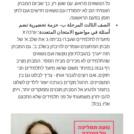
כל הנושאים מראש, עם שעון רץ, כך שביום המבחן
האמיתי הם לא יתמודדו עם נושאים חדשים ועם לחץ
הזמן בפעם הראשונה.
الصف الثالث المرحلة ب- حزمة تحضيرية تضم
أسئلة في مواضيع الامتحان المتعددة:
ערכה זו
מיועדת לתלמידים שעברו בכיתה ג' את שלב א' של
מבחן המחוננים ועומדים להיבחן בשלב ב'. גם המבחן
הזה ייערך בהגבלת זמן נוקשה ועם נושאים
שהתלמידים לא מכירים מבית הספר. המבחן מציב
רף גבוה במיוחד משום שהוא מיועד לתלמידים הכי
חזקים, ואם רוצים לעבור אותו - צריך לבלוט גם בין
המצטיינים. תרגול מקדים בערכה יעזור לילדים לשלוט
בחומר ולהגיע אל המבחן מוכנים וממוקדים יותר, וייתן
להם יתרון משמעותי על פני תלמידים שלא התכוננו
אליו בכלל.