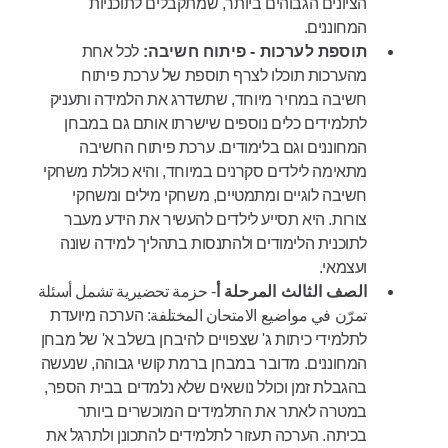
הציונים הגבוהים ביותר, שמתקבלים לתוכניות
המחוננים.
תוספת לערכות - פיתוח חשיבה:
לכל אחת
מהערכות תוכלו לצרף תוספת של ערכת פיתוח
חשיבה במחיר מיוחד, שתשדרג את הלמידה ותעניק
לתלמידים כלים נוספים שישרתו אותם גם במבחן
המחוננים וגם בלימודים. ערכת פיתוח החשיבה
מתאימה לילדים סקרנים במיוחד, והיא כוללת משחקי
חשיבה לוגיים ומתמטיים, משחקי מילים ומשחקי
צורות. היא תסייע לילדים להעשיר את הידע מעבר
לתוכנית הלימודים ולהתנסות בתהליך למידה שונה
ועצמאי.
الصف الثالث المرحلة أ
- حزمة تحضيرية تشمل أسئلة
تمرّن في مواضيع الامتحان المختلفة: הערכה מיועדת
לתלמידי כיתות ג' שצפויים להיבחן בשלב א' של מבחן
המחוננים. מדובר במבחן ברמת קושי גבוהה, שנעשה
בהגבלת זמן וכולל נושאים שלא נלמדים בבית הספר,
במטרה לאתר את התלמידים המוכשרים ביותר
בכיתה. הערכה תעזור לתלמידים להתכונן ולתרגל את