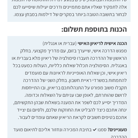
אלה לתפקיד שאליו אתם מתמיינים ודרכים יעילות שיסייעו לכם
לבחור בתשובה הטובה ביותר במקרים של דילמות במבחן עצמו.
הכנות בתוספת תשלום:
הכנה אישית לריאיון האישי
(עברית או אנגלית)
מפגש הדרכה אישי, שייערך בזום, עם מדריך מקצועי. בחלק
הראשון של ההדרכה תעברו סימולציה של ריאיון מלא בעברית או
באנגלית. הסימולציה תכלול שאלות כלליות, העולות כמעט בכל
ריאיון אישי, וכן שאלות האופייניות לראיונות עם מועמדים
להתמחות במשרדי ראיית חשבון. בחלק השני של ההדרכה
תקבלו משוב מפורט על התנהלותכם בריאיון, ובו התייחסות
לרושם שהותרתם, לאופן שבו עניתם על השאלות וכדומה.
המדריך יסייע לכם לשפר את המענה בשאלות שבהן התקשיתם,
ינחה אתכם כיצד להבליט את החוזקות שלכם, ולסיום גם יצייד
אתכם בטיפים חשובים לקראת הריאיון שאתם עומדים לעבור.
מעוניינים?
סמנו
✓
בתיבת המכירה ונחזור אליכם לתיאום מועד
ההדרכה.