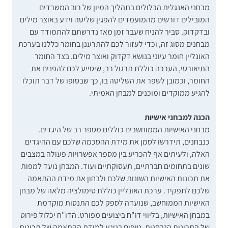
מבחני האנגלית הכלולים בתהליך המיון של רוב המשרדים
המובילים דורשים מהמועמדים להפגין שליטה וידע באוצר מילים
ובדקדוק. סביר להניח שעבר זמן מאז נדרשתם להתמודד עם
מבחנים מסוג זה, וכדי לעזור לכם להתרענן בחומר כללנו בערכת
האונליין חומר עיוני בנושא דקדוק ואוצר מילים. בצד החומר
התיאורטי, הערכה כוללת תרגול רב, שיסייע לכם להפנים את
החומר, וכמובן לשפר את השליטה בו, כך שבסופו של דבר תוכלו
להגיע ממוקדים ומוכנים למבחן האמיתי.
הכנה למבחני אישיות
מבחני האישיות הממוחשבים כוללים מספר רב של היגדים.
כנבחנים, תידרשו לסמן את מידת ההסכמה שלכם עם ההיגדים
האלה, ולעיתים אף להכריע בין מספר אפשרויות פעולה במצבים
שונים בתחומים חברתיים, תעסוקתיים ועוד. המבחן נועד למפות
את תכונות האישיות השונות שלכם ולבחון את מידת ההתאמה
שלכם לתפקיד. ערכת האונליין כוללת סימולציה מלאה של מבחן
האישיות הממוחשב, שנועדה לספק לכם התנסות מוקדמת
במבחן האישיות, בליווי דו"ח ביצועים מפורט. הדו"ח יכלול פירוט
של התכונות הנבחנות, טיפים בנוגע למידת ההתאמה של תכונות