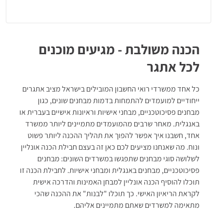
מבחנים באנגלית:
הבנת הנקרא, השלמת משפטים, דקדוק, אוצר
מילים, הדרכה למבחן ועוד
הסרת חלודה:
קובצי רענון
בנושאים כמותיים שונים
הכנה משולבת - מגיעים מוכנים
מבחני אישיות:
קובצי הדרכה + שתי סימולציות של מבחן אישיות
לכל אתגר
ממוחשב בן 240 היגדים
ראיון עבודה:
סרט באורך 20 דקות + רקע תיאורטי
כל אחד ממשרדי רואי החשבון המובילים בישראל מציב אתגרים
ייחודיים למועמדים להתמחות בדמות מבחנים שונים, כגון
מבחנים פסיכוטכניים, מבחני אישיות וראיונות אישיים בעברית או
באנגלית. מאחר שרבים מהמועמדים מתמיינים ליותר ממשרד
אחד, חשבנו איך אפשר להפוך את תהליך ההכנה ליותר פשוט
ונוח. מה שאנחנו מציעים לכם כאן זה בעצם חבילת הכנה אונליין
לשלושה סוגי מבחנים שתפגשו במשרדים השונים: מבחנים
פסיכוטכניים, מבחנים באנגלית ומבחני אישיות. לחבילת הכנה זו
תוכלו להוסיף הכנה אונליין למבחן האמינות והדרכה אישית
לקראת הריאיון האישי. כך תוכלו "לבנות" את ההכנה שהכי
מתאימה למשרדים שאתם מתמיינים אליהם.