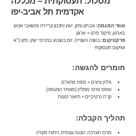
מסלול: תעסוקתית – מכללה
אקדמית תל אביב-יפו
אופי המגמה:
אבחון ומיון, יעוץ ותכנון קריירה ומשאבי אנוש
בארגון. מיקוד פרט + ארגון
פרקטיקום:
בשנה השנייה, יום בשבוע במרכזי יעוץ, מיון כ"א
ושיקום תעסוקתי
חומרים להגשה:
גיליון ציונים + ספח מתא"ם
טופס פרטי ממליץ (מאתר המגמה)
קו"ח נרטיביים + תיאור כוונות
תהליך הקבלה:
מרכז הערכה: הצגה עצמית, ניתוח מקרה