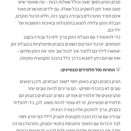
מבחן המיון נמשך שעה וכולל שאלות רבות – מה שאומר שיש
מעט מאוד זמן להשקיע בכל שאלה. גם ילדים מוכשרים מאוד
אינם תמיד מתורגלים בעבודה בקצב כזה, וללא תרגול מוקדם,
הגבלת הזמן עלולה לפגוע בהתנהלות ובאיכות התשובות של
ילדיכם.
כדי להתמודד עם הגבלת הזמן צריך לתרגל עבודה בקצב
המתאים. תרגול הפרקים השונים במבחן וסימולציות בהגבלת זמן
יאפשרו לילדיכם ללמוד איך לנהל טוב יותר את הזמן שלהם –
ואת שניהם ניתן למצוא בדרך כלל בהכנה מקצועית ומקיפה.
💡
תחרות מול תלמידים מצטיינים:
הציון במבחן נקבע באופן יחסי לשאר הנבחנים, ולכן ביצועים
טובים לא בהכרח יספיקו - הם צריכים להיות טובים יותר
מהביצועים של תלמידים אחרים. כשרוב הנבחנים במבחן הם
תלמידים מצטיינים, זה לא עומד להיות פשוט. לכן, כדי להצליח
במבחן, צריך להתכונן אליו בצורה רצינית.
עבודה עם ערכת הכנה מקצועית תעניק לילדיכם יתרון יחסי:
לצד היכרות עם החומר והתנסות בתנאי המבחן, התרגול בערכה
יחדד את הכישורים שלהם ויסייע להם להגיע לביצועים גבוהים