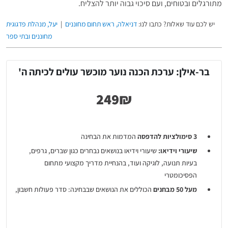
מתורגלים ובטוחים, ועם סיכוי גבוה יותר להצליח.
יש לכם עוד שאלות? כתבו לנו:
דניאלה, ראש תחום מחוננים
|
יעל, מנהלת פדגוגית
מחוננים ובתי ספר
בר-אילן: ערכת הכנה נוער מוכשר עולים לכיתה ה'
3 סימולציות
להדפסה
המדמות את הבחינה
שיעורי וידיאו:
שיעורי וידיאו בנושאים נבחרים כגון שברים, גרפים,
בעיות תנועה, לוגיקה ועוד, בהנחיית מדריך מקצועי מתחום
הפסיכומטרי
מעל 50 מבחנים
הכוללים את הנושאים שבבחינה: סדר פעולות חשבון,
שברים, בעיות מילוליות, שטח והיקף, היגיון עוד
קבצים להדפסה
הכוללים דוגמאות, הסברים וטיפים