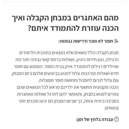
תרגול בהגבלת וזמן
המדמה את תנאי המבחן עצמו
דו"ח תוצאות מפורט
הכולל פתרונות והסברים מלאים
מהם האתגרים במבחן הקבלה ואיך
השימוש בערכה זמין
24/7
מכל מחשב ודפדפן.
תוקף הערכה: עד מועד המבחן תשפ"ז
הכנה עוזרת להתמודד איתם?
📝
חומר לא מוכר ודרישות גבוהות:
מבחן הקבלה כולל נושאים שלא נמצאים בתוכנית הלימודים
הרגילה, כגון חידות היגיון, ושאלות ברמת קושי גבוהה יותר מזו
שהילדים רגילים להתמודד איתן בבית הספר. המפגש עם חומר
חדש ושאלות מורכבות עלול לפגוע בביצועים שלהם ביום המבחן,
וגם עלול לגרום לתסכול ותחושת חוסר מסוגלות.
הכנה מקצועית תחשוף את ילדיכם מראש לכל הנושאים שהם
צפויים לפגוש במבחן, ותאפשר להם לתרגל שאלות מאתגרות
בסביבה ביתית ונוחה, כך שביום המבחן הם יגיעו מוכנים יותר
ובטוחים.
⏱️
עבודה בלחץ של זמן: