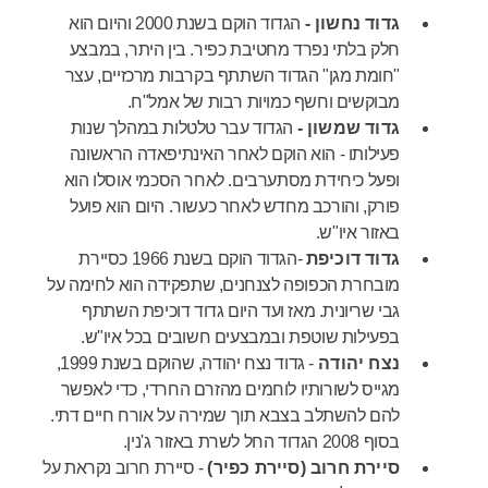
גדוד נחשון -
הגדוד הוקם בשנת 2000 והיום הוא
חלק בלתי נפרד מחטיבת כפיר. בין היתר, במבצע
"חומת מגן" הגדוד השתתף בקרבות מרכזיים, עצר
מבוקשים וחשף כמויות רבות של אמל"ח.
גדוד שמשון -
הגדוד עבר טלטלות במהלך שנות
פעילותו - הוא הוקם לאחר האינתיפאדה הראשונה
ופעל כיחידת מסתערבים. לאחר הסכמי אוסלו הוא
פורק, והורכב מחדש לאחר כעשור. היום הוא פועל
באזור איו"ש.
גדוד דוכיפת
-הגדוד הוקם בשנת 1966 כסיירת
מובחרת הכפופה לצנחנים, שתפקידה הוא לחימה על
גבי שריונית. מאז ועד היום גדוד דוכיפת השתתף
בפעילות שוטפת ובמבצעים חשובים בכל איו"ש.
נצח יהודה
- גדוד נצח יהודה, שהוקם בשנת 1999,
מגייס לשורותיו לוחמים מהזרם החרדי, כדי לאפשר
להם להשתלב בצבא תוך שמירה על אורח חיים דתי.
בסוף 2008 הגדוד החל לשרת באזור ג'נין.
סיירת חרוב (סיירת כפיר)
- סיירת חרוב נקראת על