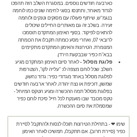
כארבעה חודשים נוספים. במסגרת השלב הזה תהפכו
לגדוד מאוחד, ותתנסו בסוגי לחימה שונים כמו לוחמה
בנגמ"ש, שיתוף פעולה עם מסוקים וטנקים ולוחמה
זעירה. בשלב זה גם מאותרים החיילים שיכולים
להתאים לפיקוד. בסוף האימון המתקדם תוסמכו
לרובאי 07, ואחרי מסע כומתה תקבלו את הכומתה
המנומרת. הטירונות והאימון המתקדם מתקיימים
בבא"ח כפיר שבבקעת הירדן.
פלוגת מסלול -
לאחר סיום האימון המתקדם מגיע
השלב שכל לוחם מצפה לו: "עלייה לקו", הצטרפות
לפלוגת מסלול באחד מגדודי כפיר: גדוד נחשון,
שמשון, דוכיפת או נצח יהודה. לאחר ארבעה חודשים
בפלוגת מסלול תמה ההכשרה ומגיע הטקס המיוחל -
טקס מכובד שבו מוענקת לכל חייל סיכת לוחם כפיר
שמסמלת את סיום ההכשרה.
שימו ❤ - בתחילת הטירונות תוכלו לנסות ולהתקבל לסיירת
כפיר (סיירת חרוב). אם תתקבלו, תמשיכו לאחר האימון