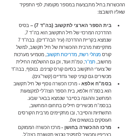
ההכשרות
בחיל
מתבצעות במספר מקומות, לפי התפקיד
שאליו תשובצו
:
בית הספר הארצי לתקשוב (בה"ד 7) –
בסיס
ההדרכה המרכזי של חיל התקשוב הוא בה"ד 7,
שנמצא בקריית ההדרכה (עיר הבה"דים). בבה"ד 7
מתקיימות מרבית ההכשרות של חיל תקשוב, למשל
קורס
מנהלי רשת
,
מדריכות תקשוב
, מטמיעי מערכות
מחשוב,
תמ"ר
, טמ"ת ועוד, וכן גם ההשלמה החילית
של צוערי התקשוב בסיום קורס קצינים. בנוסף, בבה"ד
מכשירים גם קציני קשר גדודיים (קשר"גים).
בסמ"ח אלפא -
מרכז הכשרה נוסף של חיל תקשוב
הוא בסמ"ח אלפא,
בית
הספר
הצה"לי
למקצועות
המחשב
וההגנה
בסייבר שנמצא בבאר שבע.
בבסמ"ח מכשירים חיילים בתחום המחשוב,
התשתיות והסייבר, ובו מתקיימים מרבית הקורסים
העוסקים בנושאים אלו.
מרכז ההכשרה בחושן -
מרכז הכשרה הממוקם
בצריפין ומכשיר לתפקיד טכנאי תקשורת בצה"ל.