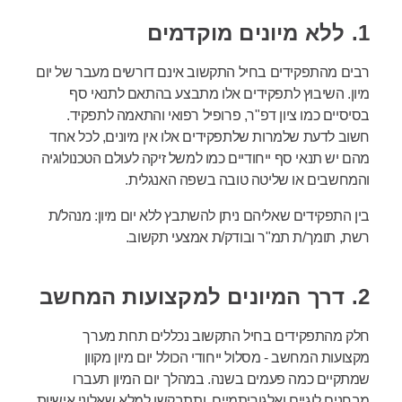
1. ללא מיונים מוקדמים
רבים מהתפקידים בחיל התקשוב אינם דורשים מעבר של יום
מיון. השיבוץ לתפקידים אלו מתבצע בהתאם לתנאי סף
בסיסיים כמו ציון דפ"ר, פרופיל רפואי והתאמה לתפקיד.
חשוב לדעת שלמרות שלתפקידים אלו אין מיונים, לכל אחד
מהם יש תנאי סף ייחודיים כמו למשל זיקה לעולם הטכנולוגיה
והמחשבים או שליטה טובה בשפה האנגלית.
בין התפקידים שאליהם ניתן להשתבץ ללא יום מיון: מנהל/ת
רשת, תומך/ת תמ"ר ובודק/ת אמצעי תקשוב.
2. דרך המיונים למקצועות המחשב
חלק מהתפקידים בחיל התקשוב נכללים תחת מערך
מקצועות המחשב - מסלול ייחודי הכולל יום מיון מקוון
שמתקיים כמה פעמים בשנה. במהלך יום המיון תעברו
מבחנים לוגיים ואלגוריתמיים, ותתבקשו למלא שאלוני אישיות