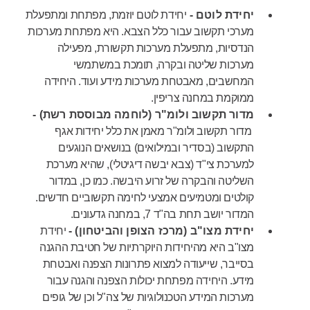
יחידת לוטם -
יחידת לוטם יוזמת, מפתחת ומתפעלת
מערכי תקשוב עבור כלל הצבא. היא מפתחת מערכות
הנדסיות, מתפעלת מערכות תקשורת, מפעילה
מערכות שליטה ובקרה, תומכת במשתמשי
המחשבים, מאבטחת מערכות מידע ועוד. היחידה
ממוקמת במחנה צריפין.
מדור תקשוב ולומ"ר (לוחמה מבוססת רשת) -
מדור תקשוב ולומ"ר מאמן את כלל יחידות אגף
התקשוב (בסדיר ובמילואים) בנושאים הנוגעים
למערכת צי"ד (צבא יבשה דיגיטלי), שהיא
מערכת
השליטה והבקרה של זרוע היבשה. כמו כן, במדור
קולטים ומטמיעים אמצעי לחימה תקשוביים חדשים.
המדור יושב תחת בה"ד 7, במחנה גדעונים.
יחידת מצו"ב (מרכז הצופן והביטחון) -
יחידת
מצו"ב היא מהיחידות היוקרתיות של חטיבת ההגנה
בסייבר, שייעודה למצוא פתרונות הצפנה ואבטחת
מידע. היחידה מפתחת יכולות הצפנה והגנה עבור
מערכות המידע הטכנולוגיות של צה"ל וכן של גופים