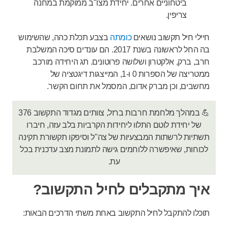
ביטחוניים אחרים. יחידת מצו"ב ממוקמת במחנה
צריפין.
חיילי חיל תקשוב נושאים
כומתה
בצבע תכלת כהה, שהשימוש
בה החל לראשונה בשנת 2017.
הם עונדים סיכה המשלבת
חרב, ברק, אלקטרון ושלושה פרוטונים. תג היחידה מורכב
ממטריצה של הספרות 0 ו-1, המייצגות דיגטציה של
מחשבים, וכן מברק אדום, המסמל את תחום הקשר.
💪 במהלך מלחמת חרבות ברזל, צוותים מגדוד התקשוב 376
של יחידת לוטם התלוו ליחידות הקרביות בלב עזה, חיברו
תשתיות לרשתות המבצעיות של צה"ל וסיפקו תקשורת תקינה
לכוחות, שאיפשרה ללוחמים גישה לתמונת מצב עדכנית בכל
עת.
איך מתקבלים לחיל התקשוב?
תוכלו להתקבל לחיל התקשוב באחת משתי הדרכים הבאות: