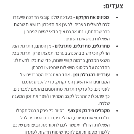
צעדים:
מכינים את הקרקע -
בערכה שלנו קובצי הדרכה שיעזרו
לכם להשלים פערים ולרענן את הזיכרון בנושאים שבטח
כבר שכחתם, וינחו אתכם איך כדאי לגשת לפתרון
השאלות בנושאים השונים.
מתרגלים, מתרגלים, מתרגלים -
מן הסתם, התרגול הוא
החלק הכי חשוב בהכנה. בערכה תמצאו פרקי תרגול בכל
נושאי המבחן, ברמות קושי שונות, כדי שתוכלו להשתלט
בהדרגה על כל סוגי השאלות שתפגשו במבחן.
עובדים בהגבלת זמן
-
אחד האתגרים המרכזיים של
המבחנים הוא השעון המתקתק. כדי להכניס אתכם
לעניינים, כל פרקי התרגול מתוזמנים בהתאם למבחנים,
כך שתוכלו להתרגל לקצב המהיר ולשפר את זמן המענה
שלכם.
מקבלים פידבק מקצועי -
בסיום כל פרק תרגול תקבלו
דו"ח תוצאות מפורט, הכולל פתרונות והסברים לכל
השאלות. הדו"ח יאפשר לכם לחקור את הביצועים שלכם,
ללמוד מטעויות וגם להכיר שיטות חדשות לפתרון