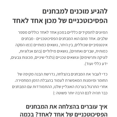
לקראת מבחני המיון הנוספים:
חומר תיאורטי על הריאיון האישי,
להגיע מוכנים למבחנים
הדינמיקה הקבוצתית ומבחני האישיות והאמינות +
שתי סימולציות של
הפסיכוטכניים של מכון אחד לאחד
מבחן אישיות ממוחשב.
המיונים לתפקידים כלליים במכון אחד לאחד כוללים מספר
שלבים. אחד מהם הוא המבחנים הפסיכוטכניים - מבחנים
אינטנסיביים שכוללים, בין היתר, נושאים כמותיים (כמו הסקה
כמותית, שברים ואחוזים), נושאים מילוליים (בהם אנלוגיות,
לוגיקה ותרשימים) ונושאים טכניים (גלגלי שיניים, מכונות צבעים,
ידע כללי ועוד).
כדי לעבור את המבחנים בהצלחה, נדרשת הבנה מקיפה של
החומר ומיומנות המאפשרת לעמוד בהגבלת הזמן המחמירה.
אחרי התרגול בערכת האונליין שלנו, ההתמודדות עם המבחנים
כבר תהיה לכם הרבה יותר פשוטה :)
איך עוברים בהצלחה את המבחנים
הפסיכוטכניים של אחד לאחד? בכמה