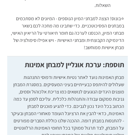
השאלות.
⭐בונוס! הצצה למבחני המיון הנוספים - המיונים לא מסתכמים
במבחנים הפסיכוטכניים. כדי שתבינו מה מחכה לכם בשאר
מבחני המיון, הכנסנו לערכה גם חומר תיאורטי על הריאיון האישי,
הדינמיקה הקבוצתית ומבחני האישיות - ויש אפילו סימולציה של
מבחן אישיות ממוחשב!
תוספת: ערכת אונליין למבחן אמינות
מבחן האמינות נועד לאתר נטיות אישיות ודפוסי התנהגות
שעלולים להיתפס כבעייתיים בעיני המעסיקים. במסגרת המבחן
מוצגים היגדים הנוגעים לנושאים כמו צריכת אלכוהול וסמים,
גניבות ממקום עבודה והתנהלות כלכלית. עליכם לסמן עד כמה
הכתוב בכל היגד נכון לגביכם. כדי להגיע מוכנים למבחן
האמינות, כדאי להבין את הרציונל העומד מאחורי המבחן ובעיקר
- להתנסות במבחן דומה. ההכנה שלנו כוללת הסברים מפורטים
על המבחן, לצד תרגול ממוקד בכל תחומי האמינות הרלוונטיים