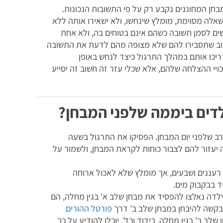
בחן המחוננים נקבע רק על פי התשובות הנכונות.
אלה מסוימת, מומלץ שינחשו, ולא ישאירו אותה ללא
ים לסמן תשובה כשהם אינם בטוחים בה, ולא אחת
וב שתסבירו להם שלא מצופה מהם לדעת את התשובה
יכו אותם במהלך התרגול כיצד לנחש באופן
כויי ההצלחה שלהם, אלא שכלי עזר זה חשוב זה יסייע
לדים ביממה שלפני המבחן?
ערב שלפני יום המבחן. הפסיקו את התרגול בשעה
 יעזור להם לצבור כוחות לקראת המבחן, ולשמור על
ם רעננים ושבעים, אך מומלץ שלא לאכול ארוחה
ד בבקבוק מים.
לדה נאלצו להפסיד את מבחן שלב א' בגין מחלה, הם
ש בקשה להיבחן במבחן שלב ב' דרך
פורטל ההורים
שלב ב' בגין מחלה, בידוד וכד', יוכלו להודיע על כך