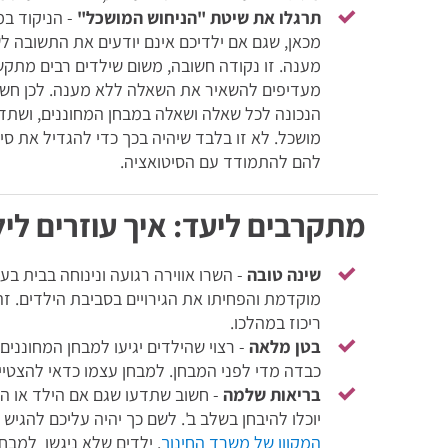
תרגלו את שיטת "הניחוש המושכל"
- הניקוד במ
מכאן, שגם אם ילדיכם אינם יודעים את התשובה לש
מענה. זו נקודה חשובה, משום שילדים רבים מתקש
מעדיפים להשאיר את השאלה ללא מענה. לכן חש
הנכונה לכל שאלה ושאלה במבחן המחוננים, ושתדר
מושכל. לא זו בלבד שיהיה בכך כדי להגדיל את סי
להם להתמודד עם הסיטואציה.
מתקרבים ליעד: איך עוזרים לי
שינה טובה
- השרו אווירה רגועה ונינוחה בבית ב
מוקדמת והפחיתו את הגירויים בסביבת הילדים. זה
ריכוז במהלכו.
בטן מלאה
- רצוי שהילדים יגיעו למבחן המחונני
כבדה מדי לפני המבחן. למבחן עצמו כדאי להצטיי
בריאות שלמה
- חשוב שתדעו שגם אם הילד או הי
יוכלו להיבחן בשלב ב'. לשם כך יהיה עליכם להגי
המקוון של משרד החינוך
. ילדים שלא ניגשו למבחן 