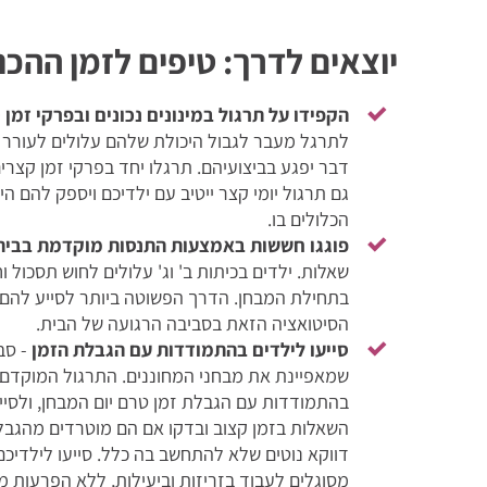
יוצאים לדרך: טיפים לזמן ההכנ
הקפידו על תרגול במינונים נכונים ובפרקי זמן 
לתרגל מעבר לגבול היכולת שלהם עלולים לעורר תס
דבר יפגע בביצועיהם. תרגלו יחד בפרקי זמן קצרים
גם תרגול יומי קצר ייטיב עם ילדיכם ויספק להם ה
הכלולים בו.
פוגגו חששות באמצעות התנסות מוקדמת בבית
שאלות. ילדים בכיתות ב' וג' עלולים לחוש תסכול
בתחילת המבחן. הדרך הפשוטה ביותר לסייע להם
הסיטואציה הזאת בסביבה הרגועה של הבית.
סייעו לילדים בהתמודדות עם הגבלת הזמן
- סב
שמאפיינת את מבחני המחוננים. התרגול המוקדם י
בהתמודדות עם הגבלת זמן טרם יום המבחן, ולסיי
השאלות בזמן קצוב ובדקו אם הם מוטרדים מהגבלת
דווקא נוטים שלא להתחשב בה כלל. סייעו לילדיכם
מסוגלים לעבוד בזריזות וביעילות, ללא הפרעות מ