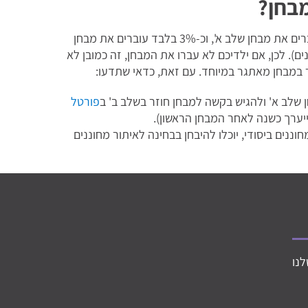
מבחן?
מעט תלמידים עוברים את מבחני המחוננים - כ-15% עוברים את מבחן שלב א', וכ-3% בלבד עוברים את מבחן
פים מוגדרים כמצטיינים). לכן, אם ילדיכם לא עברו את המבחן, זה כמובן לא
 במבחן מאתגר במיוחד. עם זאת, כדאי שתדעו:
 שלב א' ולהגיש בקשה למבחן חוזר בשלב ב' ב
פורטל
ייערך כשנה לאחר המבחן הראשון).
ננים ביסודי, יוכלו להיבחן בבחינה לאיתור מחוננים
לנו