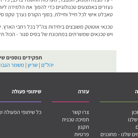
נעזרים באמצעים טכנולוגיים כדי להפוך את הלמידה ליותר
טאבלט אישי לכל חייל וחיילת. בסוף הקורס נערך טקס סיו
טכנאי אוטוטק משובצים ביחידות צה"ל בכל רחבי הארץ. י
ויש טכנאים שמשרתים במתכונת של בסיס סגור - הכול תלו
תפקידים נוספים שיכ
יהל"ם
|
שריון
|
משמר הגבול
עזרה
שיתופי פעולה
ון
צרו קשר
כל שיתופי הפעולה ש
שלנו
תמיכה טכנית
תקנון
ם שלנו - מחוננים
פרטיות