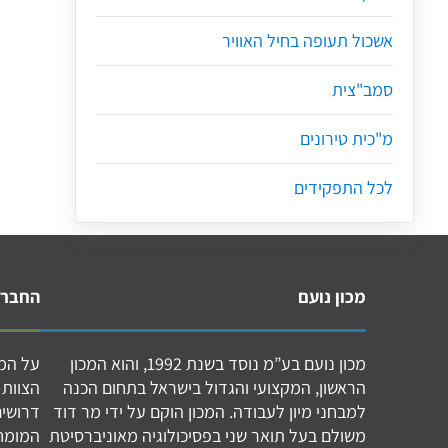
אשכול תעופה בחיל האוויר
סמב"צית
מ"כית טירונים
לכל התפקידים
מכון נועם
החברה
מכון נועם בע”מ נוסד בשנת 1992, והוא המכון
על המכ
הראשון, המקצועי והגדול בישראל בתחום הכנה
הצוות 
למבחני מיון לעבודה. המכון הוקם על ידי מר דוד
דרושים
משולם בעל תואר שני בפסיכולוגיה מאוניברסיטת
המומחי