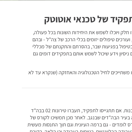
תפקיד של טכנאי אוטוטק
חלק ויוכלו לשמש את היחידות השונות בכל פעולה,
עורכים טיפולים יזומים בכלי הרכב של צה"ל - ובהם
ם בטיפול בפגיעות שבר, בהסרתם והתקנתם של מכללי
ניסיון וידע שיכול לשמש אותם בתפקידים דומים גם
משתייכים לחיל הטכנולוגיה והאחזקה (שנקרא עד לא
64 ומעלה, ופתוח גם לבנים וגם לבנות. אם תתגייסו לתפקיד, תעברו טירונות 02 בבה"ד
א בעיר הבה"דים שבנגב. לאחר מכן תמשיכו לקורס של
גם הוא בבה"ד 20). במהלך הקורס לומדים - גם ברמה העיונית וגם תוך התנסות מעשית
בודה הרלוונטיים, בטיחות בעבודה וכן הלאה. בקורס