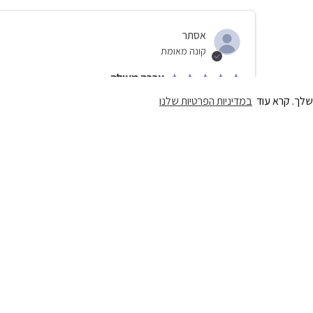
אסתר
קונה מאומת
ערכה מעולה
שלך. קרא עוד
במדיניות הפרטיות שלנו
הערכה ממש טובה בגדול, פה ושם ההסברים שם ממש מלמעלה בזמן 
השאר ערכה מעולה עם עיצוב נקי שכיף לעבוד איתו
22/07/26
נועה ס.
קונה מאומת
היה סבבה
הכינה אותי סבבה אך יש דברים לשיפור
הערות
תגובת צוות מכון נועם
של