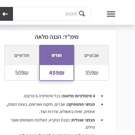
מכון נועם
מבחני קבלה ללימודים
מבחן מימ"ד - כל המידע ומבחן לדוגמא
מימ"ד:
מימ"ד: הכנה מלאה
שבועיים
חודש
חודשיים
4 סימולציות מלאות:
בכל סימולציה 6 פרקים.
מבחני מתמטיקה:
שברים, חזקות ושורשים, בעיות הספק,
אחוזים, זוויות במשולש, סדרות ועוד.
מבחני אנגלית:
הבנת הנקרא, השלמת משפטים ואוצר
מילים.