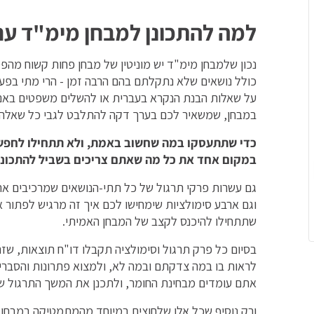
למה להתכונן למבחן מימ"ד עם
נכון שלמבחן מימ"ד יש מוניטין של מבחן פחות קשוח מהפס
כולל נושאים שלא נתקלתם בהם הרבה זמן - הרי מתי בפע
על שאלות הבנת הנקרא בעברית או להשלים משפטים באנגל
במבחן, שמשאיר לכם בערך דקה להתלבט לגבי כל שאלה. ב
כדי שתתעסקו במה שחשוב באמת, ולא תתחילו לחפש תר
במקום אחד את כל מה שאתם צריכים בשביל להתכונן
גם עשרות פרקי תרגול של כל תתי-הנושאים שמרכיבים א
וגם ארבע סימולציות שימחישו לכם איך זה מרגיש לפתור א
שתתחילו להיכנס לקצב של המבחן האמיתי.
בסיום כל פרק תרגול וסימולציה תקבלו דו"ח תוצאות, שז
לראות בו במה צדקתם ובמה לא, ולמצוא פתרונות והסברים
אתם עומדים מבחינת החומר, ולתכנן את המשך התרגול 
ורק נוסיף שכל אלו שלחוצים במיוחד מהמתמטיקה במבחן (