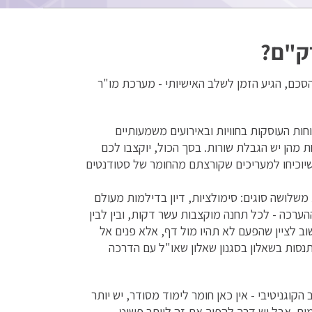
רק"ם?
כם, הגיע הזמן לשלב האישיותי - מערכת מו"ר
15 שאלות פתוחות העוסקות בחוויות ובאירועים משמעותיים
מהן יש הגבלת שורות. בסך הכול, יוקצבו לכם
יוכיחו למעריכים שקורצתם מהחומר של סטודנטים
לושה סוגים: סימולציות, דיון בדילמות מעולם
הערכה - לכל תחנה מוקצבות עשר דקות, ובין לבין
ב לציין שהפעם לא תהיו מול דף, אלא פנים אל
תנסות בשאלון בסגנון שאלון שאו"ל עם הדרכה
וגניטיבי - אין כאן חומר לימוד מסודר, יש יותר
ים. אבל יש דרך להפוך את זה ליותר פשוט.