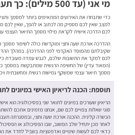
מי אני (עד 500 מילים): כך תענו על השאלות בדיוק מקסימלי
כדי שתבחרו את האירועים המתאימים ביותר למסמך ותציג
למצב שאין לכם מספיק מה לכתוב או להפך, שאין לכם מס
לכם הדרכה אישית לקראת מילוי מסמך התיאור העצמי עם 
ההדרכה אורכת שעה וחצי ומוקדשת כולה לשיפור מסמך
שקיבלתם מהמוסד האקדמי לפני ההדרכה). במהלך ההדרכה 
לכם למקד את התשובות שלכם, לגבש עמדה מעובדת כלפי
(המאוד עדין) של החשיפה הרגשית שמתבקשת במסמך כזה
מסמך תיאור עצמי שמשקף גמישות רגשית ומחשבתית ויכול
תוספת: הכנה לריאיון האישי במיונים לתו
הריאיון שעורכים במיונים לתואר שני בפסיכולוגיה הוא אישי
סוגי שאלות צפויים לכם שם, אנחנו מזמינים אתכם להשתתף
הכשרה קלינית. ההכנה אורכת שעה וחצי, ובמסגרתה תעברו
לאחר מכן יתחיל שלב המשוב, שבו הפסיכולוג או הפסיכולו
כדאי לכם לעשות שינויים ואדפטציות בשביל לחדד את ה