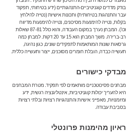
מועמדים למשרה ובין רמת הסיכון שדורש התפקיד. המבחן
בודק מדדים קוגניטיביים-התנהגותיים (ידע בטיחותי, תפקוד
עבר והתנהגות בטיחותית) ותכונות אישיות (נטייה להילחץ
בקלות, נטייה להימנעות מסיכונים, נטייה להימנעות מדיווח
וכו'). המבחן נערך במקום העבודה, והוא כולל 87-81 שאלות
רב-ברירה. משך המבחן הוא 15 עד 20 דקות. למבחן כמה
גרסאות שונות המותאמות לתפקידים שונים, כגון נהיגה,
תעשייה כבדה, הובלת חומרים מסוכנים, ייצור ותעשייה כללית.
מבדקי כישורים
מבחנים פסיכוטכניים מותאמים לפי תפקיד. מטרת המבחנים
היא להעריך יכולות קוגניטיביות, אינטליגנציה רגשית, ידע
ומיומנויות, מאפייני אישיות והתנהגויות רצויות ובלתי רצויות
בסביבת עבודה.
ראיון מהימנות פרונטלי