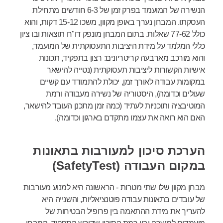
הנשירה של המועמד בפרק זמן של 6-3 חודשים מתחילת
העסקתו. המבחן נערך באופן מקוון, משכו 15-12 דקות, והוא
כולל 77-62 שאלות. בתום המבחן מונפק דו"ח תוצאות ובו ציון
כללי המלמד על מידת היציבות התעסוקתית של המועמד,
והוא מורכב מארבעה קריטריונים: רצון בתפקיד, תכונות
אישיות הקשורות ליציבות תעסוקתית (נטייה להישאר
במקומות עבודה לאורך זמן, יכולת להתמודד עם קשיים
שעולים וכדומה), היסטוריה של נשירה מעבודה ורמת
המוטיבציה ותוכניות לעתיד (כמה זמן מתכנן העובד להישאר,
האם הוא רואה את עצמו מתקדם בארגון וכדומה).
הערכת סיכון למעורבות בתאונות
במקום העבודה (SafetyTest)
מבחן מקוון שלו שתי מטרות - הראשונה היא למנוע מעורבות
של עובדים בתאונות עבודה פוטנציאליות, והשנייה היא
להעריך את מידת ההתאמה בין פרופיל הבטיחות של