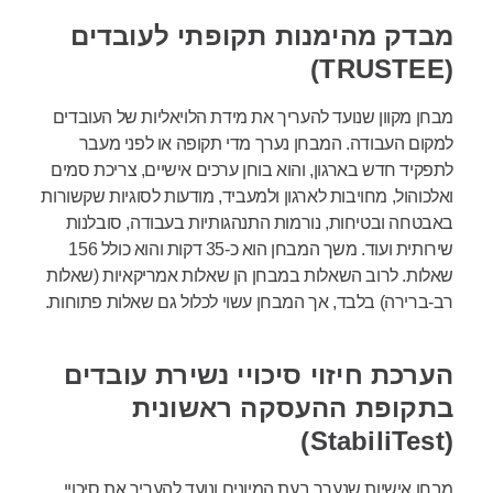
מבדק מהימנות תקופתי לעובדים
(TRUSTEE)
מבחן מקוון שנועד להעריך את מידת הלויאליות של העובדים
למקום העבודה. המבחן נערך מדי תקופה או לפני מעבר
לתפקיד חדש בארגון, והוא בוחן ערכים אישיים, צריכת סמים
ואלכוהול, מחויבות לארגון ולמעביד, מודעות לסוגיות שקשורות
באבטחה ובטיחות, נורמות התנהגותיות בעבודה, סובלנות
שירותית ועוד. משך המבחן הוא כ-35 דקות והוא כולל 156
שאלות. לרוב השאלות במבחן הן שאלות אמריקאיות (שאלות
רב-ברירה) בלבד, אך המבחן עשוי לכלול גם שאלות פתוחות.
הערכת חיזוי סיכויי נשירת עובדים
בתקופת ההעסקה ראשונית
(StabiliTest)
מבחן אישיות שנערך בעת המיונים ונועד להעריך את סיכויי