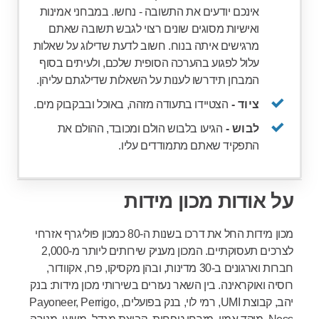
אינכם יודעים את התשובה - נחשו. במבחני אמינות
ואישיות מסוגים שונים רצוי לגבש תשובה שאתם
מרגישים איתה בנוח. חשוב לדעת שדילוג על שאלות
עלול לפגוע בהערכה הסופית שלכם, ולעיתים בסוף
המבחן תידרשו לענות על השאלות שדילגתם עליהן.
ציוד -
הצטיידו בתעודה מזהה, באוכל ובבקבוק מים.
לבוש -
הגיעו בלבוש הולם ומכובד, ההולם את
התפקיד שאתם מתמודדים עליו.
על אודות מכון מידות
מכון מידות החל את דרכו בשנות ה-80 כמכון פוליגרף אזרחי
לצרכים תעסוקתיים. המכון מעניק שירותים ליותר מ-2,000
חברות וארגונים ב-30 מדינות, ובהן מקסיקו, פרו, אקוודור,
רוסיה ואוקראינה. בין השאר נעזרים בשירותי מכון מידות: בנק
יהב, קבוצת UMI, רמי לוי, בנק בפועלים, Payoneer, Perrigo,