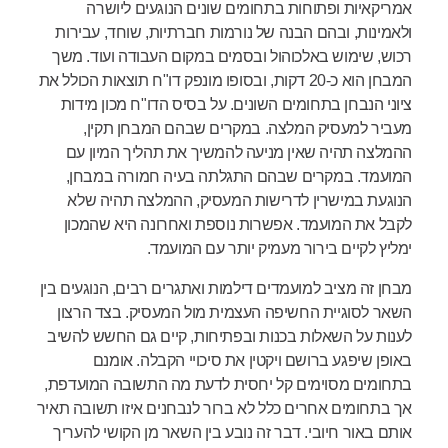
אמריקאיות ופתוחות בתחומים שונים הנוגעים ליושרה
ולאמינות, ובהם הבנה של נורמות חברתיות, שוחד, עבירות
רכוש, שימוש באלכוהול ובסמים במקום העבודה ועוד. משך
המבחן הוא כ-20 דקות, ובסופו מונפק דו"ח תוצאות הכולל את
ציוני הנבחן בתחומים השונים. על בסיס הדו"ח מכון מידות
מעביר למעסיק המלצה. במקרים שבהם המבחן תקין,
ההמלצה תהיה שאין מניעה להמשיך את תהליך המיון עם
המועמד. במקרים שבהם התגלתה בעיה חמורה במבחן,
הנוגעת במישרין לדרישות המעסיק, ההמלצה תהיה שלא
לקבל את המועמד. אפשרות נוספת ואחרונה היא שהמכון
ימליץ לקיים בירור מעמיק יותר עם המועמד.
מבחן זה מציב למועמדים דילמות ואתגרים רבים, הנוגעים בין
השאר לסוגיית החשיפה העצמית מול המעסיק. בצד הרצון
לענות על השאלות בכנות ובפתיחות, קיים גם החשש להשיב
באופן שיפגע ברושם ויקטין את סיכויי הקבלה. אומנם
בתחומים מסוימים קל יחסית לדעת מה התשובה המועדפת,
אך בתחומים אחרים כלל לא ברור לנבחנים איזו תשובה תאיר
אותם באור חיובי. דבר זה נובע בין השאר מן הקושי להעריך