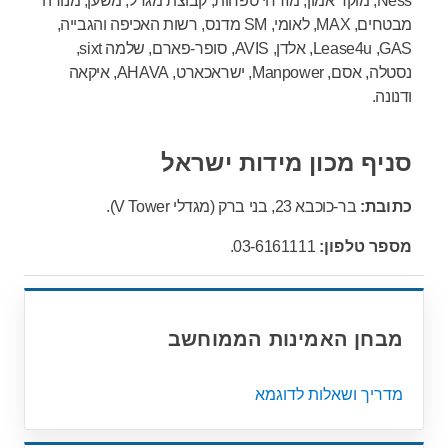
Ness, מוקד אמון, מזרחי טפחות, קבוצת מגדל, משען, מנורה
מבטחים, MAX, לאומי, SM מדנס, רשות האכיפה והגבייה,
Lease4u ,GAS, אלדן, AVIS, סופר-פארם, שלמה sixt,
נסטלה, אסם, Manpower, ישראכארט, AHAVA, איקאה
ודנונה.
סניף מכון מידות ישראל
כתובת:
בר-כוכבא 23, בני ברק (מגדלי V Tower).
מספר טלפון:
03-6161111.
מבחן האמינות הממוחשב
מדריך ושאלות לדוגמא