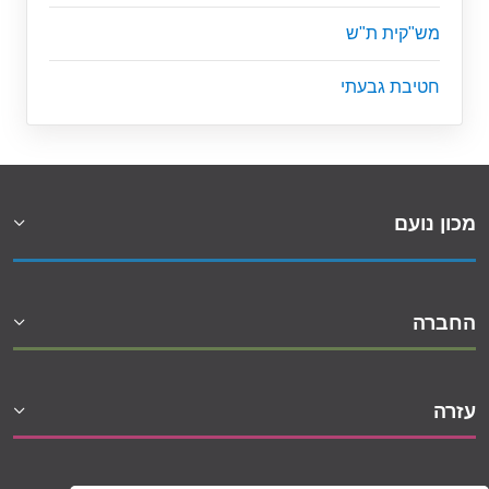
מש"קית ת"ש
חטיבת גבעתי
מכון נועם
החברה
עזרה