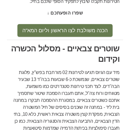
הטירונות תקבלו שיבוץ לתפקיד הסופי שלכם בחיל.
שפרו הופעתכם ↓
הכנה משולבת לצו הראשון וליום המא"ה
שוטרים צבאיים - מסלול הכשרה
וקידום
מיד עם הגיוס תגיעו לטירונות 02 מורחבת בפש"ץ, פלוגת
שוטרים צבאיים, שנמשכת כ-6 שבועות בבה"ד 13 שבעיר
הבה"דים. לצד תכני טירונות סטנדרטים כמו משמעת,
מטווחים ורוח צה"ל, אתם תעברו הסמכת שיטור שתסמיך
אתכם כשוטרים צבאיים. במסגרת ההסמכה תבקרו במחנה
בית ליד - במחנה זה שוכנים בסיסים של חיל המשטרה
הצבאית, מפקדת קצין משטרה צבאית ראשית, כלא 10, בתי
הדין הצבאיים, התביעה הצבאית והסנגוריה הצבאית. כמו כן
תעברו סימולציות בכיתות הדמייה שמדמות סיטואציות