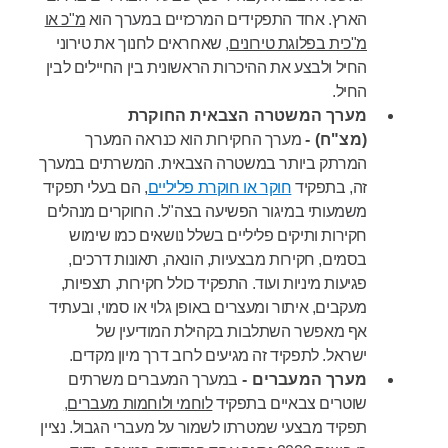
הארץ. אחד התפקידים המרכזיים במערך הוא
מ"כ או
מ"כית בפלוגת טירונים
, שאחראים לחנוך את טירוני
החיל ולבצע את ההיכרות הראשונית בין החיילים לבין
החיל.
מערך המשטרה הצבאית החוקרת
(מצ"ח) -
מערך החקירות הוא כנראה המערך
המרתק ביותר במשטרה הצבאית. המשרתים במערך
זה, בתפקיד
חוקר או חוקרת פליליים
, הם בעלי תפקיד
משמעותי במיגור הפשיעה בצה"ל. החוקרים מנהלים
חקירות ותיקים פליליים בשלל נושאים כמו שימוש
בסמים, חקירות מבצעיות, הונאה, תאונות דרכים,
פגיעות מיניות ועוד. התפקיד כולל חקירות, תצפיות,
מעקבים, איתור ומעצרים באופן גלוי או סמוי, ובעתיד
אף מאפשר השתלבות בקהילת המודיעין של
ישראל. לתפקיד זה מגיעים לרוב דרך מיון מקדים.
מערך המעברים -
במערך המעברים משרתים
שוטרים צבאיים בתפקיד
לוחמי ולוחמות מעברים,
תפקיד מבצעי שמטרתו לשמור על מעברי הגבול. נציין