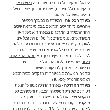
ישראל. תפקיד בולט נוסף במערך הוא
בלש צבאי
.
תפקיד זה כולל תצפיות, מעקבים ותכנון מעצרים של
חיילים באופן גלוי או סמוי.
מערך הכליאה
- המשרתים במערך הכליאה
אחראים על החיילים הכלואים בבסיסי כליאה שונים.
אחד התפקידים המרכזיים במערך הוא
מפקד או
מפקדת כלואים
. מפקדים אלו מלווים את הכלואים
לאורך תקיפת כליאתם, ועליהם לנסות ולהעביר להם
את רוח צה"ל בכדי להגביר את המוטיבציה שלהם
לשוב לשירות תקין. תפקיד נוסף הוא
מפקד או מפקדת
מלווה
, שתפקידם ללוות את הכלואים בין בסיסי
הכליאה, לבתי הדין, לבדיקות רפואיות
וכדומה. המשרתים במערך זה מפקדים בבית הכלא
הצבאי נווה צדק (כלא 10).
מערך ההדרכה -
מערך ההדרכה אמון על חניכת
הטירונים של חיל המשטרה הצבאית והכשרתם לפי
המקצוע שמותאם להם. המשרתים במערך זה
מפקדים בקורסים מקצועיים ובטירונות בבית הספר
למשטרה צבאית (בה"ד 13) שבעיר הבה"דים בדרום