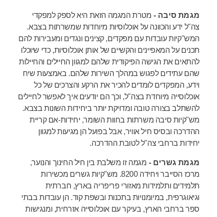
מגמת סיבה -
מטרת המגמה הזאת היא לספק למפקדי
צה"ל ידע והכוונה על אוכלוסיות מיוחדות שמשרתות בצבא.
המש"קיות עובדות עם מפקדים, קצינים ונגדים ומעבירות להם
תכנים על המאפיינים והקשיים של אותן אוכלוסיות, כדי שיוכלו
להתאים את הגישה הפיקודית שלהם למגוון החיילים והחיילות
שהם עתידים לפגוש במהלך השירות שלהם. באמצעות שיח
וידע, המפקדים לומדים להכיר את הרקע והצרכים של כל
אוכלוסייה מיוחדת בצה"ל, וכך הם יודעים איך לאפשר לחיילים
להשתלב בצורה טובה ומדויקת יותר ביחידות השונות בצבא.
מש"קיות סיבה משרתות בחוות השומר, יחידות-אם קריית
ההדרכה ובסיס חיל אוויר, אבל בפועל הן מגיעות למגוון
יחידות ברחבי צה"ל לטובת ההדרכה.
מגמת גשרים -
מגמה זו משלבת בין חיל החינוך והנוער,
מרכז הסייבר ויחידה 8200. מש"קיות גשרים מכשירות
תלמידים ותלמידות מאזורי פריפריה בארץ, חברתית
וגיאוגרפית, במיומנויות בתכנות ובשפת קוד. הן עובדות בבתי
ספר ברחבי הארץ, בעיקר עם אוכלוסייה אזרחית, ומנגישות