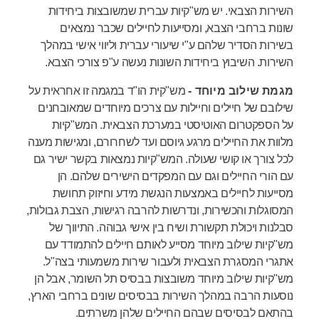
השירות הצבאי. יש מש"קיות עברית שמשובצות ביחידות
שונות ברחבי הצבא, ומסייעות לחיילים שכבר נמצאים
בשירות הסדיר שלהם ע"י שיעורי עברית וליווי אישי במהלך
השירות. השיבוץ ביחידות השונות נעשה ע"פ צורכי הצבא.
מגמת שילוב מיוחד -
מש"קית הו"ד במגמה זו אחראית על
שילובם של חיילים וחיילות עם צרכים מיוחדים שמאובחנים
על הספקטרום האוטיסטי במערכת הצבאית. המש"קיות
מלוות את החיילים מרגע גיוסם ועד לשחרורם, ומגישות מענה
לכל צורך או קושי שעולה. המש"קיות נמצאות בקשר ישיר גם
עם הורי החיילים וגם עם המפקדים הישירים שלהם. הן
מסייעות לחיילים באמצעות הנגשת מידע וחיזוק תחושת
המסוגלות והכשירות, ונדרשות להרבה רגישות, הצבת גבולות,
סבלנות ויכולת תקשורת ושיח בין אישי גבוהה. התיווך של
מש"קיות שילוב מיוחד מסייע לאותם חיילים להתמודד עם
אתגרי המסגרת הצבאית ולעבור שירות משמעותי בצה"ל.
מש"קיות שילוב מיוחד משובצות בבסיס תל השומר, אבל הן
נוסעות הרבה במהלך השירות בבסיסים שונים ברחבי הארץ,
בהתאם לבסיסים שבהם החיילים שלהן משרתים.