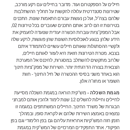
חיילים על הספקטרום ועוד. מדובר בחיילים עם רקע מורכב,
שטירונות סטנדרטית עלולה להקשות על תהליך ההשתלבות
שלהם בצה"ל, ועל כן נעשות עבורם התאמות שונות. התכנים
בטירונות זו הם לרוב אותם התכנים שעוברים בכל טירונות 02,
אבל המפק"ציות עוברות הכשרה יעודית שנועדה להעמיק את
הידע שלהן בנוגע לאוכלוסיות השונות שהן פוגשות, לרקע שלה
ולקשיי ההסתגלות שאותם חיילים עשויים להתמודד איתם
בצבא. מטרת הטירונות הזאת היא לעזור לאותם חיילים,
שלרוב מתקשים להשתלב במסגרות, להיכנס אל המערכת
הצבאית בצורה הדרגתית יותר. השירות של מפק"ציות חינוך
הוא באחד משני בסיסי ההכשרה של חיל החינוך - חוות
השומר או מחוו"ה אלון.
מגמת השכלה -
מש"קית הוראה במגמת השכלה מסייעת
לחיילים וחיילות להשלים 12 שנות לימוד ולהכין אותם למבחני
הבגרות של משרד החינוך. החיילים המשתתפים במגמה זו
נמצאים באמצע השירות שלהם או לקראת סופו, ובמהלך
הזמן הזה המש"קיות אחראיות עליהם גם בפן הלימודי וגם בפן
הפיקודי. אחד התפקידים המרכזיים של המש"קית במגמת