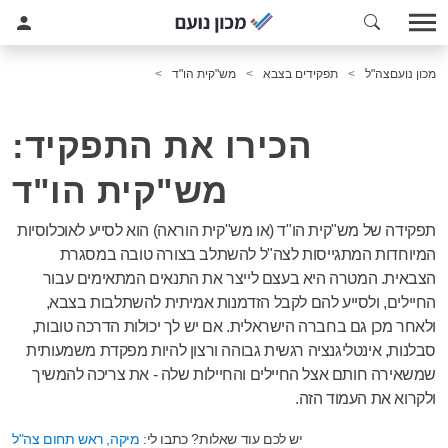
מכון נועם
צה"ל
תפקידים בצבא
מש"קית הו"ד
הכירו את התפקיד:
מש"קית הו"ד
תפקידה של מש"קית הו"ד (או מש"קית הוראה) הוא לסייע לאוכלוסיות
המיוחדות המתגייסות לצה"ל להשתלב בצורה טובה במסגרת
הצבאית. המטרה היא בעצם לייצר את התנאים המתאימים עבור
החיילים, ולסייע להם לקבל הזדמנות אמיתית להשתלבות בצבא,
ולאחר מכן גם בחברה הישראלית. אם יש לך יכולות הדרכה טובות,
סבלנות, אינטליגנציה רגשית גבוהה ורצון להיות מפקדת משמעותית
שמשאירה חותם אצל החיילים והחיילות שלה - את צריכה להמשיך
ולקרוא את העמוד הזה.
יש לכם עוד שאלות? כתבו לי:
מיקה, ראש תחום צה"ל