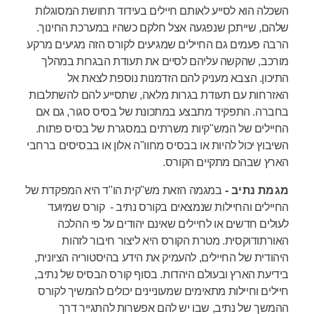
השכלה הוא לסייע לאותם חיילים בעידוד תחושת המסוגלות
שלהם, שייתכן שנפגעה אצל חלקם כשהיו במערכת החינוך.
הרבה פעמים גם החיילים שמגיעים לקורס הזה מגיעים מרקע
מורכב, שהקשה עליהם לסיים את תעודת הבגרות במהלך
התיכון. הצבא מעניק להם הזדמנות נוספת לצאת אל
האזרחות עם תעודת בגרות מלאה, שתסייע להם להשתלבות
בחברה. התפקיד מתבצע במתכונת של בסיס סגור, גם אם
החיילים של המש"קיות משרתים במסגרת של בסיס פתוח.
השיבוץ יכול להיות או בבסיס מחוו"ה אלון או בבסיסים ברחבי
הארץ שבהם מתקיים הקורס.
מגמת נתיב -
במגמה הזאת מש"קית הו"ד היא המפקדת של
החיילים והחיילות שנמצאים בקורס נתיב - קורס שמיועד
לעולים חדשים או לחיילים שאינם יהודים על פי ההלכה
האורתודוקסית. מטרת הקורס היא ליצור חיבור לזהות
היהודית של החיילים, להעמיק את הידע בהיסטוריה הציונית,
בידיעת הארץ ובעולם היהדות. בסוף קורס הבסיס של נתיב,
חיילים וחיילות מתאימים שמעוניינים יכולים להמשיך לקורס
ההמשך של נתיב, שבו יש להם אפשרות להתגייר דרך