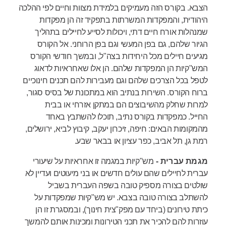
הצבא. בקורס הזה מעמיקים בלמידת מצוות וחיים לפי ההלכה
היהודית, והמפקדות המשרתות בתפקיד זה הן מפקדות
שמנהלות אורח חיים דתי, ויכולות לסייע לחיילים בתהליך
הגיור שלהם, גם בפן המעשי וגם בפן הרוחני. אל הקורס
מגיעים חיילים מכל היחידות בצה"ל, ובמשך חודשי הקורס
המש"קיות הן המפקדות שלהם. הן אלו שאחראיות לדאוג
לטפל בכל הצרכים שלהם וגם מעבירות להם תכנים חינוכיים
ברוח הקורס. השירות בנתיב הוא במתכונת של בסיס סגור,
למרות שחלק מהשיבוצים הם במתקן אזרחי או בבית
החייל. כמפקדות בקורס נתיב, תוכלו להשתבץ באחד
מהמקומות הבאים: חיפה, זיכרון יעקב, קיבוץ לביא, ירושלים,
רמת גן, תל אביב, כפר עציון או בבאר שבע.
מגמת עברית -
מש"קיות במגמה זו אחראיות על שיעורי
עברית לחיילים שהם עולים חדשים או בני מיעוטים ועדיין לא
שולטים בצורה מספיק טובה בשפה העברית בשביל
להשתלב בצורה טובה בצבא. יש מש"קיות שמפקדות על
כיתת טירונים (ביחד עם מפק"צית חינוך), ובמסגרת זו הן
עוזרות להם להכיר את תכני הטירונות ומכינות אותם להמשך