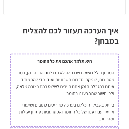
דו"ח תוצאות מפורט
עם פתרונות מלאים, הסברים וטיפים לשיפור
בונוס! הכנה למבחן האישיות הממוחשב:
כל המידע על המבחן +
שתי סימולציות מלאות
איך הערכה תעזור לכם להצליח
תוקף הערכה: חודש
במבחן?
היא תלמד אתכם את כל החומר
המבחן כולל נושאים שכנראה לא תרגלתם הרבה זמן, כמו
מטריצות, לוגיקה, סדרות חשבוניות ועוד. כדי להתמודד
איתם בהגבלת הזמן אתם חייבים לשלוט בהם בצורה מלאה,
ולכן חשוב שתתרעננו בחומר.
בדיוק בשביל זה כללנו בערכה מדריכים כתובים ושיעורי
וידיאו, עם רענון של כל החומר ואסטרטגיות פתרון יעילות
ומהירות.