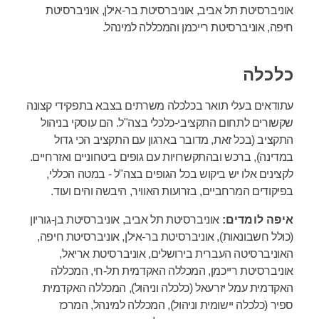
אוניברסיטת תל אביב, אוניברסיטת בר-אילן, אוניברסיטת
חיפה, אוניברסיטת רייכמן והמכללה למינהל.
כלכלה
עתודאים בעלי תואר בכלכלה משרתים בצבא בתפקידי קצונה
שקשורים לתחום התקציבי-כלכלי בצה"ל. הם עוסקי בניהול
התקציב (בכל זאת, מדובר בארגון עם התקציב הכי גדול
במדינה), ברכש ובהתקשרויות עם גופים ביטחוניים ואזרחיים.
לקצינים אלו יש ביקוש בכל הגופים בצה"ל - במטה הכללי,
בפיקודים המרחביים, בזרועות האוויר, היבשה והים ועוד.
איפה לומדים:
אוניברסיטת תל אביב, אוניברסיטת בן-גוריון
(כולל חשבונאות), אוניברסיטת בר-אילן, אוניברסיטת חיפה,
האוניברסיטה העברית בירושלים, אוניברסיטת אריאל,
אוניברסיטת רייכמן, המכללה האקדמית תל-חי, המכללה
האקדמית עמל יזרעאל (כלכלה וניהול), המכללה האקדמית
ספיר (כלכלה יישומית וניהול), המכללה למינהל, המרכז