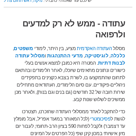
יש לכם עוד שאלות? כתבו לי:
מיקה, ראש תחום צה"ל
עתודה - ממש לא רק למדעים
ולרפואה
מסלול
העתודה האקדמית
מציע, בין היתר, לימודי
משפטים
,
כלכלה
,
לוגיסטיקה
,
מדעי ההתנהגות
ו
מסלול עתודה
לבנות דתיות
. המטרה היא כמובן למצוא אנשים בעלי
כישורים ונתונים מתאימים שיוכלו, לאחר הלימודים ובהתאם
לתחום שהתמקצעו בו, לשרת בצבא כקצינים בתפקידים
ניהוליים-פיקודיים. עם סיום הלימודים, העתודאים מתחילים
שירות חובה של 32 חודשים (גם בנים וגם בנות), ולאחר מכן
ממשיכים לשלוש שנות קבע.
כדי להתקבל לאחד ממסלולי העתודה שהזכרנו, תצטרכו
לגשת ל
פסיכומטרי
(לכל המאוחר במועד אפריל, אבל מומלץ
עד דצמבר) ולקבל לפחות 590 בציון הרב-תחומי, לעבור יום
מיון אישיותי במכון קינן שפי (כל הפרטים על המיונים