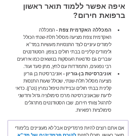
איפה אפשר ללמוד תואר ראשון
ברפואת חירום?
המכללה האקדמית צפת -
המכללה
האקדמית צפת מציעה מסלול תלת-שנתי הכולל
לימודים עיוניים לצד התנסויות מעשיות במד"א
ולימודים קליניים בבתי חולים בצפון. הסטודנטים
עוברים גם סדנאות העוסקות בנושאים כמו אירועים
רבי נפגעים, התמודדות עם לחץ, מתן סעד ועוד.
אוניברסיטת בן-גוריון -
אוניברסיטת בן גוריון
מציעה מסלול תלת-שנתי, שכולל שעות התנסות
קלינית בבתי חולים ובניידות טיפול נמרץ (נט"ן). כדאי
לדעת שבאוניברסיטה מרכז סימולציה גדול וחדשני
לתרגול צוותי חירום, שבו הסטודנטים מתרגלים
סימולציות רפואיות.
אם אתם רוצים להיות פרמדיקים אבל לא מעוניינים בלימודי
תואר ראשון, תוכלו לפנות
לקורס פרמדיקים של מד"א
.