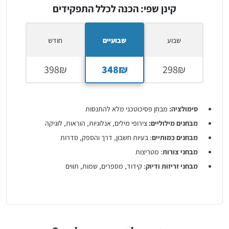
קינן שפי: הכנה לכלל התפקידים
שבוע
שבועיים
חודש
סימולציה:
מבחן פסיכוטכני מלא להתנסות
מבחנים מילוליים:
צירופי מילים, אנלוגיות, הוראות, לוגיקה
מבחנים כמותיים
: בעיות חשבון, דרך והספק, סדרות
מבחני צורות
: מטריצות
מבחני זריזות ודיוק
: קידוד, מספרים, שמות, תווים
מבחנים באנגלית
: הבנת הנקרא, השלמת משפטים
לקראת מבחני המיון הבאים:
חומרים תיאורטיים על מבחני מיון
נוספים +סימולציה של מבחן אישיות ממוחשב