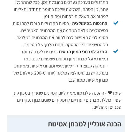
התרגולים בערכה נערכים בהגבלת זמן. ככל שתתרגלו
יותר, מן הסתם, השליטה שלכם בחומר תתחזק ותצליחו
לפתור את השאלות בפחות ופחות זמן.
התנסות בסימולציה
- בסיום התרגולים תוכלו להתנסות
בסימולציה מלאה המדמה את המבחנים האמיתיים.
הסימולציה תאפשר לכם לחוות את המבחנים במלואם -
כל הנושאים, בלי הפסקה, תחת הלחץ של הטיימר.
הצצה למבחני המיון הבאים
- צירפנו לערכה חומר
תיאורטי על מבחני מיון נוספים שצפויים לכם, כמו
דינמיקה קבוצתית, ריאיון אישי ומבחני אישיות ואמינות.
בערכה יש גם סימולציה מלאה (יותר מ-200 שאלות) של
מבחן אישיות ממוחשב.
שימו ♥ - ההכנה שלנו מותאמת ליום המיונים שנערך במכון קינן
שפי, וכוללת מבחנים ייעודיים לתפקידים שונים כגון תפקידים
טכניים וניהוליים.
הכנה אונליין למבחן אמינות