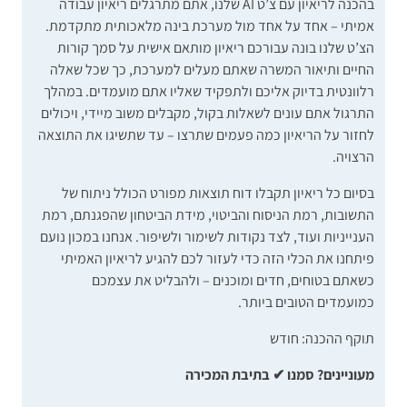
בהכנה לריאיון עם צ’ט AI שלנו, אתם מתרגלים ריאיון עבודה
אמיתי – אחד על אחד מול מערכת בינה מלאכותית מתקדמת.
הצ’ט שלנו בונה עבורכם ריאיון מותאם אישית על סמך קורות
החיים ותיאור המשרה שאתם מעלים למערכת, כך שכל שאלה
רלוונטית בדיוק אליכם ולתפקיד שאליו אתם מועמדים. במהלך
התרגול אתם עונים לשאלות בקול, מקבלים משוב מיידי, ויכולים
לחזור על הריאיון כמה פעמים שתרצו – עד שתשיגו את התוצאה
הרצויה.
בסיום כל ריאיון תקבלו דוח תוצאות מפורט הכולל ניתוח של
התשובות, רמת הניסוח והביטוי, מידת הביטחון שהפגנתם, רמת
הענייניות ועוד, לצד נקודות לשימור ולשיפור. אנחנו במכון נועם
פיתחנו את הכלי הזה כדי לעזור לכם להגיע לריאיון האמיתי
כשאתם בטוחים, חדים ומוכנים – ולהבליט את עצמכם
כמועמדים הטובים ביותר.
תוקף ההכנה: חודש
מעוניינים? סמנו ✔ בתיבת המכירה