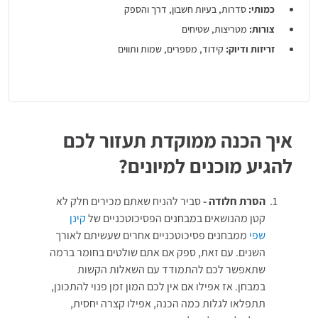
כמותי:
סדרות, בעיות חשבון, דרך והספק
צורות:
מטריצות, שטיחים
זריזות ודיוק:
קידוד, מספרים, שמות ותווים
אנגלית:
אוצר מילים, הבנת הנקרא, ניבים וביטויים
סימולציה של מבחן פסיכוטכני ושל מבחן אישיות:
קובצי הדרכה +
שתי סימולציות של מבחן אישיות ממוחשב בן 240 היגדים
הכנה למבחן אמינות
:
איך הכנה ממוקדת תעזור לכם
הסברים ודוגמאות של מבחני אמינות.
להגיע מוכנים למיונים?
תרגולים ו-3 סימולציות מלאות.
דו"ח תוצאות על כל תרגול.
הסרת חלודה -
סביר להניח שאתם מכירים חלק לא
תוקף ההכנות: חודש
קטן מהנושאים
במבחנים הפסיכוטכניים של
קינן
שפי
ממבחנים פסיכוטכניים אחרים שעשיתם לאורך
השנים. עם זאת, ספק אם אתם שולטים בחומר ברמה
שתאפשר לכם להתמודד עם השאלות הקשות
במבחן. אז אפילו אם אין לכם המון זמן פנוי להתכונן,
תתפלאו לגלות כמה הכנה, אפילו קצרה יחסית,