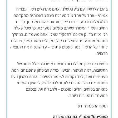
בהכנה לריאיון עם צ’ט AI שלנו, אתם מתרגלים ריאיון עבודה
אמיתי – אחד על אחד מול מערכת בינה מלאכותית מתקדמת.
הצ’ט שלנו בונה עבורכם ריאיון מותאם אישית על סמך קורות
החיים ותיאור המשרה שאתם מעלים למערכת, כך שכל שאלה
רלוונטית בדיוק אליכם ולתפקיד שאליו אתם מועמדים. במהלך
התרגול אתם עונים לשאלות בקול, מקבלים משוב מיידי, ויכולים
לחזור על הריאיון כמה פעמים שתרצו – עד שתשיגו את התוצאה
הרצויה.
בסיום כל ריאיון תקבלו דוח תוצאות מפורט הכולל ניתוח של
התשובות, רמת הניסוח והביטוי, מידת הביטחון שהפגנתם, רמת
הענייניות ועוד, לצד נקודות לשימור ולשיפור. אנחנו במכון נועם
פיתחנו את הכלי הזה כדי לעזור לכם להגיע לריאיון האמיתי
כשאתם בטוחים, חדים ומוכנים – ולהבליט את עצמכם
כמועמדים הטובים ביותר.
תוקף ההכנה: חודש
מעוניינים? סמנו ✔ בתיבת המכירה