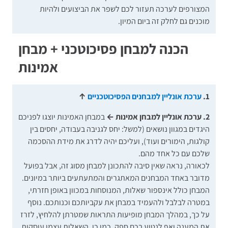
המצורפים לערכה תעזור לכם לשפר את הביצועים ולהיות
מוכנים גם לחלק זה ביום המיון.
הכנה למבחן פסיכוטכני + מבחן
אמינות
1.
ערכת אונליין למבחנים הפסיכוטכניים
↑
2. ערכת אונליין למבחן אמינות ←
במבחן האמינות יוצגו לפניכם
היגדים במגוון נושאים (למשל: יחס לגניבה בעבודה, יחסים בין
קולגות, הימורים ועוד), ועליכם יהיה לדרג את מידת ההסכמה
שלכם עם כל אחד מהם.
לכאורה, נראה שאין סיבה להתכונן למבחן מסוג זה, אבל בפועל
מדובר באחד המבחנים המאתגרים והמתעתעים ביותר במיונים.
המבחן כולל אינספור שאלות, המנוסחות במכוון באופן חזרתי,
במטרה לבלבל ולהעמיד במבחן את עקביותכם וכנותכם. נוסף
על כך, במהלך המבחן מופיעות התראות שמטרתן להלחיץ, לזרז
את המענה ואף לנטוע בכם ספק. כמו כן, השאלות עצמן עוסקות