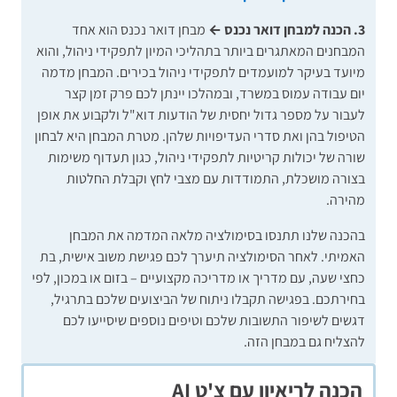
3. הכנה למבחן דואר נכנס ←
מבחן דואר נכנס הוא אחד
המבחנים המאתגרים ביותר בתהליכי המיון לתפקידי ניהול, והוא
מיועד בעיקר למועמדים לתפקידי ניהול בכירים. המבחן מדמה
יום עבודה עמוס במשרד, ובמהלכו יינתן לכם פרק זמן קצר
לעבור על מספר גדול יחסית של הודעות דוא"ל ולקבוע את אופן
הטיפול בהן ואת סדרי העדיפויות שלהן. מטרת המבחן היא לבחון
שורה של יכולות קריטיות לתפקידי ניהול, כגון תעדוף משימות
בצורה מושכלת, התמודדות עם מצבי לחץ וקבלת החלטות
מהירה.
בהכנה שלנו תתנסו בסימולציה מלאה המדמה את המבחן
האמיתי. לאחר הסימולציה תיערך לכם פגישת משוב אישית, בת
כחצי שעה, עם מדריך או מדריכה מקצועיים – בזום או במכון, לפי
בחירתכם. בפגישה תקבלו ניתוח של הביצועים שלכם בתרגיל,
דגשים לשיפור התשובות שלכם וטיפים נוספים שיסייעו לכם
להצליח גם במבחן הזה.
הכנה לריאיון עם צ'ט AI