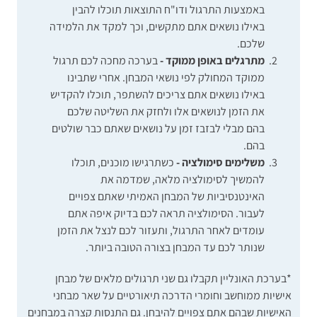
באמצעות התרגול ודו"ח התוצאות
תוכלו להבין
באילו נושאים אתם מתקשים, וכך למקד את הלמידה
שלכם.
מתרגלים באופן ממוקד -
בערכה מחכה לכם תרגול
ממוקד המחולק לפי נושאי המבחן. אחרי שתבינו
באילו נושאים אתם צריכים להשתפר, תוכלו להקדיש
את הזמן לנושאים אלו ולחזק את השליטה שלכם
בהם מבלי לבזבז זמן על נושאים שאתם כבר שולטים
בהם.
משלימים סימולציה -
כשתרגישו מוכנים, תוכלו
להמשיך לסימולציה מלאה, שמדמה את
האינטנסיביות של המבחן האמיתי שאתם צפויים
לעבור. הסימולציה תראה לכם בדיוק איפה אתם
עומדים לאחר התרגול, ותעזור לכם לנצל את הזמן
שנותר לכם עד המבחן בצורה הטובה ביותר.
*בערכת האונליין תקבלו גם שני תרגולים מלאים של מבחן
אישיות ממוחשב וחומרי הדרכה תיאורטיים על שאר מבחני
האישיות שבהם אתם צפויים להיבחן. גם התנסות קצרה במבחנים