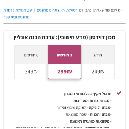
יש לכם עוד שאלות? כתבו לנו:
דניאלה, ראש תחום מחוננים
|
יעל, מנהלת פדגוגית
מחוננים ובתי ספר
מכון דוידסון (מדע חישובי): ערכת הכנה אונליין
חודש
3 חודשים
6 חודשים
תרגול מקיף בכל נושאי המבחן
•
מבחני צורות ומטריצות
•
מבחני לוגיקה -
לוגיקה שיבוץ וסידור
•
מבחני תכנות -
שפה מומצאת
•
משוואות ממעלה ראשונה
•
בעיות מילוליות
- בעיות תנועה, שאלות יחס, בעיות דרך והספק