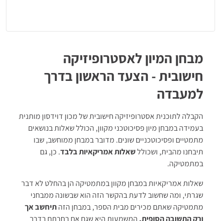
ובעיות ממוצע
•
חשבון כללי
- תרגילים מכל הסוגים וחשבון כמותי
•
אומדנים
- אחוזים, שורשים וחזקות
•
ריבוע הקסם
- לוח מספרים
מבחן המיון לאסטרופיזיקה
הסברים מפורטים
- הכוללים אסטרטגיות פתרון למענה מהיר וזריז
חישובית - הצעד הראשון בדרך
וטיפים ייחודיים
קובצי עזר
- מושגים בסיסיים שחשוב להכיר לפני המבחן וקובצי הסבר
למעבדה
המיועדים להדפסה
הקבלה לתוכנית אסטרופיזיקה חישובית של מכון דוידסון מותנית
בעמידה במבחן מיון פסיכוטכני מקוון, הכולל שאלות בנושאים
מתמטיים ופסיכוטכניים שונים. מדובר במבחן ממוחשב, שבו
תיבחנו מהבית, ושכולל
שאלות אמריקאיות בלבד
. כן, גם
במתמטיקה.
שאלות אמריקאיות במבחן מקוון במתמטיקה הן בהחלט לא דבר
שגרתי, ומה שחשוב לדעת בהקשר הזה הוא שבשונה ממבחני
מתמטיקה שאתם מכירים מבית הספר, במבחן הזה
תיחשב אך
ורק התשובה הסופית.
המשמעות היא שגם אם בחרתם בדרך