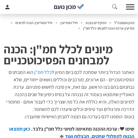
מכון נועם
צה"ל
תפקידים בצבא
חיל המודיעין
חיל המודיעין: הכנה למיונים
מודיעין: ערכת הכנה למבחני כלל חמ"ן
מיונים לכלל חמ"ן: הכנה
למבחנים הפסיכוטכניים
האתגר הגדול ביותר שמחכה לכם ביום המיון ל
כלל חמ"ן
הוא המבחנים
הפסיכוטכניים - הם ארוכים, מורכבים וכוללים נושאים ייחודיים, שלא
נבחנתם בהם בצו הראשון. עם זאת, אין סיבה לחשוש מפניהם. ערכת
האונליין שתמצאו בעמוד זה נבנתה על בסיס ניסיון של שנים בהכנה
למיונים האלה, והיא כוללת את כל מה שצריך כדי לעבור אותם - מחומרי
הדרכה ותרגולים ועד טיפים וכלים שיעזרו לכם להשתפר.
בונוס: הוספנו לכם בערכה גם הצצה למבחן האישיות שתעברו.
שימו ♥: ערכת ההכנה מתאימה למיוני כלל חמ"ן בלבד.
כאן תמצאו
הכנות למסלולי שחקים, חבצלות ועוד
⇐