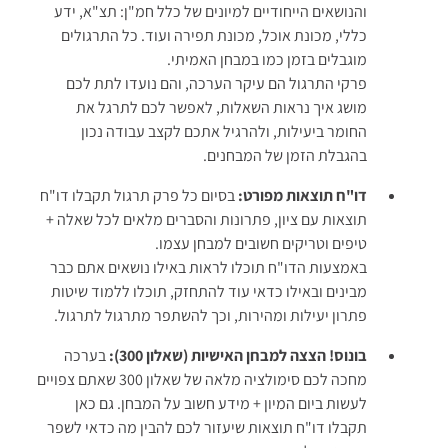
והנושאים הייחודיים למיונים של כלל חמ"ן: תצ"א, ידע
כללי, מכונת אוכל, מכונת תפירה ועוד. כל התרגולים
מוגבלים בזמן כמו במבחן האמיתי.
פרקי התרגול הם עיקר הערכה, והם נועדו לתת לכם
מושג איך נראות השאלות, לאפשר לכם לתרגל את
החומר ביעילות, ולהרגיל אתכם לקצב עבודה נכון
בהגבלת הזמן של המבחנים.
דו"ח תוצאות מפורט:
בסיום כל פרק תרגול תקבלו דו"ח
תוצאות עם ציון, פתרונות והסברים מלאים לכל שאלה +
טיפים וטריקים חשובים למבחן עצמו.
באמצעות הדו"ח תוכלו לראות באילו נושאים אתם כבר
מבינים ובאילו כדאי עוד להתחזק, תוכלו ללמוד שיטות
פתרון יעילות ומהירות, וכך להשתפר מתרגול לתרגול.
בונוס! הצצה למבחן האישיות (שאלון 300):
בערכה
מחכה לכם סימולציה מלאה של שאלון 300 שאתם צפויים
לעשות ביום המיון + מידע חשוב על המבחן. גם כאן
תקבלו דו"ח תוצאות שיעזור לכם להבין מה כדאי לשפר