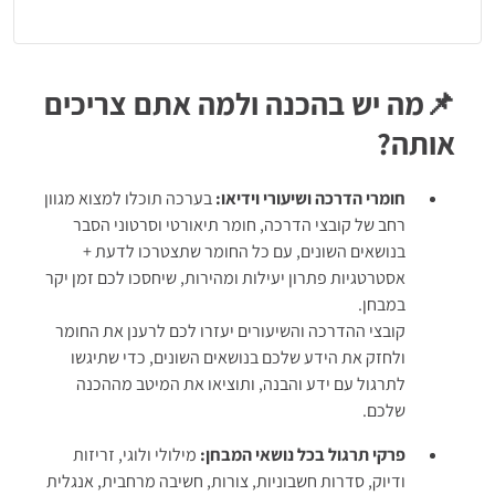
תרגול זריזות ודיוק:
תווים, שמות, מספרים, טבלאות
תרגול חשיבה מרחבית:
תיבות, צורות פרוסות, קוביות, צורות בסבך
תרגול אנגלית:
ניסוח מחדש, השלמת משפטים, הבנת הנקרא
📌מה יש בהכנה ולמה אתם צריכים
מבחנים ייחודים של מיוני כלל חמ"ן:
מכונת אוכל ומכונת תפירה,
אותה?
תצ"א, ידע כללי ועוד
דו"ח תוצאות מפורט
עם ציון, פתרונות והסברים מלאים
חומרי הדרכה ושיעורי וידיאו:
בערכה תוכלו למצוא מגוון
רחב של קובצי הדרכה, חומר תיאורטי וסרטוני הסבר
בונוס! הצצה למבחן האישיות (שאלון 300)
בנושאים השונים, עם כל החומר שתצטרכו לדעת +
2 מבחנים מעשיים של כ-240 שאלות
אסטרטגיות פתרון יעילות ומהירות, שיחסכו לכם זמן יקר
חומר חשוב וטיפים למבחן
במבחן.
קובצי ההדרכה והשיעורים יעזרו לכם לרענן את החומר
תוקף הערכה: חודש
ולחזק את הידע שלכם בנושאים השונים, כדי שתיגשו
לתרגול עם ידע והבנה, ותוציאו את המיטב מההכנה
שלכם.
פרקי תרגול בכל נושאי המבחן:
מילולי ולוגי, זריזות
ודיוק, סדרות חשבוניות, צורות, חשיבה מרחבית, אנגלית