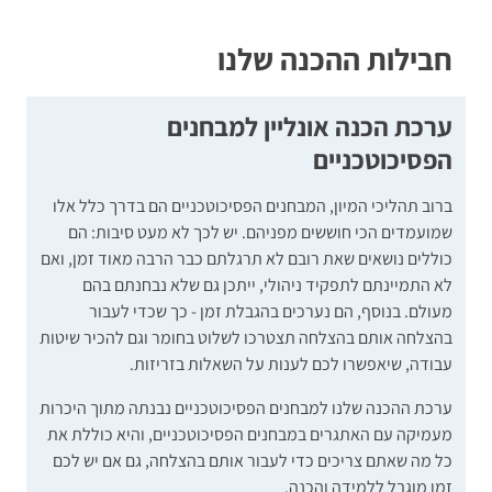
הכנה אונליין למבחן אמינות:
חבילות ההכנה שלנו
תרגול ממוקד
המחולק לפי התכונות הנבדקות במבחן
3 סימולציות מלאות
של מבחן אמינות
ערכת הכנה אונליין למבחנים
תוקף ההכנות: חודש
הפסיכוטכניים
ברוב תהליכי המיון, המבחנים הפסיכוטכניים הם בדרך כלל אלו
שמועמדים הכי חוששים מפניהם. יש לכך לא מעט סיבות: הם
כוללים נושאים שאת רובם לא תרגלתם כבר הרבה מאוד זמן, ואם
לא התמיינתם לתפקיד ניהולי, ייתכן גם שלא נבחנתם בהם
מעולם. בנוסף, הם נערכים בהגבלת זמן - כך שכדי לעבור
בהצלחה אותם בהצלחה תצטרכו לשלוט בחומר וגם להכיר שיטות
עבודה, שיאפשרו לכם לענות על השאלות בזריזות.
ערכת ההכנה שלנו למבחנים הפסיכוטכניים נבנתה מתוך היכרות
מעמיקה עם האתגרים במבחנים הפסיכוטכניים, והיא כוללת את
כל מה שאתם צריכים כדי לעבור אותם בהצלחה, גם אם יש לכם
זמן מוגבל ללמידה והכנה.