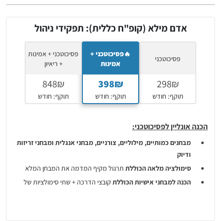
אדם מילא (קופ"ח כללית): תפקידי ניהול
🔥פסיכוטכני +
פסיכוטכני + אמינות
פסיכוטכני
אמינות
+ ריאיון
תוקף: חודש
תוקף: חודש
תוקף: חודש
הכנה אונליין לפסיכוטכני:
מבחנים כמותיים, מילוליים, צורניים, מבחני אנגלית ומבחני זריזות
ודיוק
סימולציה מלאה הכוללת
תרגול מקיף המדמה את המבחן המלא
הכנה למבחני אישיות הכוללת
קובצי הדרכה + שתי סימולציות של
מבחן אישיות ממוחשב בן 240 היגדים
קבלו הצצה לערכת ההכנה