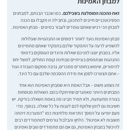
למבחן האמינות
זאת ההכנה המומלצת בשבילכם.
כמו שכבר הבנתם, למבחנים
הפסיכוטכניים חייבים להתכונן, ובחבילה זו תקבלו גם הכנה
למבחן הכי רגיש שאתם עומדים לעבור במיונים - מבחן האמינות.
מבחן האמינות נועד לאתר דפוסים או התנהגויות שעלולות
להשפיע לרעה על התפקוד שלכם בתפקיד שאתם מתמיינים
אליו. במבחן יוצגו לפניכם שאלות והיגדים העוסקים בדפוסי
התנהגות שנתפסים בעייתיים מבחינת קופת החולים, למשל יחס
להימורים, שימוש בחומרים ממכרים, גניבה ממקום העבודה ועוד
– אתם תצטרכו לסמן את מידת ההסכמה שלכם עם כל היגד.
זה נשמע פשוט – אבל האמת היא שמבחן האמינות הוא אחד
המבחנים היותר מאתגרים שתיתקלו בהם: השאלות מנוסחות
בצורה מתעתעת, ולא תמיד תבינו מה באמת השאלה בודקת. יש
חשיבות גם לזמן שלוקח לכם לענות על כל שאלה. בנוסף, מדי
פעם יופיעו על המסך התראות מלחיצות כמו "המערכת זיהתה
תשובות לא אמינות". הלחץ והבלבול גורמים למתמודדים רבים
להיכשל במבחן האמינות, גם אם הם מתמודדים טובים ואמינים