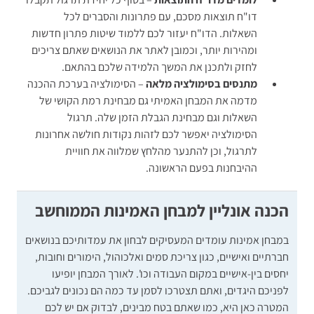
דו"ח תוצאות מסכם, עם פתרונות והסברים לכל
השאלות. הדו"ח יעזור לכם ללמוד שיטות פתרון חדשות
ומהירות יותר, וכמובן לאתר את הנושאים שאתם צריכים
לחזק ולתכנן את המשך הלמידה שלכם בהתאם.
מתנסים בסימולציה מלאה
–
הסימולציה בערכת ההכנה
מדמה את המבחן האמיתי גם מבחינת רמת הקושי של
השאלות וגם מבחינת הגבלת הזמן שלה. תרגול
הסימולציה יאפשר לכם לזהות נקודות חולשה אחרונות
לתרגול, וכן להתנער מהלחץ שמלווה את חוויית
ההיבחנות בפעם הראשונה.
הכנה אונליין למבחן האמינות הממוחשב
במבחן אמינות עומדים המעסיקים לבחון את עמדותיכם בנושאים
חברתיים ואישיים, כגון צריכת סמים ואלכוהול, הימורים וחובות,
יחסים בין-אישיים במקום העבודה וכו'. לאורך המבחן יופיעו
לפניכם היגדים, ואתם תצטרכו לסמן עד כמה הם נכונים לגביכם.
המטרה כאן היא, כמו שאתם בטח מבינים, לבדוק אם יש לכם