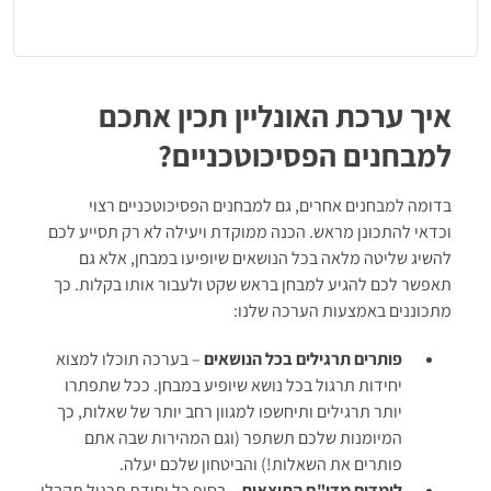
מבחני אישיות:
קובצי הדרכה + שתי סימולציות של מבחן אישיות
ממוחשב בן 240 היגדים
איך ערכת האונליין תכין אתכם
למבחנים הפסיכוטכניים?
בדומה למבחנים אחרים, גם למבחנים הפסיכוטכניים רצוי
וכדאי
להתכונן מראש. הכנה ממוקדת ויעילה לא רק תסייע לכם
להשיג שליטה מלאה בכל הנושאים שיופיעו במבחן, אלא גם
תאפשר לכם להגיע למבחן בראש שקט ולעבור אותו בקלות. כך
מתכוננים באמצעות הערכה שלנו:
פותרים תרגילים בכל הנושאים
–
בערכה תוכלו למצוא
יחידות תרגול בכל נושא שיופיע במבחן. ככל שתפתרו
יותר תרגילים ותיחשפו למגוון רחב יותר של שאלות, כך
המיומנות שלכם תשתפר (וגם המהירות שבה אתם
פותרים את השאלות!) והביטחון שלכם יעלה.
לומדים מדו"ח התוצאות
–
בסוף כל יחידת תרגול תקבלו