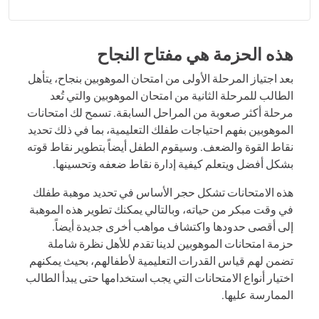
لعبة
"
أبطال الكلمات
"
- لعبة كلمات مُمتعة لِتوسيع الثروة اللغوية.
أبطال في الأرقام
هي لعبة مسلية لتحسين سيطرتك على
العمليات الحسابية الأربع بتمارين لا تنتهي.
هذه الحزمة هي مفتاح النجاح
صياغة الأسئلة تمت بخط كبير وواضح وبمعايير مريحة لطلاب
الصف الثالث.
بعد اجتياز المرحلة الأولى من امتحان الموهوبين بنجاح، يتأهل
الطالب للمرحلة الثانية من امتحان الموهوبين والتي تُعد
حتى موعد الامتحان 2026
مرحلة أكثر صعوبة من المراحل السابقة. تسمح لك امتحانات
جميع هذه الامتحانات تحاكي الامتحان الحقيقي.
الموهوبين بفهم احتياجات طفلك التعليمية، بما في ذلك تحديد
نقاط القوة والضعف. وسيقوم الطفل أيضاً بتطوير نقاط قوته
بشكل أفضل ويتعلم كيفية إدارة نقاط ضعفه وتحسينها.
هذه الامتحانات تشكل حجر الأساس في تحديد موهبة طفلك
في وقت مبكر من حياته، وبالتالي يمكنك تطوير هذه الموهبة
إلى أقصى حدودها واكتشاف مواهب أخرى جديدة أيضاً.
حزمة امتحانات الموهوبين لدينا تقدم للأهل نظرة شاملة
تضمن لهم قياس القدرات التعليمية لأطفالهم، بحيث يمكنهم
اختيار أنواع الامتحانات التي يجب استخدامها حتى يبدأ الطالب
الممارسة عليها.