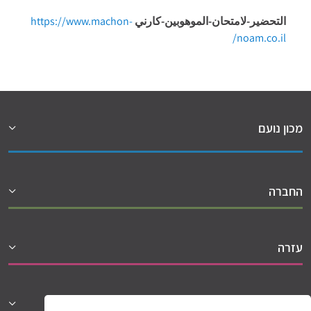
التحضير-لامتحان-الموهوبين-كارني
https://www.machon-
noam.co.il/
מכון נועם
החברה
עזרה
שיתופי פעולה