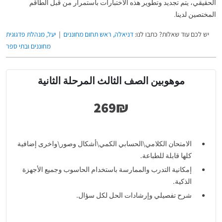
الحقيقي، يتم تجديد وتطوير هذه الاختبارات باستمرار من قبل الطاقم
المختصين لدينا.
יש לכם עוד שאלות? כתבו לנו:
דניאלה, ראש תחום מחוננים
|
יעל, מנהלת פדגוגית
מחוננים ובתי ספר
موهوبين الصف الثالث المرحلة الثانية
الامتحان الكلامي\الحسابي الكمي\أشكال وصور\واخرى إضافية
كلها قابلة للطباعة.
إمكانية التدرب والممارسة باستخدام الحاسوب وجميع الأجهزة
الذكية.
شرح تفصيلي وإرشادات الحل لكل سؤال.
إمكانية الممارسة بأوقات محددة أو في وقت يفضله الطالب.