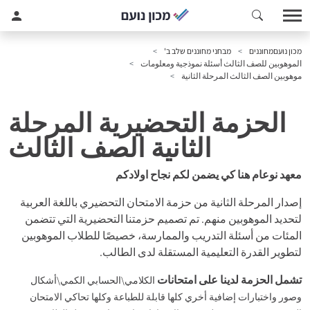
מכון נועם
מחוננים
מבחני מחוננים שלב ב'
الموهوبين للصف الثالث أسئلة نموذجية ومعلومات
موهوبين الصف الثالث المرحلة الثانية
الحزمة التحضيرية المرحلة
الثانية الصف الثالث
معهد نوعام هنا كي يضمن لكم نجاح اولادكم
إصدار المرحلة الثانية من حزمة الامتحان التحضيري باللغة العربية
لتحديد الموهوبين منهم. تم تصميم حزمتنا التحضيرية التي تتضمن
المئات من أسئلة التدريب والممارسة، خصيصًا للطلاب الموهوبين
لتطوير القدرة التعليمية المستقلة لدى الطالب.
تشمل الحزمة لدينا على امتحانات
الكلامي\الحسابي الكمي\أشكال
وصور واختبارات إضافية أخري كلها قابلة للطباعة وكلها تحاكي الامتحان