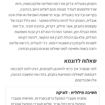
המבחן באנגלית יבדוק את רמת השליטה שלכם בשפה, היות
שכדיפלומטים לעתיד מצופה מכם לשלוט היטב בכתיבה,
בקריאה ובדיבור באנגלית. עבור מי ששפת האם שלו או שלה אינה
אנגלית, המבחן יכול להיות בהחלט מאתגר - הוא כולל הבנה של
טקסטים כתובים, אוצר מילים, דקדוק, וכתיבת חיבור, וכל זאת
תחת הגבלת זמן. האתגר המרכזי הוא לא רק הבנת משמעות
המילים, אלא גם היכולת להבין את ההקשר, לזהות דקויות
לשוניות ולהבחין בין תשובות דומות. כדי להצליח, נדרשת שליטה
רחבה בשפה וחשיפה לסוגי שאלות מגוונים בסגנון הבחינה.
שאלות לדוגמא
לפני שנסביר איך כדאי להתכונן למבחנים, רצינו לתת לכם כמה
דוגמאות לשאלות המופיעות במבחן. בחרו את התשובה הנכונה,
וגלו אם צדקתם.
חשיבה מילולית - לוגיקה
מחצית מעובדי המפעל גרים בשכירות. חמישית מעובדי
המפעל גרים בתל-אביב. שליש מעובדי המפעל אוהבים