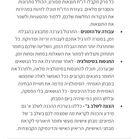
כל פרק תקבלו דו"ח תוצאות מפורט, הכולל פתרונות
והסברים מלאים. בעזרת הדו"ח תוכלו לזהות במהירות
D. לזהות
את הנקודות החלשות שלכם, ללמוד מהטעויות ולשפר
את התוצאות.
נתחיל בליישם את עקרון העל הראשון: הבחנה בין עיקר
עבודה על הזמנים
לטפל. העיקר הוא מילים מוכרות, מילות קישור, והמילים
- התרגול בערכה מתבצע בהגבלת
הסמוכות למילה החסרה. ניתן להבין כי המילה החסרה
זמן, במטרה להרגיל אתכם לעבודה זריזה ומדויקת. כל
היא פעולה הקשורה למילה food.
שתתרגלו יותר תחת הגבלת הזמן, השליטה שלכם בחומר
תשובה 1 נפסלת כי לא ניתן להוציא מזון לפרישה.
תתחזק ותצליחו לפתור את השאלות בפחות ופחות זמן.
תשובה 3 נפסלת כי לא ניתן לקדם אוכל.
התנסות בסימולציה
- לאחר שתתרגלו את כל הנושאים
נותרנו עם שתי תשובות אפשריות: 2 ו-4.
שבערכה, תוכלו להתנסות בסימולציה מלאה, ולתרגל את
כעת נתמקד במילת הקישור so, אשר מציינת קשר של
החומר בתנאים הקרובים ככל האפשר לאלה שתפגשו
סיבה ותוצאה. התוצאה היא מזון טרי (fresh food).
במבחן האמיתי. הסימולציה מדמה את חוויית הבחינה
מכאן, שהסיבה גורמת לאוכל להיות טרי. מה שגורם
האמיתית מכל ההיבטים - כל הנושאים, בלי הפסקה,
ובלחץ הזמן כפי שיהיה ביום המבחן.
לאוכל להיות טרי אינו זיהויו (תשובה 4) אלא שימורו
הצצה לשלב ב' -
בתנאים מסוימים (תשובה 2).
כללנו בערכת ההכנה לשלב א' גם
מידע והכנות לקראת מה שמצפה לכם בשלב ב' של
המיונים: מבחן אישיות מעשי וחומר תיאורטי לקראת
מבחני האישיות, הריאיון האישי והדינמיקה הקבוצתית.