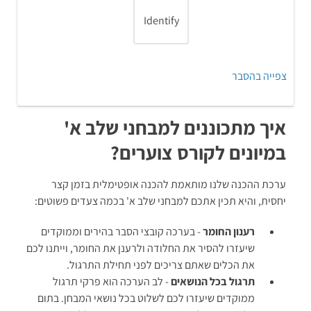
אם ל-4/5 יש ילדים ו-1/3 אוהבים לעבוד
Identify
בתעשייה אז חייבת להיות חפיפה בין
הקבוצות (1/3 + 4/5 > 1).
התשובה היא - יש עובדים במפעל שאוהבים לעבוד
צפייה בהסבר
בתעשייה ולהם ילדים.
איך מתכוננים למבחני שלב א'
במיונים לקורס צוערים?
פתרון והסבר:
נפוליאון בונפרטה העניק לניקולס אפר פרס בסך 12 אלף
ערכת ההכנה שלנו מותאמת להכנה אופטימלית בזמן קצר
פרנקים על כך שמצא דרך _____ מזון בבקבוקים
יחסית, והיא תכין אתכם למבחני שלב א' בכמה צעדים פשוטים:
אטומים, כך שחיילים יוכלו לשאת אוכל טרי בזמן שהם
בתנועה.
רענון החומר
- בערכה קובצי הסבר בהירים וממוקדים
שיעזרו להסיר את החלודה ולרענן את החומר, וייתנו לכם
A. לפרוש
את הכלים שאתם צריכים לפני תחילת התרגול.
B. לשמר
תרגול בכל הנושאים
- לב הערכה הוא פרקי תרגול
ממוקדים שיעזרו לכם לשלוט בכל נושאי המבחן. בתום
C. לקדם