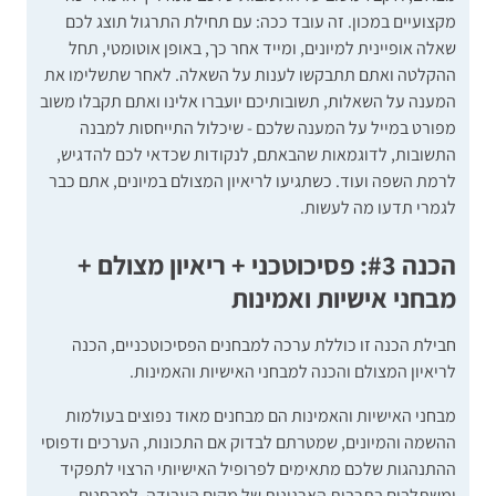
מקצועיים במכון. זה עובד ככה: עם תחילת התרגול תוצג לכם
שאלה אופיינית למיונים, ומייד אחר כך, באופן אוטומטי, תחל
ההקלטה ואתם תתבקשו לענות על השאלה. לאחר שתשלימו את
המענה על השאלות, תשובותיכם יועברו אלינו ואתם תקבלו משוב
מפורט במייל על המענה שלכם - שיכלול התייחסות למבנה
התשובות, לדוגמאות שהבאתם, לנקודות שכדאי לכם להדגיש,
לרמת השפה ועוד. כשתגיעו לריאיון המצולם במיונים, אתם כבר
לגמרי תדעו מה לעשות.
הכנה #3: פסיכוטכני + ריאיון מצולם +
מבחני אישיות ואמינות
חבילת הכנה זו כוללת ערכה למבחנים הפסיכוטכניים, הכנה
לריאיון המצולם והכנה למבחני האישיות והאמינות.
מבחני האישיות והאמינות הם מבחנים מאוד נפוצים בעולמות
ההשמה והמיונים, שמטרתם לבדוק אם התכונות, הערכים ודפוסי
ההתנהגות שלכם מתאימים לפרופיל האישיותי הרצוי לתפקיד
ומשתלבים בתרבות הארגונית של מקום העבודה.
למבחנים