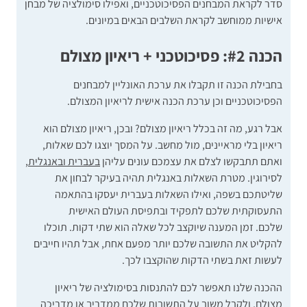
סדר לקראת המבחנים הפסיכוטכניים, ואפילו סימולציה של מבחן
אישיות ממוחשב לקראת השלבים הבאים במיונים.
הכנה #2: פסיכוטכני + ריאיון מצולם
בחבילת הכנה זו תקבלו את ערכת האונליין למבחנים
הפסיכוטכניים וכן ערכת הכנה אישית לריאיון המצולם.
אבל רגע, מה זה בכלל ריאיון מצולם? ובכן, ריאיון מצולם הוא
ריאיון בלי מראיינים, מול מחשב. על המסך יוצגו לכם שאלות,
ואתם תתבקשו לצלם את עצמכם עונים עליהן
בעברית ובאנגלית,
לסירוגין. מטרת השאלות באנגלית תהיה בעיקר לבחון את
שליטתכם בשפה, ואילו השאלות בעברית יעסקו בהתאמה
התעסוקתית שלכם לתפקיד ובתפיסת העולם האישית
שלכם.
זמן המענה שיוקצב לכל שאלה הוא שתי דקות. תוכלו
להקליט את התשובה שלכם יותר מפעם אחת, אבל תהיו חייבים
לעשות זאת בשתי הדקות שהוקצבו לכך.
ההכנה שלנו תאפשר לכם להתנסות בסימולציה של ריאיון
מצולם, ולקבל משוב על התשובות שלכם ממדריך או מדריכה