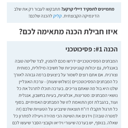
סימולציה
של ריאיון מצולם עם שאלות מהמיונים
מתמיינים לתפקיד דיילי קרקע?
תתבקשו לעבור רק את שלב
משוב כתוב
הדינמיקה הקבוצתית.
קליק
על המענה שלכם ממדריך/ה במכון
להכנה שלכם!
תוקף ההכנות: חודש
איזו חבילת הכנה מתאימה לכם?
הכנה #1: פסיכוטכני
המבחנים הפסיכוטכניים ידרשו מכם להפגין, לצד שליטה טובה
באנגלית, גם יכולות קוגניטיביות של חשיבה מילולית, כמותית
וצורנית. אם אתם רוצים לשמור על ביצועים ברמה גבוהה לאורך
כל המבחנים הפסיכוטכניים (כשלוש שעות) - ערכת האונליין
שלנו היא בול מה שאתם צריכים. בערכה תוכלו לתרגל את כל
נושאי המבחנים: מטריצות, אנלוגיות, בעיות בחשבון, אנגלית
ועוד, בהגבלת זמן התואמת לזו של המבחנים האמיתיים. בסוף
כל תרגול תקבלו דו"ח תוצאות שיצביע על הטעויות שלכם (זה
למטרה טובה!) וידגים את השיטה הכי מהירה ויעילה לפתרון כל
שאלה. בנוסף, יש בערכה שיעורי וידיאו וקובצי הסבר שיעשו לכם