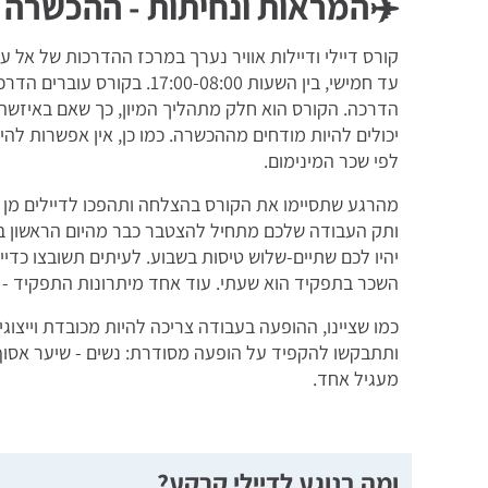
✈️המראות ונחיתות - ההכשרה 
קורס דיילי ודיילות אוויר נערך במרכז ההדרכות של אל ע
עד חמישי, בין השעות 00-08:00
הדרכה. הקורס הוא חלק מתהליך המיון, כך שאם באיזשה
יכולים להיות מודחים מההכשרה. כמו כן, אין אפשרות לה
לפי שכר המינימום.
מהרגע שתסיימו את הקורס בהצלחה ותהפכו לדיילים מן ה
ותק העבודה שלכם מתחיל להצטבר כבר מהיום הראשון בקו
יהיו לכם שתיים-שלוש טיסות בשבוע. לעיתים תשובצו כדי
השכר בתפקיד הוא שעתי. עוד אחד מיתרונות התפקיד - 
כמו שציינו, ההופעה בעבודה צריכה להיות מכובדת וייצו
ותתבקשו להקפיד על הופעה מסודרת: נשים - שיער אסוף וצ
מעגיל אחד.
ומה בנוגע לדיילי קרקע?