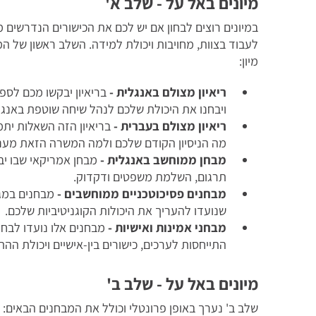
מיונים באל על - שלב א'
במיונים רוצים לבחון אם יש לכם את הכישורים הנדרשים מדי
לעבוד בצוות, מחויבות ויכולת למידה. השלב ראשון של המ
מיון:
ריאיון מצולם באנגלית
-
בריאיון יבקשו מכם לס
ויבחנו את היכולת שלכם לנהל שיחה שוטפת באנג
ריאיון מצולם בעברית -
בריאיון הזה השאלות יתמ
מה הניסיון הקודם שלכם ולמה המשרה הזאת מעני
מבחן ממוחשב באנגלית -
מבחן אמריקאי שבו י
תרגום, השלמת משפטים ודקדוק.
מבחנים פסיכוטכניים ממוחשבים -
מבחנים במגו
שנועדו להעריך את היכולות הקוגניטיביות שלכם.
מבחני אמינות ואישיות -
מבחנים אלו נועדו לבח
התייחסות לערכים, כישורים בין-אישיים ויכולת הה
מיונים באל על - שלב ב'
שלב ב' נערך באופן פרונטלי וכולל את המבחנים הבאים: