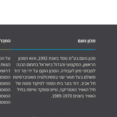
מכון נועם
החברה
מכון נועם בע”מ נוסד בשנת 1992, והוא המכון
על המכ
הראשון, המקצועי והגדול בישראל בתחום הכנה
הצוות 
למבחני מיון לעבודה. המכון הוקם על ידי מר דוד
דרושים
משולם בעל תואר שני בפסיכולוגיה מאוניברסיטת
המומחי
תל אביב. דוד בוגר בית הספר לפיקוד ומטה של
המומחי
חיל האוויר האמריקני, טייס ומפקד טייסת בחיל
המומחי
האוויר בשנים 1989-1970.
המומחי
המומחי