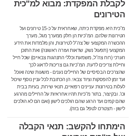
לקבלת המפקדת: מבוא למ"כית
הטירונים
מ"כית היא מפקדת כיתה, שאחראית על כ-15 טירונים ועל
הטירונות שלהם. המ"כיות הן חלק ממערך מגל, מערך
ההכשרה המקצועי של צה"ל לטירונות, והן מלמדות את הידע
המקצועי (תפעול נשק, שדאות ועזרה ראשונה) ואת התוכן
הערכי (רוח צה"ל, משמעת וכללי התנהגות צבאיים) שכל חייל
וחיילת צריכים לדעת. המ"כיות גם צריכות לדאוג לכך
שהצרכים הבסיסיים של החיילים נענים - משעות שינה ואוכל
ועד זמן להפסקות וציוד צבאי. הן הכתובת לכל עניין נוסף שיכול
לעלות בטירונות: עניינים רפואיים, תנאי שירות, בעיות בבית
וכו'. ובקיצור, בתור מ"כיות תהיו אחראיות על החיילים מהרגע
שהם קמים ועד הרגע שהם הולכים לישון (ואם הם לא הולכים
לישון - תצטרכו לטפל גם בזה).
הימתחו להקשב: תנאי הקבלה