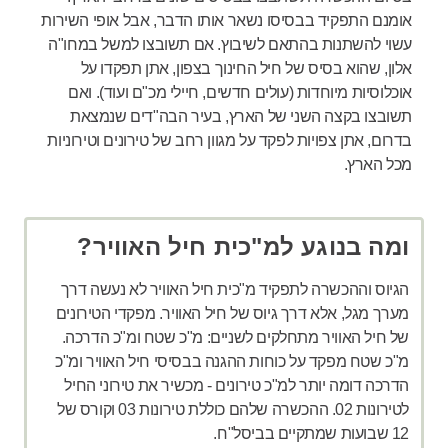
אומנם התפקיד בבסיסו נשאר אותו הדבר, אבל אופי השירות
עשוי להשתנות בהתאם לשיבוץ. אם תשובצו למשל במחו"ה
אלון, שהוא בסיס של חיל החינוך בצפון, אתן תפקדו על
אוכלוסיות מיוחדות (עולים חדשים, חיילי מכ"ם ועוד). ואם
תשובצו בקצה השני של הארץ, בעיר הבה"דים שנמצאת
בדרום, אתן צפויות לפקד על מגוון רחב של טירונים וטירוניות
מכל הארץ.
ומה בנוגע למ"כית חיל האוויר?
הגיוס וההכשרה לתפקיד מ"כית חיל האוויר לא נעשה דרך
מערך מגל, אלא דרך גיוס של חיל האוויר. מפקדי הטירונים
של חיל האוויר מתחלקים לשניים: מ"כ שטח ומ"כ הדרכה.
מ"כ שטח מפקד על כוחות ההגנה בבסיסי חיל האוויר ומ"כ
הדרכה דומה יותר למ"כ טירונים - מכשיר את טירוני החיל
לטירונות 02. ההכשרה שלהם כוללת טירונות 03 וקורס של
12 שבועות שמתקיים בביסל"ח.