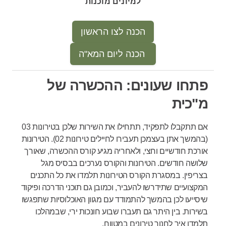
למיונים מוכנות
הכנה לצו הראשון
הכנה ליום המא"ה
פתחו שעונים: ההכשרה של
מ"כית
אם תתקבלו לתפקיד, תתחילו את השירות שלכן בטירונות 03
(בהמשך אתן בעצמכן תעבירו לחיילים טירונות 02). הטירונות
אורכת חודשיים וחצי, ולאחריה מגיע קורס ההכשרה, שאורך
שלושה חודשים. הטירונות והקורס נערכים בבסיס מגל
בצריפין. במסגרת הקורס הטירונות תלמדו את כל התכנים
המקצועיים שתידרשו להעביר, וכמובן גם תוכני הדרכה ופיקוד
שיסייעו לכן בהמשך להתמודד עם מגוון האוכלוסיות שתפגשו
בשירות. בין היתר גם תעברו שבוע חונכות ירי, שבמהלכו
תלמדו איך לחנוך טירונים במטווח.