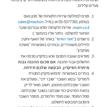
צעדים קלילים:
פונים למחלקת שירות הלקוחות של מכון נועם
בטלפון 03-5377361 או במייל
sales@machon-
noam.co.il
. שירות הלקוחות ימלא עבורכם שובר
המיועד לתשלום - נחזור אליו בהמשך :)
נרשמים ב"
אזור האישי
" באתר של האגף והקרן
לחיילים משוחררים, ובוחרים באפשרות "משיכה
מפיקדון".
מוודאים שגובה הסכום שיש בפיקדון מכסה את
התשלום עבור ההכנה.
אם סכום ההכנה גבוה
מיתרת הפיקדון, הבקשה שלכם תידחה.
בוחרים באפשרות "מימוש פיקדון למטרת
לימודים" ובסוג השובר "שובר ידני", ומעלים את
השובר שקיבלתם מהמכון. חשוב מאוד לדייק
בהזנת הפרטים כפי שנכתבו בשובר שקיבלתם -
סמל המוסד, שם מוסד הלימודים, מספר השובר
והסכום המבוקש לתשלום.