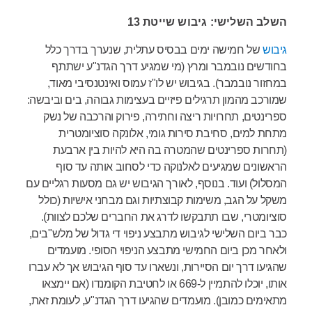
השלב השלישי: גיבוש שייטת 13
גיבוש
של חמישה ימים בבסיס עתלית, שנערך בדרך כלל
בחודשים נובמבר ומרץ (מי שמגיע דרך הגדנ"ע ישתתף
במחזור נובמבר). בגיבוש יש לו"ז עמוס ואינטנסיבי מאוד,
שמורכב מהמון תרגילים פיזיים בעצימות גבוהה, בים וביבשה:
ספרינטים, תחרויות ריצה וחתירה, פירוק והרכבה של נשק
מתחת למים, סחיבת סירות גומי, אלונקה סוציומטרית
(תחרות ספרינטים שהמטרה בה היא להיות בין ארבעת
הראשונים שמגיעים לאלנוקה כדי לסחוב אותה עד סוף
המסלול) ועוד. בנוסף, לאורך הגיבוש יש גם מסעות רגליים עם
משקל על הגב, משימות קבוצתיות וגם מבחני אישיות (כולל
סוציומטרי, שבו תתבקשו לדרג את החברים שלכם לצוות).
כבר ביום השלישי לגיבוש מתבצע ניפוי די גדול של מלש"בים,
ולאחר מכן ביום החמישי מתבצע הניפוי הסופי. מועמדים
שהגיעו דרך יום הסיירות, ונשארו עד סוף הגיבוש אך לא עברו
אותו, יוכלו להתמיין ל-669 או לחטיבת הקומנדו (אם יימצאו
מתאימים כמובן). מועמדים שהגיעו דרך הגדנ"ע, לעומת זאת,