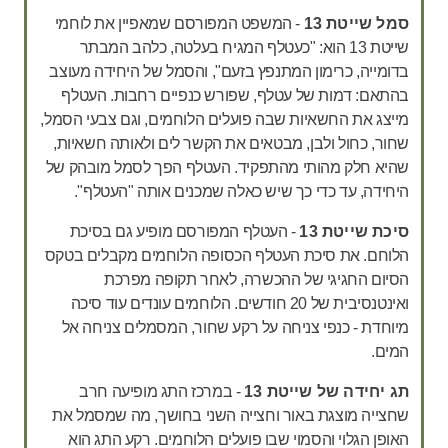
סמל שייטת 13
- המשפט המפורסם שמאפיין את לוחמי
שייטת 13 הוא:
"כעטלף המגיח בעלטה, כלהב המבתר
בדומייה, כרימון המתנפץ בזעם", והסמל של היחידה מעוצב
בהתאם: דמות של עטלף, שפורש כנפיים רחבות. העטלף
מייצג את החשאיות שבה פועלים הלוחמים, וגם צבעי הסמל,
שחור, כחול ולבן, מבטאים את הקשר לים ולאותה חשאיות,
שהיא חלק מהותי מהתפקיד. העטלף הפך לסמל מובהק של
היחידה, עד כדי כך שיש כאלה שמכנים אותה "העטלף".
סיכת שייטת 13
- העטלף המפורסם מופיע גם בסיכת
הלוחם. את סיכת העטלף הכסופה הלוחמים מקבלים בטקס
הסיום החגיגי של ההכשרה, לאחר תקופה מפרכת
ואינטנסיבית של 20 חודשים. הלוחמים עונדים עוד סיכה
מיוחדת - כנפי צניחה על רקע שחור, המסמלים צניחה אל
המים.
תג יחידה של שייטת 13
- במרכז התג מופיעה חרב
שחצייה מוצגת באור וחצייה השני בחושך, מה שמסמל את
האופן הגלוי והסמוי שבו פועלים הלוחמים. רקע התג הוא