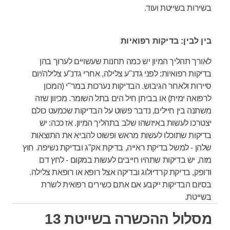
בשירות בשייטת ועוד.
בין לבין: בדיקות רפואיות
לאורך תהליך המיון יש כמה תחנות שעשויים לערוך בהן
בדיקות רפואיות: לפני גדנ"ע צלילה, אחרי גדנ"ע צלילה/יום
סיירות ולאחר הגיבוש. הבדיקות נערכות במר"י (המכון
לרפואה ימית) או בביתן חיל הים בתל השומר. מכיוון שזה
משתנה בין חיילים, נדבר פשוט על הבדיקות שכמעט כולם
יצטרכו לעשות באיזשהו שלב בתהליך המיון. אז ככה: יש
בדיקות שתוכלו לעשות מראש ופשוט להביא את התוצאות
שלהן - למשל בדיקת ראייה, בדיקת אק"ג ובדיקת נשיפה. חוץ
מזה, יש בדיקות שתהיו חייבים לעשות במקום - לחץ דם
ודופק, בדיקת קרדיולוג ובדיקה אצל רופא או רופאת צלילה.
בסיום הבדיקות ייקבע אם אתם כשירים רפואית לשרת
בשייטת.
מסלול ההכשרה בשייטת 13