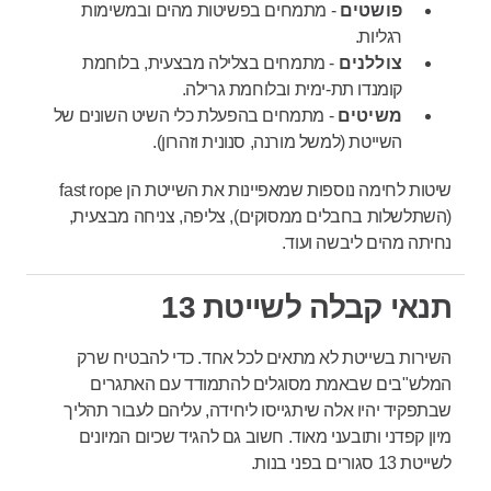
פושטים
- מתמחים בפשיטות מהים ובמשימות
רגליות.
צוללנים
- מתמחים בצלילה מבצעית, בלוחמת
קומנדו תת-ימית ובלוחמת גרילה.
משיטים
- מתמחים בהפעלת כלי השיט השונים של
השייטת (למשל מורנה, סנונית וזהרון).
שיטות לחימה נוספות שמאפיינות את השייטת הן fast rope
(השתלשלות בחבלים ממסוקים), צליפה, צניחה מבצעית,
נחיתה מהים ליבשה ועוד.
תנאי קבלה לשייטת 13
השירות בשייטת לא מתאים לכל אחד. כדי להבטיח שרק
המלש"בים שבאמת מסוגלים להתמודד עם האתגרים
שבתפקיד יהיו אלה שיתגייסו ליחידה, עליהם לעבור תהליך
מיון קפדני ותובעני מאוד. חשוב גם להגיד שכיום המיונים
לשייטת 13 סגורים בפני בנות.