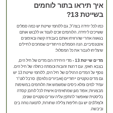
איך תיראו בתור לוחמים
בשייטת 13?
כמו לכל יחידה בצה"ל, גם ללוחמי שייטת יש כמה סמלים
ששייכים ליחידה. הלוחמים זוכים לענוד או ללבוש אותם
בגאווה אחרי שהרוויחו אותם בעבודה קשה ובאימונים
אינטנסיביים. הנה הסמלים הייחודיים שמחכים לחיילים
שיצליחו לעבור את כל המסלול:
מדים שייטת 13 -
מדי היחידה הם מדים של חיל הים,
בצבא חאקי, עם דרגות זהובות וכומתה כחולה של חיל הים.
נוסף על המדים הרגילים של חיל הים, ללוחמי שייטת 13 יש
גם מדים טקטיים ייחודיים (ואביזרים נלווים!): סרבל לוט"ר
עמיד למים ומלא כיסים שמשמש את הלוחמים במשימות
מבצעיות; אפוד מגן שמתאימים אישית לכל לוחם; קסדה
בליסטית שאפשר להתקין עליה עזרים טקטיים שונים;
ולצוללנים יש גם חליפות צלילה שחורות, לתנועה נוחה בים
וביבשה.