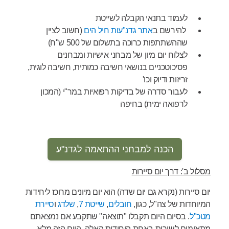
לעמוד בתנאי הקבלה לשייטת
להירשם ב
אתר גדנ"עות חיל הים
(חשוב לציין
שההשתתפות כרוכה בתשלום של 500 ש"ח)
לצלוח יום מיון של מבחני אישיות ומבחנים
פסיכוטכניים בנושאי חשיבה כמותית, חשיבה לוגית,
זריזות ודיוק וכו'
לעבור סדרה של בדיקות רפואיות במר"י (המכון
לרפואה ימית) בחיפה
הכנה למבחני ההתאמה לגדנ"ע
מסלול ב': דרך יום סיירות
יום סיירות (נקרא גם יום שדה) הוא יום מיונים מרוכז ליחידות
המיוחדות של צה"ל, כגון,
חובלים
,
שייטת 7
,
שלדג
ו
סיירת
מטכ"ל
. בסיום היום תקבלו "תוצאה" שתקבע אם נמצאתם
מתאימים לשירות באחת היחידות האלה. היום הזה מלא