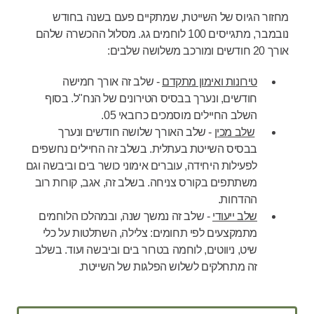
מחזור הגיוס של השייטת, שמתקיים פעם בשנה בחודש
נובמבר, מתגייסים 100 לוחמים גג. מסלול ההכשרה שלהם
אורך 20 חודשים ומורכב משלושה שלבים:
טירונות ואימון מתקדם
- שלב זה אורך חמישה
חודשים, ונערך בבסיס הטירונים של הנח"ל. בסוף
השלב החיילים מוסמכים כרובאי 05.
שלב מכין
- שלב האורך שלושה חודשים ונערך
בבסיס השייטת בעתלית. בשלב זה החיילים נחשפים
לפעילות היחידה, עוברים אימוני כושר בים וביבשה וגם
משתתפים בקורס צניחה. בשלב זה, אגב, קורות רוב
ההדחות.
שלב ייעודי
- שלב זה נמשך שנה, ובמהלכו הלוחמים
מתמקצעים לפי תחומים: צלילה, השתלטות על כלי
שיט, ניווטים, לוחמה בטרור בים וביבשה ועוד. בשלב
זה מתחלקים לשלוש הפלגות של השייטת.