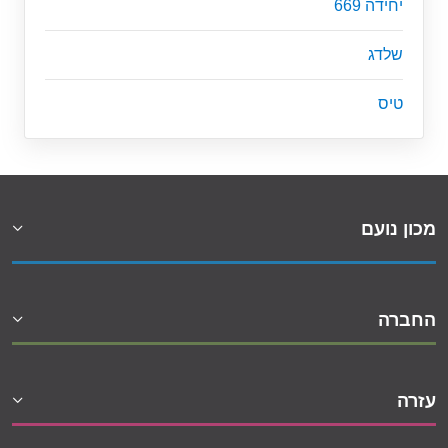
יחידה 669
שלדג
טיס
מכון נועם
החברה
עזרה