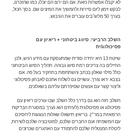
לא יקבלו אפשרות כזאת. אם הם ירצו הם יוכלו, כמו שהזכרנו,
לבקש זימון ליום סיירות ולהמשיך את המיונים שם. בסך הכול,
בערך 50 מלש"בים עוברים את הגיבוש.
השלב הרביעי: סיווג ביטחוני + ריאיון עם
פסיכולוג/ית
שייטת 13 היא יחידה סודית שמתעסקת עם מידע רגיש, ולכן
החיילים בה צריכים רמת סיווג גבוהה. תהליך הסיווג הביטחוני
כולל מילוי שאלון בכתב והשתתפות בתחקיר בעל פה. אם
בצבא יראו צורך, עשויים גם לשלוח אתכם לאבחון פסיכולוגי
וליצור קשר עם אנשים שסיפרתם עליהם בשאלונים.
השלב הזה הוא גם בדרך כלל השלב שבו עורכים ריאיון עם
פסיכולוג או פסיכולוגית (לעיתים הוא נערך במסגרת הבדיקות
הרפואיות במר"י). בריאיון תישאלו שאלות הנוגעות ליחסיכם
עם המשפחה ועם החברים שלכם, למוטיבציה שלכם לשירות,
ליכולת המנטלית שלכם להתמודד עם האתגרים שכרוכים