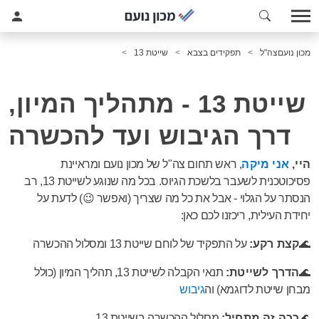
מכון נועם
צה"ל
תפקידים בצבא
שייטת 13
שייטת 13 - מתהליך המיון,
דרך הגיבוש ועד להכשרה
היי,
אני מיקה
, ראש תחום צה"ל של מכון נועם ומראיינת
פסיכוטכנית לשעבר בלשכת הגיוס. בכל מה שנוגע לשייטת 13, רב
הנסתר על הגלוי - אבל את כל מה שצריך (ואפשר 😉) לדעת על
יחידת העילית, ריכזנו לכם כאן:
🌊
קצת רקע:
על התפקיד של לוחם שייטת 13 ומסלול ההכשרה
🌊
הדרך לשייטת:
תנאי הקבלה לשייטת 13, תהליך המיון (כולל
מבחן שייטת לדוגמא) וה
גיבוש
🌊
ככה זה מתחיל:
מסלול ההכשרה בשייטת 13